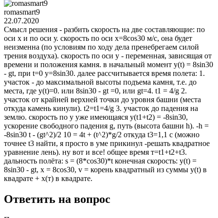
romasmart9
22.07.2020
Смысл решения - разбить скорость на две составляющие: по
оси х и по оси у. скорость по оси х=8cos30 м/с, она будет
неизменна (по условиям по ходу дела пренебрегаем силой
трения воздуха). скорость по оси у - переменная, зависящая от
времени и положения камня. в начальный момент у(t) = 8sin30
- gt, при t=0 y=8sin30. далее рассчитывается время полета: 1.
участок - до максимальной высоты подъема камня, т.е. до
места, где у(t)=0. или 8sin30 - gt =0, или gt=4. t1 = 4/g 2.
участок от крайней верхней точки до уровня башни (места
откуда камень кинули). t2=t1=4/g 3. участок до падения на
землю. скорость по у уже имеющаяся у(t1+t2) = -8sin30,
ускорение свободного падения g, путь (высота башни h). -h =
-8sin30 t - (gt^2)/2 10 = 4t + (t^2)*g/2 откуда t3=1,1 c (можно
точнее t3 найти, я просто в уме прикинул -решать квадратное
уравнение лень). ну вот и все! общее время т=t1+t2+t3.
дальность полёта: s = (8*cos30)*t конечная скорость: y(t) =
8sin30 - gt, х = 8cos30, v = корень квадратный из суммы y(t) в
квадрате + х(т) в квадрате.
Ответить на вопрос