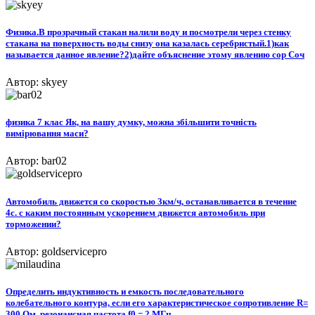
Физика.В прозрачный стакан налили воду и посмотрели через стенку
стакана на поверхность воды снизу она казалась серебристый.1)как
называется данное явление?2)дайте объяснение этому явлению сор Соч​
Автор: skyey
физика 7 клас Як, на вашу думку, можна збільшити точність
вимірювання маси?
Автор: bar02
Автомобиль движется со скоростью 3км/ч, останавливается в течение
4с. с каким постоянным ускорением движется автомобиль при
торможении?
Автор: goldservicepro
Определить индуктивность и емкость последовательного
колебательного контура, если его характеристическое сопротивление R=
300 Ом, резонансная частота f0 = 2 МГц​