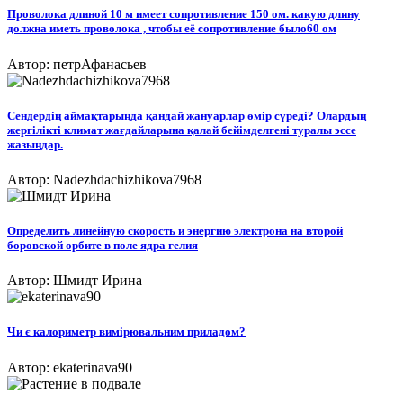
Проволока длиной 10 м имеет сопротивление 150 ом. какую длину
должна иметь проволока , чтобы её сопротивление было60 ом
Автор: петрАфанасьев
Сендердің аймақтарыңда қандай жануарлар өмір сүреді? Олардың
жергілікті климат жағдайларына қалай бейімделгені туралы эссе
жазыңдар.​
Автор: Nadezhdachizhikova7968
Определить линейную скорость и энергию электрона на второй
боровской орбите в поле ядра гелия
Автор: Шмидт Ирина
Чи є калориметр вимірювальним приладом?
Автор: ekaterinava90