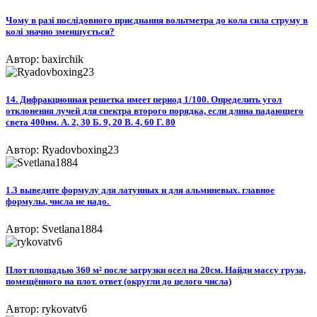
Чому в разі послідовного приєднання вольтметра до кола сила струму в
колі значно зменшується?
Автор: baxirchik
14. Дифракционная решетка имеет период 1/100. Определить угол
отклонения лучей для спектра второго порядка, если длина падающего
света 400нм. А. 2, 30 Б. 9, 20 В. 4, 60 Г. 80
Автор: Ryadovboxing23
1.3 выведите формулу для латунных и для альминевых. главное
формулы, числа не надо. ​
Автор: Svetlana1884
Плот площадью 360 м² после загрузки осел на 20см. Найди массу груза,
помещённого на плот. ответ (округли до целого числа)
Автор: rykovatv6