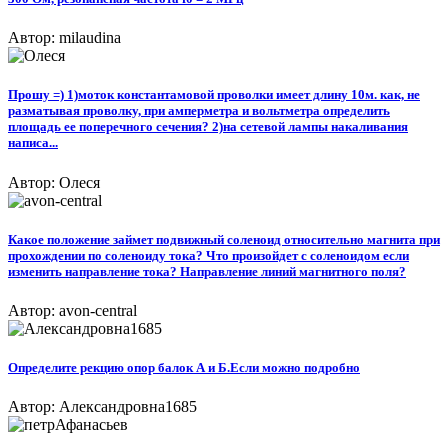
Автор: milaudina
Прошу =) 1)моток константамовой проволки имеет длину 10м. как, не
разматывая проволку, при амперметра и вольтметра определить
площадь ее поперечного сечения? 2)на сетевой лампы накаливания
написа...
Автор: Олеся
Какое положение займет подвижный соленоид относительно магнита при
прохождении по соленоиду тока? Что произойдет с соленоидом если
изменить направление тока? Направление линий магнитного поля?
Автор: avon-central
Определите рекцию опор балок А и Б.Если можно подробно
Автор: Александровна1685