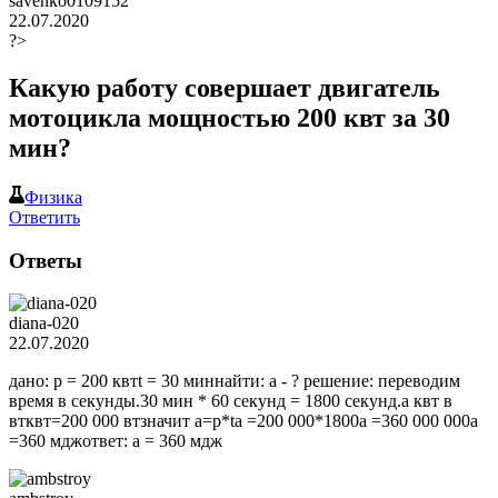
savenko0109152
22.07.2020
?>
Какую работу совершает двигатель
мотоцикла мощностью 200 квт за 30
мин?
Физика
Ответить
Ответы
diana-020
22.07.2020
дано: p = 200 квтt = 30 миннайти: a - ? решение: переводим
время в секунды.30 мин * 60 секунд = 1800 секунд.а квт в
втквт=200 000 втзначит a=p*ta =200 000*1800a =360 000 000a
=360 мджответ: a = 360 мдж