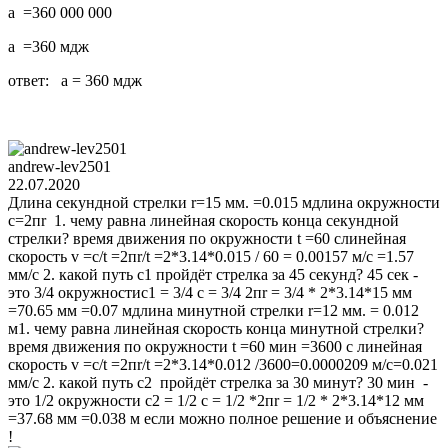
a =360 000 000
a =360 мдж
ответ: a = 360 мдж
andrew-lev2501
22.07.2020
Длина секундной стрелки r=15 мм. =0.015 мдлина окружности
c=2пr 1. чему равна линейная скорость конца секундной
стрелки? время движения по окружности t =60 cлинейная
скорость v =c/t =2пr/t =2*3.14*0.015 / 60 = 0.00157 м/с =1.57
мм/с 2. какой путь c1 пройдёт стрелка за 45 секунд? 45 сек -
это 3/4 окружностиc1 = 3/4 c = 3/4 2пr = 3/4 * 2*3.14*15 мм
=70.65 мм =0.07 мдлина минутной стрелки r=12 мм. = 0.012
м1. чему равна линейная скорость конца минутной стрелки?
время движения по окружности t =60 мин =3600 c линейная
скорость v =c/t =2пr/t =2*3.14*0.012 /3600=0.0000209 м/с=0.021
мм/с 2. какой путь c2 пройдёт стрелка за 30 минут? 30 мин -
это 1/2 окружности c2 = 1/2 c = 1/2 *2пr = 1/2 * 2*3.14*12 мм
=37.68 мм =0.038 м если можно полное решение и объяснение
!