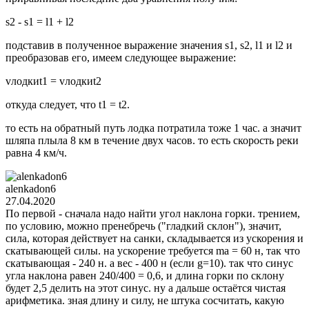
s2 - s1 = l1 + l2
подставив в полученное выражение значения s1, s2, l1 и l2 и
преобразовав его, имеем следующее выражение:
vлодкиt1 = vлодкиt2
откуда следует, что t1 = t2.
то есть на обратный путь лодка потратила тоже 1 час. а значит
шляпа плыла 8 км в течение двух часов. то есть скорость реки
равна 4 км/ч.
alenkadon6
27.04.2020
По первой - сначала надо найти угол наклона горки. трением,
по условию, можно пренебречь ("гладкий склон"), значит,
сила, которая действует на санки, складывается из ускорения и
скатывающей силы. на ускорение требуется ma = 60 н, так что
скатывающая - 240 н. а вес - 400 н (если g=10). так что синус
угла наклона равен 240/400 = 0,6, и длина горки по склону
будет 2,5 делить на этот синус. ну а дальше остаётся чистая
арифметика. зная длину и силу, не штука сосчитать, какую