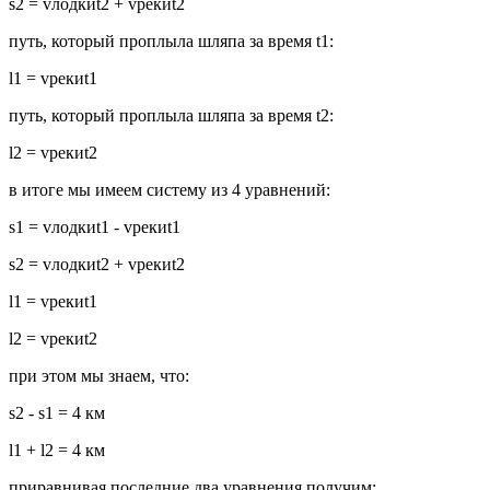
s2 = vлодкиt2 + vрекиt2
путь, который проплыла шляпа за время t1:
l1 = vрекиt1
путь, который проплыла шляпа за время t2:
l2 = vрекиt2
в итоге мы имеем систему из 4 уравнений:
s1 = vлодкиt1 - vрекиt1
s2 = vлодкиt2 + vрекиt2
l1 = vрекиt1
l2 = vрекиt2
при этом мы знаем, что:
s2 - s1 = 4 км
l1 + l2 = 4 км
приравнивая последние два уравнения получим: