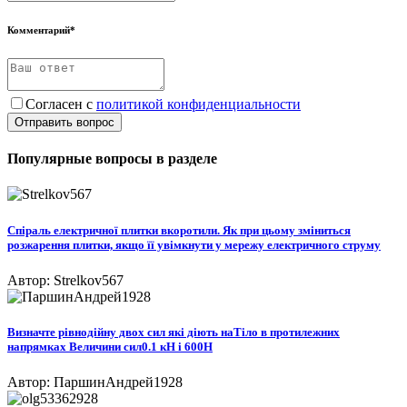
Комментарий*
Согласен с
политикой конфиденциальности
Отправить вопрос
Популярные вопросы в разделе
Спіраль електричної плитки вкоротили. Як при цьому зміниться
розжарення плитки, якщо її увімкнути у мережу електричного струму
Автор: Strelkov567
Визначте рівнодійну двох сил які діють наТіло в протилежних
напрямках Величини сил0.1 кН і 600H​
Автор: ПаршинАндрей1928