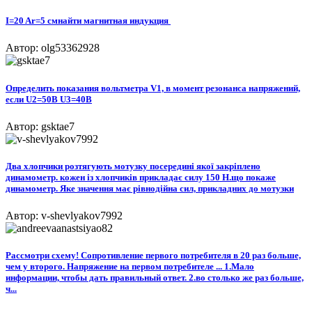
I=20 Ar=5 смнайти магнитная индукция ​
Автор: olg53362928
Определить показания вольтметра V1, в момент резонанса напряжений,
если U2=50В U3=40В
Автор: gsktae7
Два хлопчики розтягують мотузку посередині якої закріплено
динамометр. кожен із хлопчиків прикладає силу 150 Н.що покаже
динамометр. Яке значення має рівнодійна сил, прикладних до мотузки
Автор: v-shevlyakov7992
Рассмотри схему! Сопротивление первого потребителя в 20 раз больше,
чем у второго. Напряжение на первом потребителе ... 1.Мало
информации, чтобы дать правильный ответ. 2.во столько же раз больше,
ч...