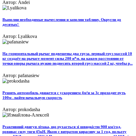
Автор: Andei
Выполни необходимые вычесления и заполни таблицу. Округли до
десятых! ​
Автор: Lyalikova
На горизонтальный рычаг подвешены два груза. первый груз массой 10
кг создаёт на рычаге момент силы 200 н*м. на каком расстоянии от
точки опоры рычага нужно подвесить второй груз массой 2 кг, чтобы р...
Автор: pafanasiew
Решить автомобиль движется с ускорением 4м²и за 3с проходит путь
100м . найти начальную скорость
Автор: prokodasha
Реактивний двигун літака, що рухається зі швидкістю 900 км/год,
ровиває силу тяги 45кН. Якою є витратою кирасину за 1 год, польоту