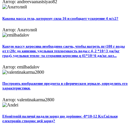
Автор: andreevaanastsiyao82
Какова масса тела, которому сила 16 н сообщает ускорение 4 м/с2?
Автор: Анатолий
Какую массу керосина необходимо сжечь, чтобы нагреть m=100 г воды
от t=20с до кипения. удельная теплоемкость воды c 4, 2 *10^3 дж/(кг
град), удельная тепло- та сгорания керосина q 41*10^6 дж/кг. коэ...
Автор: emilbadalov
Построить изображение предмета в сферическом зеркале, определить его
характеристики.
Автор: valentinakarma2800
Ебонітовій паличці надали заряд що дорівнює -8*10-12 Кл.Скільки
електронів створює цей заряд?