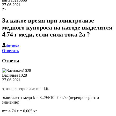
nastya3213868
27.06.2021
?>
За какое время при эликтролизе
медного купороса на катоде выделится
4.74 г меди, если сила тока 2а ?
Физика
Ответить
Ответы
Васильев1028
27.06.2021
закон электролиза: m = kit.
эквивалент меди k = 3,294·10–7 кг/кл(перепроверь это
значение)
m= 4.74 г = 0,005 кг