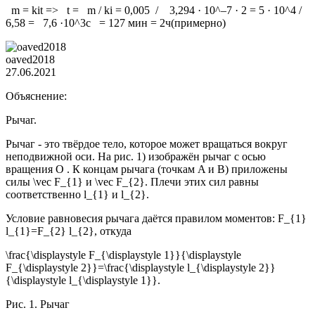
m = kit => t = m / ki = 0,005 / 3,294 · 10^–7 · 2 = 5 · 10^4 /
6,58 = 7,6 ·10^3с = 127 мин = 2ч(примерно)
oaved2018
27.06.2021
Объяснение:
Рычаг.
Рычаг - это твёрдое тело, которое может вращаться вокруг
неподвижной оси. На рис. 1) изображён рычаг с осью
вращения O . К концам рычага (точкам A и B) приложены
силы \vec F_{1} и \vec F_{2}. Плечи этих сил равны
соответственно l_{1} и l_{2}.
Условие равновесия рычага даётся правилом моментов: F_{1}
l_{1}=F_{2} l_{2}, откуда
\frac{\displaystyle F_{\displaystyle 1}}{\displaystyle
F_{\displaystyle 2}}=\frac{\displaystyle l_{\displaystyle 2}}
{\displaystyle l_{\displaystyle 1}}.
Рис. 1. Рычаг