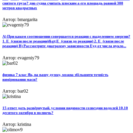
снятого груза? дно судна считать плоским а его площадь равной 300
метров квадратных
Автор: bmargarita
A) При каком соотношении совершается реакция с выделением энергии?
1. Е_(связи после реакции)&gt;Е_(связи до реакции) 2. Е_(связи после
реакции) B) Рассмотрите диаграмму зависимости Еуд от числа нукло...
Автор: evageniy79
физика 7 клас Як, на вашу думку, можна збільшити точність
вимірювання маси?
Автор: bar02
15 ответ дать развёрнутый. условия видимости созвездия водолей 10.10
десятого октября в полночь?
Автор: kristina