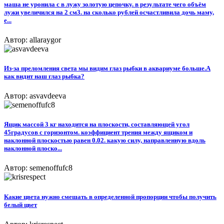
маша не уронила с в лужу золотую цепочку. в результате чего объём
лужи увеличился на 2 см3. на сколько рублей осчастливила дочь маму,
е...
Автор: allaraygor
Из-за преломления света мы видим глаз рыбки в аквариуме больше.А
как видит наш глаз рыбка?
Автор: asvavdeeva
Ящик массой 3 кг находится на плоскости, составляющей угол
45градусов с горизонтом. коэффициент трения между ящиком и
наклонной плоскостью равен 0.02. какую силу, направленную вдоль
наклонной плоско...
Автор: semenoffufc8
Какие цвета нужно смешать в определенной пропорции чтобы получить
белый цвет​