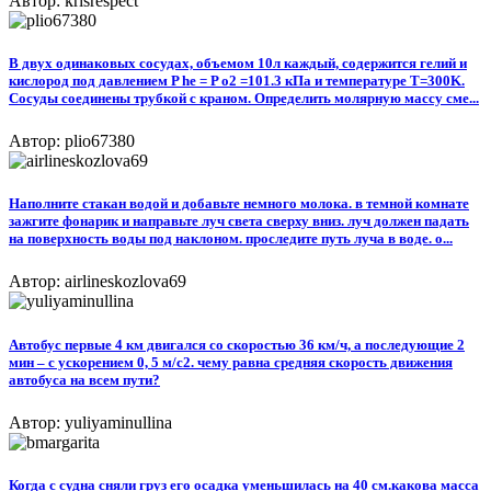
Автор: krisrespect
В двух одинаковых сосудах, объемом 10л каждый, содержится гелий и
кислород под давлением P he = P o2 =101.3 кПа и температуре T=300K.
Сосуды соединены трубкой с краном. Определить молярную массу сме...
Автор: plio67380
Наполните стакан водой и добавьте немного молока. в темной комнате
зажгите фонарик и направьте луч света сверху вниз. луч должен падать
на поверхность воды под наклоном. проследите путь луча в воде. о...
Автор: airlineskozlova69
Автобус первые 4 км двигался со скоростью 36 км/ч, а последующие 2
мин – с ускорением 0, 5 м/с2. чему равна средняя скорость движения
автобуса на всем пути?
Автор: yuliyaminullina
Когда с судна сняли груз его осадка уменьшилась на 40 см.какова масса