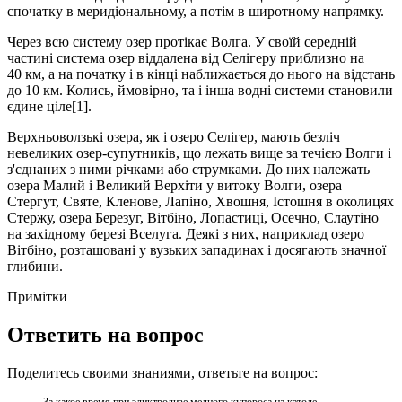
спочатку в меридіональному, а потім в широтному напрямку.
Через всю систему озер протікає Волга. У своїй середній
частині система озер віддалена від Селігеру приблизно на
40 км, а на початку і в кінці наближається до нього на відстань
до 10 км. Колись, ймовірно, та і інша водні системи становили
єдине ціле[1].
Верхньоволзькі озера, як і озеро Селігер, мають безліч
невеликих озер-супутників, що лежать вище за течією Волги і
з'єднаних з ними річками або струмками. До них належать
озера Малий і Великий Верхіти у витоку Волги, озера
Стергут, Святе, Кленове, Лапіно, Хвошня, Істошня в околицях
Стержу, озера Березуг, Вітбіно, Лопастиці, Осечно, Слаутіно
на західному березі Вселуга. Деякі з них, наприклад озеро
Вітбіно, розташовані у вузьких западинах і досягають значної
глибини.
Примітки
Ответить на вопрос
Поделитесь своими знаниями, ответьте на вопрос: