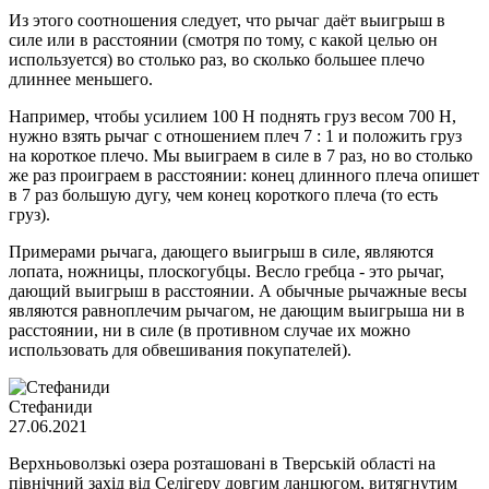
Из этого соотношения следует, что рычаг даёт выигрыш в
силе или в расстоянии (смотря по тому, с какой целью он
используется) во столько раз, во сколько большее плечо
длиннее меньшего.
Например, чтобы усилием 100 Н поднять груз весом 700 Н,
нужно взять рычаг с отношением плеч 7 : 1 и положить груз
на короткое плечо. Мы выиграем в силе в 7 раз, но во столько
же раз проиграем в расстоянии: конец длинного плеча опишет
в 7 раз большую дугу, чем конец короткого плеча (то есть
груз).
Примерами рычага, дающего выигрыш в силе, являются
лопата, ножницы, плоскогубцы. Весло гребца - это рычаг,
дающий выигрыш в расстоянии. А обычные рычажные весы
являются равноплечим рычагом, не дающим выигрыша ни в
расстоянии, ни в силе (в противном случае их можно
использовать для обвешивания покупателей).
Стефаниди
27.06.2021
Верхньоволзькі озера розташовані в Тверській області на
північний захід від Селігеру довгим ланцюгом, витягнутим