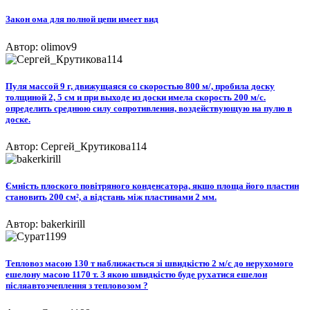
Закон ома для полной цепи имеет вид
Автор: olimov9
Пуля массой 9 г, движущаяся со скоростью 800 м/, пробила доску
толщиной 2, 5 см и при выходе из доски имела скорость 200 м/с.
определить среднюю силу сопротивления, воздействующую на пулю в
доске.
Автор: Сергей_Крутикова114
Ємність плоского повітряного конденсатора, якшо площа його пластин
становить 200 см², а відстань між пластинами 2 мм.
Автор: bakerkirill
Тепловоз масою 130 т наближається зі швидкістю 2 м/с до нерухомого
ешелону масою 1170 т. З якою швидкістю буде рухатися ешелон
післяавтозчеплення з тепловозом ?​