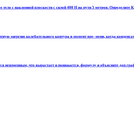
е тело с наклонной плоскости с силой 400 Н на пути 5 метров. Определите К
ную энергию колебательного контура в момент вре- мени, когда конденсатор
ся неизменным, что вырастает и понижается, формулу и объясните доп графи