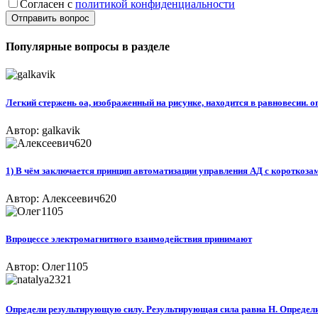
Согласен с
политикой конфиденциальности
Отправить вопрос
Популярные вопросы в разделе
Легкий стержень oa, изображенный на рисунке, находится в равновесии. опр
Автор: galkavik
1) В чём заключается принцип автоматизации управления АД с короткозам
Автор: Алексеевич620
Впроцессе электромагнитного взаимодействия принимают
Автор: Олег1105
Определи результирующую силу. Результирующая сила равна Н. Определи н