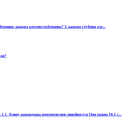
ензина. какова плотностьбензина? 3. какова глубина озе...
лля?
2. Длину карандаша измерили при линейки (см Она равна 16.1 с...