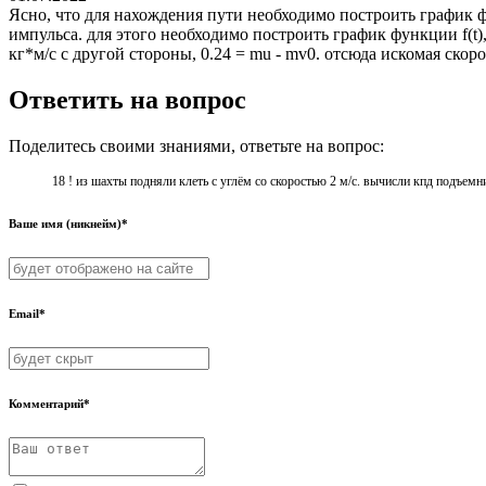
Ясно, что для нахождения пути необходимо построить график ф
импульса. для этого необходимо построить график функции f(t),
кг*м/c с другой стороны, 0.24 = mu - mv0. отсюда искомая скор
Ответить на вопрос
Поделитесь своими знаниями, ответьте на вопрос:
18 ! из шахты подняли клеть с углём со скоростью 2 м/с. вычисли кпд подъемника,
Ваше имя (никнейм)*
Email*
Комментарий*