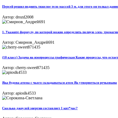
Персей решил поднять тяжелое тело массой 3 м. для этого он толкал данно
Автор: drozd2008
1. Укажите формулу, по которой можно определить полную элек- тромагнит
Автор: Смирнов_Андрей691
(10 класс) Задача на изопроцессы графическая Какие процессы, что остает
Автор: cherry-sweet871435
Яка будова атома с чього складываться атом Як утворюеться речьовына
Автор: apioslk4533
Сколько джоулей энергии составляет 1 квт*час?