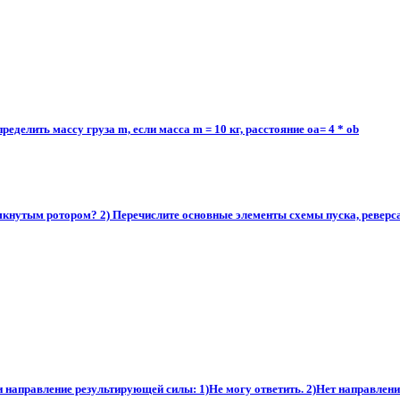
еделить массу груза m, если масса m = 10 кг, расстояние oa= 4 * ob​
кнутым ротором? 2) Перечислите основные элементы схемы пуска, реверса и
аправление результирующей силы: 1)Не могу ответить. 2)Нет направления.