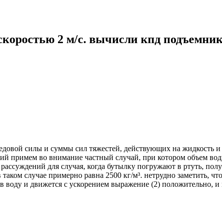
скоростью 2 м/с. вычисли кпд подъемника, 
%
едовой силы и суммы сил тяжестей, действующих на жидкость и 
ий примем во внимание частный случай, при котором объем воды 
х рассуждений для случая, когда бутылку погружают в ртуть, получа
в таком случае примерно равна 2500 кг/м³. нетрудно заметить, ч
 воду и движется с ускорением выражение (2) положительно, и п