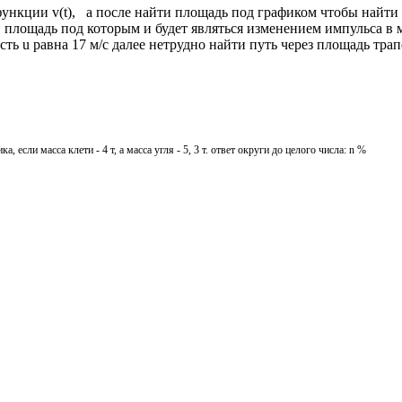
ункции v(t), а после найти площадь под графиком чтобы найти с
 площадь под которым и будет являться изменением импульса в мо
ость u равна 17 м/c далее нетрудно найти путь через площадь тра
 если масса клети - 4 т, а масса угля - 5, 3 т. ответ округи до целого числа: n %