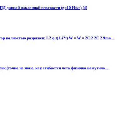
ПД данной наклонной плоскости (g=10 Н/кг) [4]​
 полностью разряжен: L2 q't) Li?t) W = W = 2C 2 2C 2 9ma...
к (точно не знаю, как сгибается чета физичка намутила...