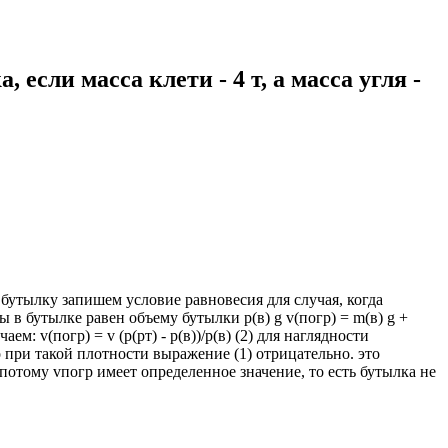
если масса клети - 4 т, а масса угля -
бутылку запишем условие равновесия для случая, когда
в бутылке равен объему бутылки p(в) g v(погр) = m(в) g +
ем: v(погр) = v (p(рт) - p(в))/p(в) (2) для наглядности
то при такой плотности выражение (1) отрицательно. это
отому vпогр имеет определенное значение, то есть бутылка не