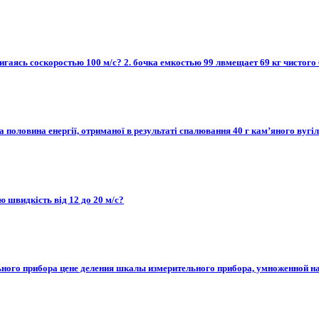
вигаясь соскоростью 100 м/с? 2. бочка емкостью 99 лвмещает 69 кг чистого б
а половина енергії, отриманої в результаті спалювання 40 г кам’яного вугі
ю швидкість від 12 до 20 м/с?
го прибора цене деления шкалы измерительного прибора, умноженной на 2 