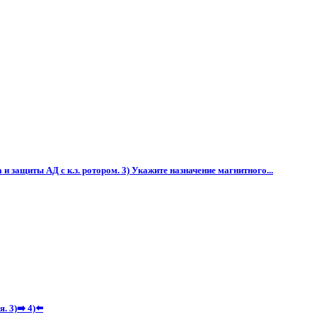
 защиты АД с к.з. ротором. 3) Укажите назначение магнитного...
 3)➡️ 4)⬅️