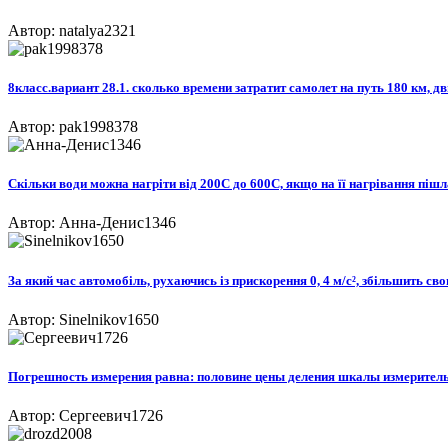
Автор: natalya2321
8класс.вариант 28.1. сколько времени затратит самолет на путь 180 км, д
Автор: pak1998378
Скільки води можна нагріти від 200С до 600С, якщо на її нагрівання пішл
Автор: Анна-Денис1346
За який час автомобіль, рухаючись із прискорення 0, 4 м/с², збільшить сво
Автор: Sinelnikov1650
Погрешность измерения равна: половине цены деления шкалы измерительно
Автор: Сергеевич1726