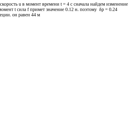
корость u в момент времени t = 4 c сначала найдем изменение
мент t сила f примет значение 0.12 н. поэтому δp = 0.24
пеции. он равен 44 м