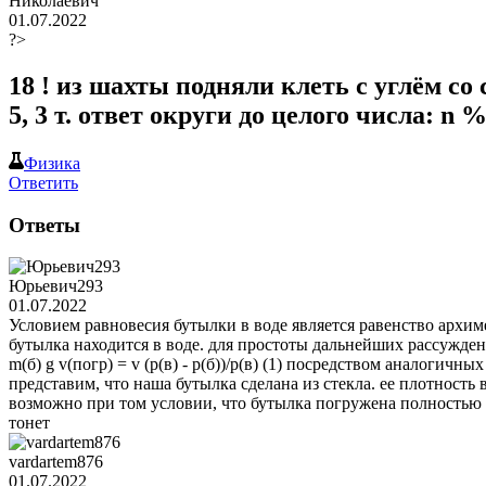
Николаевич
01.07.2022
?>
18 ! из шахты подняли клеть с углём со 
5, 3 т. ответ округи до целого числа: n 
Физика
Ответить
Ответы
Юрьевич293
01.07.2022
Условием равновесия бутылки в воде является равенство архим
бутылка находится в воде. для простоты дальнейших рассужден
m(б) g v(погр) = v (p(в) - p(б))/p(в) (1) посредством аналогичны
представим, что наша бутылка сделана из стекла. ее плотность 
возможно при том условии, что бутылка погружена полностью в
тонет
vardartem876
01.07.2022