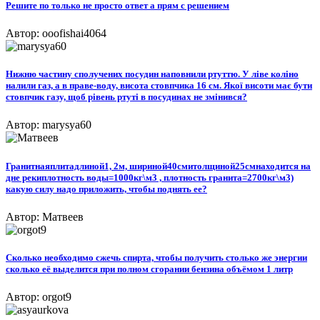
Решите по только не просто ответ а прям с решением
Автор: ooofishai4064
Нижню частину сполучених посудин наповнили ртуттю. У ліве коліно
налили газ, а в праве-воду, висота стовпчика 16 см. Якої висоти має бути
стовпчик газу, щоб рівень ртуті в посудинах не змінився?
Автор: marysya60
Гранитнаяплитадлиной1, 2м, шириной40смитолщиной25смнаходится на
дне рекиплотность воды=1000кг\м3 , плотность гранита=2700кг\м3)
какую силу надо приложить, чтобы поднять ее?
Автор: Матвеев
Сколько необходимо сжечь спирта, чтобы получить столько же энергии
сколько её выделится при полном сгорании бензина объёмом 1 литр
Автор: orgot9