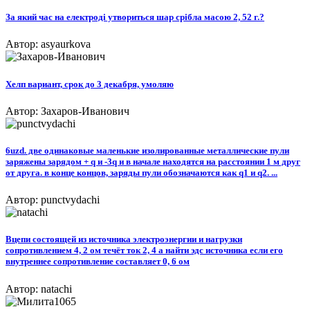
За який час на електродi утвориться шар срiбла масою 2, 52 г.?
Автор: asyaurkova
Хелп вариант, срок до 3 декабря, умоляю
Автор: Захаров-Иванович
6uzd. две одинаковые маленькие изолированные металлические пули
заряжены зарядом + q и -3q и в начале находятся на расстоянии 1 м друг
от друга. в конце концов, заряды пули обозначаются как q1 и q2. ...
Автор: punctvydachi
Вцепи состоящей из источника электроэнергии и нагрузки
сопротивлением 4, 2 ом течёт ток 2, 4 а найти эдс источника если его
внутреннее сопротивление составляет 0, 6 ом
Автор: natachi