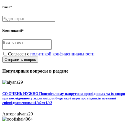
Email*
Комментарий*
Согласен с
политикой конфиденциальности
Отправить вопрос
Популярные вопросы в разделе
СО ОЧЕНЬ НУЖНО Поясніть чому напруги на провідниках та їх опори
при послідовному зєднанні для будь якої пари провідників повязані
співвідношенням u1/u2=r1/r2
Автор: alyans29