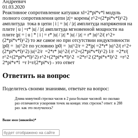
Андреевич
01.03.2020
Реактивное сопротивление катушки xl=2*pi*v*l модуль
полного сопротивления цепи |z|= корень( r^2+(2*pi*v*l)^2)
амплитуда тока в цепи | i | = |u| / |z| амплитуда напряжения на
плите | u | =r* |u| / |z| амплитуда мгновенной мощности на
плите |p| = | u | * | i | = r* |u| / |z| * |u| / |z| = r* |u|^2/( r^2+
(2*pi*v*l)^2) то же самое но при отсутствии индуктивности
|p0| = |u|^2/r по условию |p0| = |u|^2/r = 2*|p| =2*r* |u|^2/( r^2+
(2*pi*v*l)^2) |u|^2/r =2*r* |u|^2/( r^2+(2*pi*v*l)^2) 1/r =2*r/(
r^2+(2*pi*v*l)^2) r^2+(2*pi*v*l)^2 =2*r^2 (2*pi*v*l)^2 =r^2
2*pi*v*l =r l=r/(2*pi*v) - это ответ
Ответить на вопрос
Поделитесь своими знаниями, ответьте на вопрос:
Длина минутной стрелки часов в 2 раза больше часовой. во сколько
раз отличаются ускорения точек на концах этих стрелок? ответ: в 288
раз. как это получилось?
Ваше имя (никнейм)*