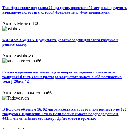
Тело брошенное под углом 60 градусов, пролетает 50 метров. определить
начальную скорость с которой брошено тело. буду признателен.
Автор: Милита1065
ФИЗИКА ЗАДАЧА. Придумайте условие задачи для этого графика и
решите задачу.
Автор: astahova
Сколько времени потребуется для покрытия изделия слоем золота
толщиной 6 мкм, если в растворе хлористого золота aucl3 плотностью
тока j=20a/m^2
Автор: tatianaavoronina66
В Боллоне объемом 16, 62 литра находится водород при температуре 127
градусов С и давление 2МПа Если мольная масса водорода равна 0,
002кг /моль найдите его массу . Дайте ответ в граммах ​