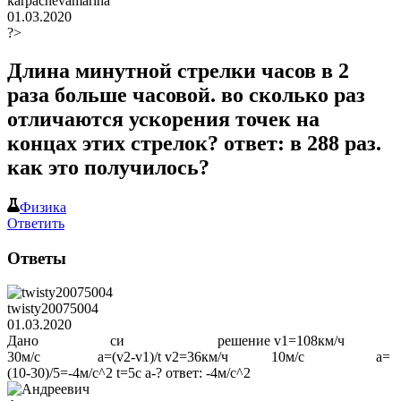
karpachevamarina
01.03.2020
?>
Длина минутной стрелки часов в 2
раза больше часовой. во сколько раз
отличаются ускорения точек на
концах этих стрелок? ответ: в 288 раз.
как это получилось?
Физика
Ответить
Ответы
twisty20075004
01.03.2020
Дано си решение v1=108км/ч
30м/с a=(v2-v1)/t v2=36км/ч 10м/с a=
(10-30)/5=-4м/с^2 t=5с a-? ответ: -4м/с^2