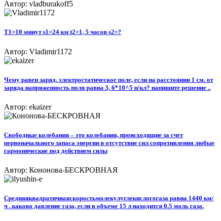
Автор: vladburakoff5
T1=10 минут s1=24 км t2=1, 5 часов s2=?
Автор: Vladimir1172
Чему равен заряд, электростатическое поле, если на расстоянии 1 см. от
заряда напряженность поля равна 3, 6*10^5 н/кл? напишите решение ..
Автор: ekaizer
Свободные колебания – это колебания, происходящие за счет
первоначального запаса энергии в отсутствие сил сопротивления любые
гармонические под действием силы
Автор: Кононова-БЕСКРОВНАЯ
Средняяквадратичнаяскоростьмолекулуглекислогогаза равна 1440 км/
ч . каково давление газа, если в объеме 15 л находится 0.5 моль газа.