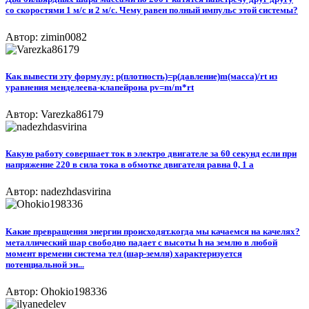
со скоростями 1 м/с и 2 м/с. Чему равен полный импульс этой системы?
Автор: zimin0082
Как вывести эту формулу: р(плотность)=p(давление)m(масса)/rt из
уравнения менделеева-клапейрона pv=m/m*rt
Автор: Varezka86179
Какую работу совершает ток в электро двигателе за 60 секунд если при
напряжение 220 в сила тока в обмотке двигателя равна 0, 1 а
Автор: nadezhdasvirina
Kaкие превращения энергии происходят.когда мы качаемся на качелях?
металлический шар свободно падает с высоты h на землю в любой
момент времени система тел (шар-земля) характеризуется
потенциальной эн...
Автор: Ohokio198336