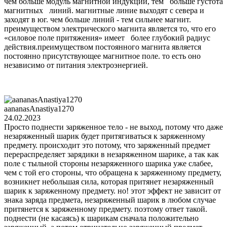
чем больше модуль магнитной индукции, тем больше густота
магнитных линий. магнитные линие выходят с севера и
заходят в юг. чем больше линий - тем сильнее магнит.
преимуществом электрического магнита является то, что его
«силовое поле притяжения» имеет более глубокий радиус
действия.преимуществом постоянного магнита является
постоянно присутствующее магнитное поле. то есть оно
независимо от питания электроэнергией.
aananasAnastiya1270
24.02.2023
Просто поднести заряженное тело - не выход, потому что даже
незаряженный шарик будет притягиваться к заряженному
предмету. происходит это потому, что заряженный предмет
перераспределяет зарядики в незаряженном шарике, а так как
поле с тыльной стороны незаряженного шарика уже слабее,
чем с той его стороны, что обращена к заряженному предмету,
возникнет небольшая сила, которая притянет незаряженный
шарик к заряженному предмету. но! этот эффект не зависит от
знака заряда предмета, незаряженный шарик в любом случае
притянется к заряженному предмету. поэтому ответ такой.
поднести (не касаясь) к шарикам сначала положительно