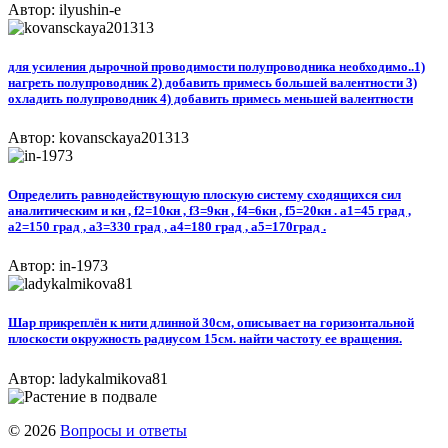
Автор: ilyushin-e
для усиления дырочной проводимости полупроводника необходимо..1)
нагреть полупроводник 2) добавить примесь большей валентности 3)
охладить полупроводник 4) добавить примесь меньшей валентности
Автор: kovansckaya201313
Определить равнодействующую плоскую систему сходящихся сил
аналитическим и кн , f2=10кн , f3=9кн , f4=6кн , f5=20кн . a1=45 град ,
a2=150 град , a3=330 град , а4=180 град , а5=170град .
Автор: in-1973
Шар прикреплён к нити длинной 30см, описывает на горизонтальной
плоскости окружность радиусом 15см. найти частоту ее вращения.
Автор: ladykalmikova81
© 2026
Вопросы и ответы