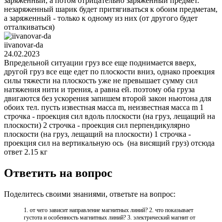
заряженный, а потом отрицательно заряженный предмет.
незаряженный шарик будет притягиваться к обоим предметам,
а заряженный - только к одному из них (от другого будет
отталкиваться)
iivanovar-da
24.02.2023
Впредельной ситуации груз все еще поднимается вверх,
другой груз все еще едет по плоскости вниз, однако проекция
силы тяжести на плоскость уже не превышает сумму сил
натяжения нити и трения, а равна ей. поэтому оба груза
двигаются без ускорения запишем второй закон ньютона для
обоих тел. пусть известная масса m, неизвестная масса m 1
строчка - проекция сил вдоль плоскости (на груз, лещащий на
плоскости) 2 строчка - проекция сил перпендикулярно
плоскости (на груз, лещащий на плоскости) 1 строчка -
проекция сил на вертикальную ось (на висящий груз) отсюда
ответ 2.15 кг
Ответить на вопрос
Поделитесь своими знаниями, ответьте на вопрос:
1. от чего зависит направление магнитных линий? 2. что показывает
густота и особенность магнитных линий? 3. электрический магнит от