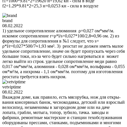
f1=1000*9.81*2=19620 н=19,62 кн - сила в воде
f2=1.29*9.81*2=25,3 н=0,0253 кн - сила в воздухе
brand
08.02.2022
1) удельное сопротивление алюминия ρ=0,027 ом*мм²/м.
искомое сопротивление r=ρ*l/s=0,027*100/2,8≈0,96 ом. 2) из
формулы для сопротивления в №1 следует, что s=
ρ*l/r=0,027*500/7≈1,93 мм². 3) реостат не должен иметь малое
удельное сопротивление, иначе он будет пропускать через себя
большие токи, из-за чего будет сильно нагреваться и может
легко выйти из строя. удельное сопротивление меди равно
0,017 ом*мм²/м, алюминия - 0,028 ом*мм²/м, вольфрама - 0,055
ом*м²/м, а нихрома - 1,1 ом*мм²/м. поэтому для изготовления
реостата требуется взять нихром.
vetviptime
08.02.2022
Вкаждом доме, как правило, есть мясорубка, нож для откры­
вания консервных банок, чеснокодавка, детский или взрослый
велосипед. незаменимы в загородном доме или на даче
лопата, грабли, мотыга, топор, зубило, тачка. заводы и
фабрики, ремонтные мастерские и станции техобслуживания
оборудованы прессами, станками, подъемниками и многими