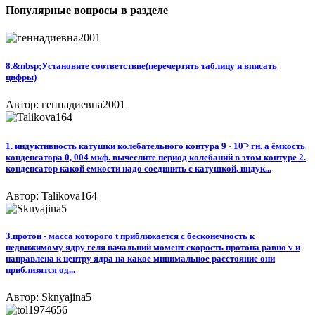
Популярные вопросы в разделе
8.&nbsp;Установите соответствие(перечертить таблицу и вписать
цифры)​
Автор: геннадиевна2001
1. индуктивность катушки колебательного контура 9 · 10⁻⁵ гн. а ёмкость
конденсатора 0, 004 мкф. вычеслите период колебаний в этом контуре 2.
конденсатор какой емкости надо соединить с катушкой, индук...
Автор: Talikova164
3.протон - масса которого t приближается с бесконечность к
недвижимому ядру геля начальний момент скорость протона равно v и
направлена к центру ядра на какое минимальное расстояние они
приблизятся од...
Автор: Sknyajina5