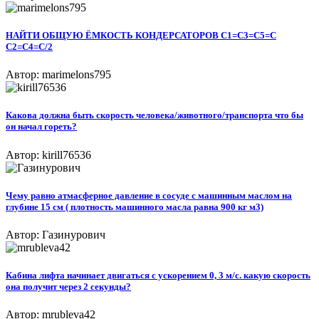
НАЙТИ ОБЩУЮ ЁМКОСТЬ КОНДЕРСАТОРОВ С1=С3=С5=С
С2=С4=С/2
Автор: marimelons795
Какова должна быть скорость человека/животного/транспорта что бы
он начал гореть?
Автор: kirill76536
Чему равно атмасферное давление в сосуде с машинным маслом на
глубине 15 см ( плотность машинного масла равна 900 кг м3)
Автор: Газинурович
Кабина лифта начинает двигаться с ускорением 0, 3 м/с. какую скорость
она получит через 2 секунды?
Автор: mrubleva42