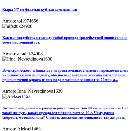
Кыры 5/7 см болатын кубтын колемын тап
Автор: tol1974656
Как взаимодействуют между собой провода тролейьусной линии если по
течет постоянный ток
Автор: alfaduk24908
Вэлектрическом чайнике два нагревательных элемента переключателем
включаются или по одному, оба последовательно, или оба параллельно.
при включении одного из них вода в чайнике закипает за 20мин, а...
Автор: Irina_Nevretdinova1630
Автомобиль, двигаясь равномерно со скоростью 90 км/ч, проехал за 15 с
такой же путь, какой преодолел мотоциклист за 20 с. Чему равна
скорость мотоциклиста? Считать движение мотоциклиста так же равн...
Автор: Aleksei1463