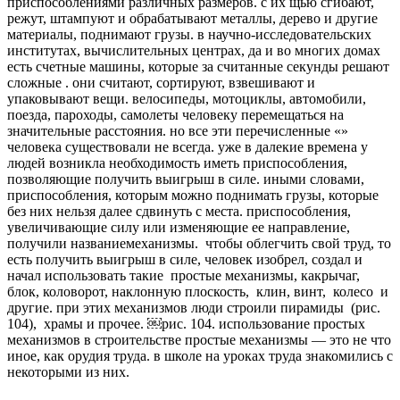
приспособлениями различных размеров. с их ­щью сгибают,
режут, штампуют и обрабатывают металлы, де­рево и другие
материалы, поднимают грузы. в научно-исследо­вательских
институтах, вычислительных центрах, да и во многих домах
есть счетные машины, которые за считанные се­кунды решают
сложные . они считают, сортируют, взвешивают и
упаковывают вещи. велосипеды, мо­тоциклы, автомобили,
поезда, пароходы, самолеты человеку перемещаться на
значительные расстояния. но все эти перечисленные «»
человека существовали не всегда. уже в далекие времена у
людей возникла необходимость иметь приспособления,
позволяющие получить выигрыш в силе. ины­ми словами,
приспособления, которым можно подни­мать грузы, которые
без них нельзя далее сдвинуть с места. приспособления,
увеличивающие силу или изменяющие ее направление,
получили названиемеханизмы. чтобы облегчить свой труд, то
есть получить выигрыш в силе, человек изобрел, создал и
начал использовать такие простые механизмы, какрычаг,
блок, коловорот, наклонную плоскость, клин, винт, колесо и
другие. при этих механизмов люди строили пирамиды (рис.
104), храмы и прочее. ￼рис. 104. использование простых
механизмов в строительстве простые механизмы — это не что
иное, как орудия труда. в школе на уроках труда знакомились с
некоторыми из них.