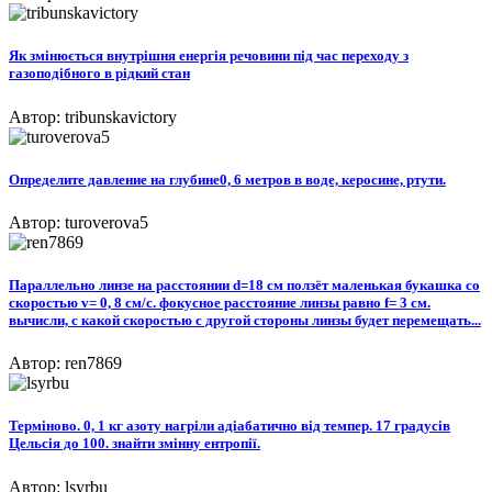
Як змінюється внутрішня енергія речовини під час переходу з
газоподібного в рідкий стан
Автор: tribunskavictory
Определите давление на глубине0, 6 метров в воде, керосине, ртути.
Автор: turoverova5
Параллельно линзе на расстоянии d=18 см ползёт маленькая букашка со
скоростью v= 0, 8 см/с. фокусное расстояние линзы равно f= 3 cм.
вычисли, с какой скоростью с другой стороны линзы будет перемещать...
Автор: ren7869
Терміново. 0, 1 кг азоту нагріли адіабатично від темпер. 17 градусів
Цельсія до 100. знайти змінну ентропії.
Автор: lsyrbu