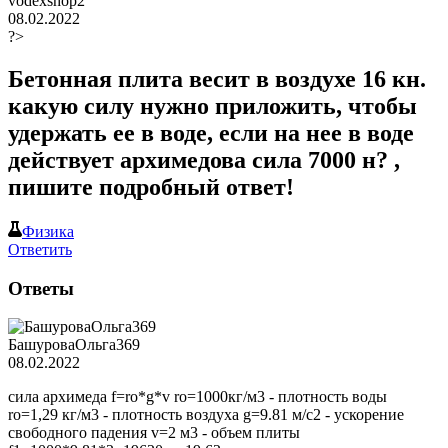
vodexshop2
08.02.2022
?>
Бетонная плита весит в воздухе 16 кн.
какую силу нужно приложить, чтобы
удержать ее в воде, если на нее в воде
действует архимедова сила 7000 н? ,
пишите подробный ответ!
Физика
Ответить
Ответы
БашуроваОльга369
08.02.2022
сила архимеда f=ro*g*v ro=1000кг/м3 - плотность воды
ro=1,29 кг/м3 - плотность воздуха g=9.81 м/с2 - ускорение
свободного падения v=2 м3 - объем плиты