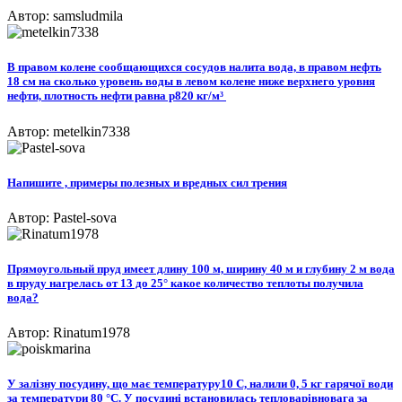
Автор: samsludmila
В правом колене сообщающихся сосудов налита вода, в правом нефть
18 см на сколько уровень воды в левом колене ниже верхнего уровня
нефти, плотность нефти равна р820 кг/м³ ​
Автор: metelkin7338
Напишите , примеры полезных и вредных сил трения
Автор: Pastel-sova
Прямоугольный пруд имеет длину 100 м, ширину 40 м и глубину 2 м вода
в пруду нагрелась от 13 до 25° какое количество теплоты получила
вода?
Автор: Rinatum1978
У залізну посудину, що має температуру10 С, налили 0, 5 кг гарячої води
за температури 80 °С. У посудині встановилась тепловарівновага за