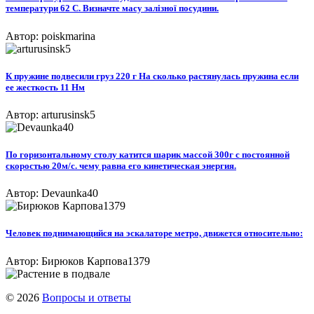
температури 62 С. Визначте масу залізної посудини.​​
Автор: poiskmarina
К пружине подвесили груз 220 г На сколько растянулась пружина если
ее жесткость 11 Нм
Автор: arturusinsk5
По горизонтальному столу катится шарик массой 300г с постоянной
скоростью 20м/с. чему равна его кинетическая энергия.
Автор: Devaunka40
Человек поднимающийся на эскалаторе метро, движется относительно:
Автор: Бирюков Карпова1379
© 2026
Вопросы и ответы