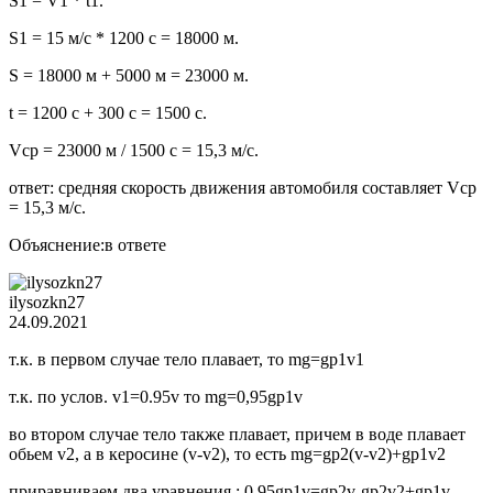
S1 = V1 * t1.
S1 = 15 м/с * 1200 с = 18000 м.
S = 18000 м + 5000 м = 23000 м.
t = 1200 с + 300 с = 1500 с.
Vср = 23000 м / 1500 с = 15,3 м/с.
ответ: средняя скорость движения автомобиля составляет Vср
= 15,3 м/с.
Объяснение:в ответе
ilysozkn27
24.09.2021
т.к. в первом случае тело плавает, то mg=gp1v1
т.к. по услов. v1=0.95v то mg=0,95gp1v
во втором случае тело также плавает, причем в воде плавает
обьем v2, а в керосине (v-v2), то есть mg=gp2(v-v2)+gp1v2
приравниваем два уравнения : 0.95gp1v=gp2v-gp2v2+gp1v