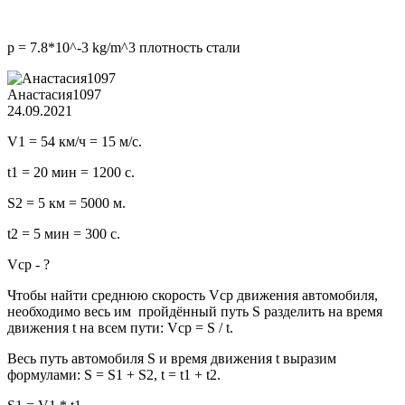
p = 7.8*10^-3 kg/m^3 плотность стали
Анастасия1097
24.09.2021
V1 = 54 км/ч = 15 м/с.
t1 = 20 мин = 1200 с.
S2 = 5 км = 5000 м.
t2 = 5 мин = 300 с.
Vср - ?
Чтобы найти среднюю скорость Vср движения автомобиля,
необходимо весь им пройдённый путь S разделить на время
движения t на всем пути: Vср = S / t.
Весь путь автомобиля S и время движения t выразим
формулами: S = S1 + S2, t = t1 + t2.