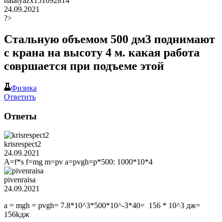
natalyazx151092814
24.09.2021
?>
Стальную объемом 500 дм3 поднимают
с крана на высоту 4 м. какая работа
совршается при подъеме этой
Физика
Ответить
Ответы
krisrespect2
24.09.2021
A=f*s f=mg m=pv a=pvgh=p*500: 1000*10*4
pivenraisa
24.09.2021
a = mgh = pvgh= 7.8*10^3*500*10^-3*40= 156 * 10^3 дж=
156kдж