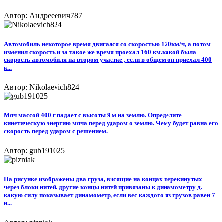
Автор: Андрееевич787
Автомобиль некоторое время двигался со скоростью 120км/ч, а потом
изменил скорость и за такое же время проехал 160 км.какой была
скорость автомобиля на втором участке , если в общем он приехал 400
к...
Автор: Nikolaevich824
Мяч массой 400 г падает с высоты 9 м на землю. Определите
кинетическую энергию мяча перед ударом о землю. Чему будет равна его
скорость перед ударом с решением.
Автор: gub191025
На рисунке изображены два груза, висящие на концах перекинутых
через блоки нитей. другие концы нитей привязаны к динамометру д.
какую силу показывает динамометр, если вес каждого из грузов равен 7
н...