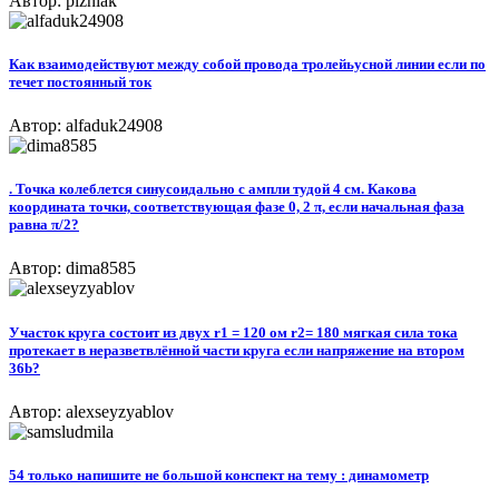
Автор: pizniak
Как взаимодействуют между собой провода тролейьусной линии если по
течет постоянный ток
Автор: alfaduk24908
. Точка колеблется синусоидально с ампли тудой 4 см. Какова
координата точки, соответствующая фазе 0, 2 π, если начальная фаза
равна π/2?
Автор: dima8585
Участок круга состоит из двух r1 = 120 ом r2= 180 мягкая сила тока
протекает в неразветвлённой части круга если напряжение на втором
36b?
Автор: alexseyzyablov
54 только напишите не большой конспект на тему : динамометр