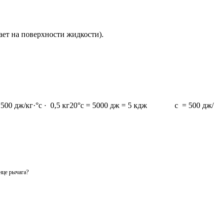
вает на поверхности жидкости).
 кг20°с = 5000 дж = 5 кдж c = 500 дж/
нце рычага?