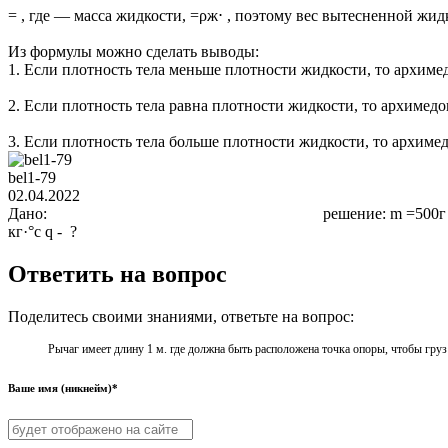
= , где — масса жидкости, =ρж⋅ , поэтому вес вытесненной жидк
Из формулы можно сделать выводы:
1. Если плотность тела меньше плотности жидкости, то архимед
2. Если плотность тела равна плотности жидкости, то архимедов
3. Если плотность тела больше плотности жидкости, то архимед
bel1-79
02.04.2022
Дано: решение: m =500г = 0,5 кг q = 
кг·°с q - ?
Ответить на вопрос
Поделитесь своими знаниями, ответьте на вопрос:
Рычаг имеет длину 1 м. где должна быть расположена точка опоры, чтобы груз
Ваше имя (никнейм)*