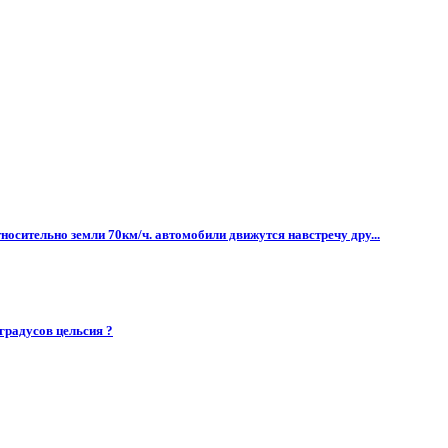
носительно земли 70км/ч. автомобили движутся навстречу дру...
 градусов цельсия ?