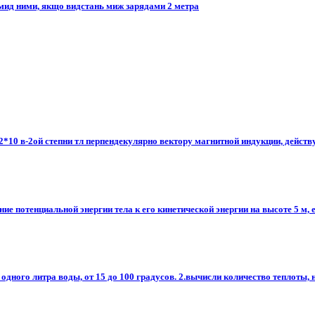
мид ними, якщо видстань миж зарядами 2 метра
10 в-2ой степни тл перпендекулярно вектору магнитной индукции, действует 
ие потенциальной энергии тела к его кинетической энергии на высоте 5 м, е
дного литра воды, от 15 до 100 градусов. 2.вычисли количество теплоты, не