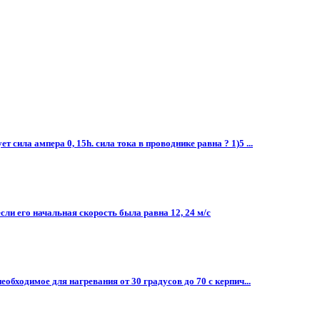
сила ампера 0, 15h. сила тока в проводнике равна ? 1)5 ...
сли его начальная скорость была равна 12, 24 м/с
обходимое для нагревания от 30 градусов до 70 с керпич...