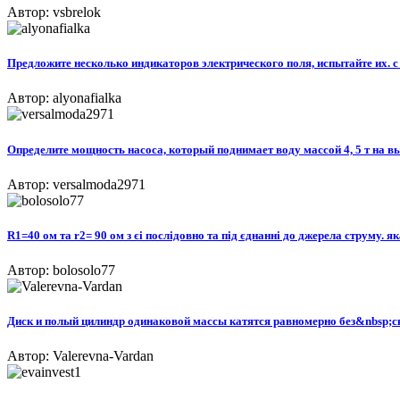
Автор: vsbrelok
Предложите несколько индикаторов электрического поля, испытайте их. 
Автор: alyonafialka
Определите мощность насоса, который поднимает воду массой 4, 5 т на выс
Автор: versalmoda2971
R1=40 ом та r2= 90 ом з єі послідовно та під єднанні до джерела струму. 
Автор: bolosolo77
Диск и полый цилиндр одинаковой массы катятся равномерно без&nbsp;ск
Автор: Valerevna-Vardan