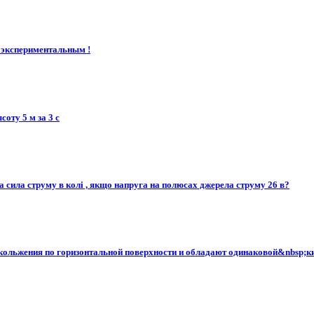
с экспериментальным !
оту 5 м за 3 с
яка сила струму в колі , якщо напруга на полюсах джерела струму 26 в?
ольжения по горизонтальной поверхности и обладают одинаковой&nbsp;кине