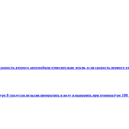
корость второго автомобиля относительно земли, если скорость первого от
уре 0 градусов цельсия превратить в воду и выпарить при температуре 100