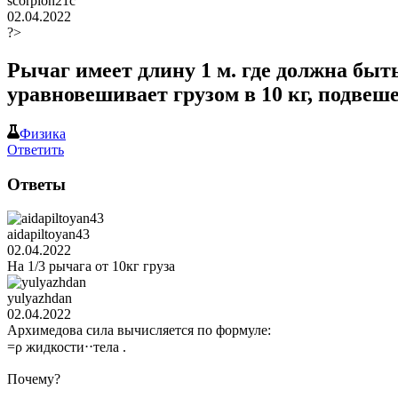
scorpion21c
02.04.2022
?>
Рычаг имеет длину 1 м. где должна быт
уравновешивает грузом в 10 кг, подве
Физика
Ответить
Ответы
aidapiltoyan43
02.04.2022
На 1/3 рычага от 10кг груза
yulyazhdan
02.04.2022
Архимедова сила вычисляется по формуле:
=ρ жидкости⋅⋅тела .
Почему?