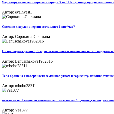
Яку напруженисть створюють заряди 3 та 6 Нкл у точци що росташована 
Автор: evainvest1
Сколько джоулей энергии составляет 1 квт*час?
Автор: Сорокина-Светлана
На проводник диной 0, 5 м расположенный в магнитном поле с индукцией 2*
Автор: Lenuschakova1982316
Тело брошено с поверхности земли под углом к горизонту. найдите отношен
Автор: mbobo28311
ответь на по 1 вычисли кооличество теплоты необходимое для нагревания о
Автор: Vs1377