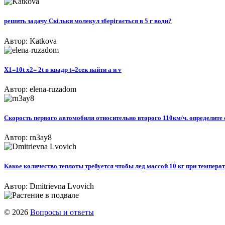
решить задачу Скільки молекул зберігається в 5 г води?
Автор: Katkova
X1=10t x2= 2t в квадр t=2сек найти a и v
Автор: elena-ruzadom
Скорость первого автомобиля относительно второго 110км/ч. определите с
Автор: rn3ay8
Какое количество теплоты требуется чтобы лед массой 10 кг при температ
Автор: Dmitrievna Lvovich
© 2026
Вопросы и ответы