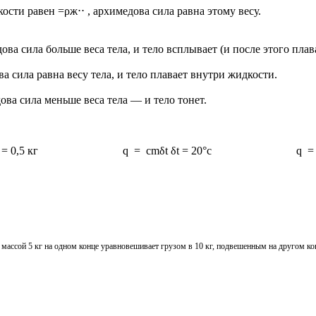
ости равен =ρж⋅⋅ , архимедова сила равна этому весу.
ова сила больше веса тела, и тело всплывает (и после этого пла
а сила равна весу тела, и тело плавает внутри жидкости.
ова сила меньше веса тела — и тело тонет.
cmδt δt = 20°с q = 500 дж/кг·°с · 0,5
 массой 5 кг на одном конце уравновешивает грузом в 10 кг, подвешенным на другом ко