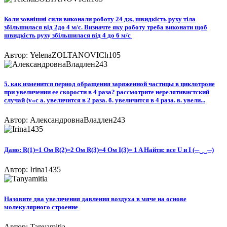
Коли зовнішні сили виконали роботу 24 дж, швидкість руху тіла
збільшилася від 2до 4 м/с. Визначте яку роботу треба виконати щоб
швидкість руху збільшилася від 4 до 6 м/с ​
Автор: YelenaZOLTANOVICh105
5. как изменится период обращения заряженной частицы в циклотроне
при увеличении ее скорости в 4 раза? рассмотрите нерелятивистский
случай (v«с а. увеличится в 2 раза. б. увеличится в 4 раза. в. увели...
Автор: АлександровнаВладлен243
Дано: R(1)=1 Ом R(2)=2 Ом R(3)=4 Ом I(3)= 1 A Найти: все U и I (─‿‿─)
Автор: Irina1435
Назовите два увеличения давления воздуха в мяче на основе
молекулярного строение ​
Автор: Tanyamitia