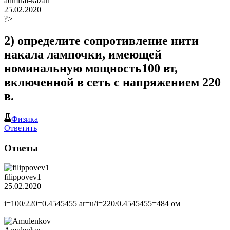
admiral-kazan
25.02.2020
?>
2) определите сопротивление нити
накала лампочки, имеющей
номинальную мощность100 вт,
включенной в сеть с напряжением 220
в.
Физика
Ответить
Ответы
filippovev1
25.02.2020
i=100/220=0.4545455 аr=u/i=220/0.4545455=484 ом