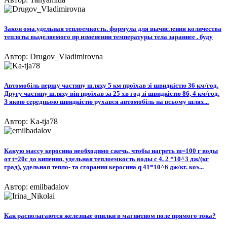
Закон ома.удельная теплоемкость. формула для вычисления количества
теплоты выделяемого пр изменении температуры тела зараннее . буду
Автор: Drugov_Vladimirovna
Автомобіль першу частину шляху 5 км проїхав зі швидкістю 36 км/год.
Другу частину шляху він проїхав за 25 хв год зі швидкістю 86, 4 км/год.
З якою середньою швидкістю рухався автомобіль на всьому шлях...
Автор: Ka-tja78
Какую массу керосина необходимо сжечь, чтобы нагреть m=100 г воды
от t=20с до кипения. удельная теплоемкость воды c 4, 2 *10^3 дж/(кг
град), удельная тепло- та сгорания керосина q 41*10^6 дж/кг. коэ...
Автор: emilbadalov
Как располагаются железные опилки в магнитном поле прямого тока?