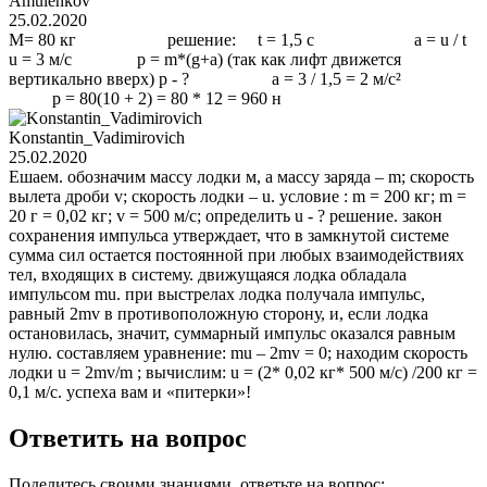
Amulenkov
25.02.2020
M= 80 кг решение: t = 1,5 c a = u / t
u = 3 м/с p = m*(g+a) (так как лифт движется
вертикально вверх) p - ? a = 3 / 1,5 = 2 м/с²
р = 80(10 + 2) = 80 * 12 = 960 н
Konstantin_Vadimirovich
25.02.2020
Ешаем. обозначим массу лодки м, а массу заряда – m; скорость
вылета дроби v; скорость лодки – u. условие : m = 200 кг; m =
20 г = 0,02 кг; v = 500 м/с; определить u - ? решение. закон
сохранения импульса утверждает, что в замкнутой системе
сумма сил остается постоянной при любых взаимодействиях
тел, входящих в систему. движущаяся лодка обладала
импульсом mu. при выстрелах лодка получала импульс,
равный 2mv в противоположную сторону, и, если лодка
остановилась, значит, суммарный импульс оказался равным
нулю. составляем уравнение: mu – 2mv = 0; находим скорость
лодки u = 2mv/m ; вычислим: u = (2* 0,02 кг* 500 м/с) /200 кг =
0,1 м/с. успеха вам и «питерки»!
Ответить на вопрос
Поделитесь своими знаниями, ответьте на вопрос: