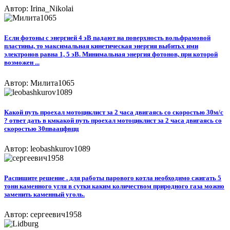
Автор: Irina_Nikolai
Eсли фотоны с энергией 4 эВ падают на поверхность вольфрамовой
пластины, то максимальная кинетическая энергия выбитьх ими
электронов равна 1, 5 эВ. Минимальная энергия фотонов, при которой
возможен ...
Автор: Милита1065
Какой путь проехал мотоциклист за 2 часа двигаясь со скоростью 30м/с
? ответ дать в кмкакой путь проехал мотоциклист за 2 часа двигаясь со
скоростью 30пваацфвцц
Автор: leobashkurov1089
Распишите решение . для работы парового котла необходимо сжигать 5
тонн каменного угля в сутки каким количеством природного газа можно
заменить каменный уголь.
Автор: сергеевич1958