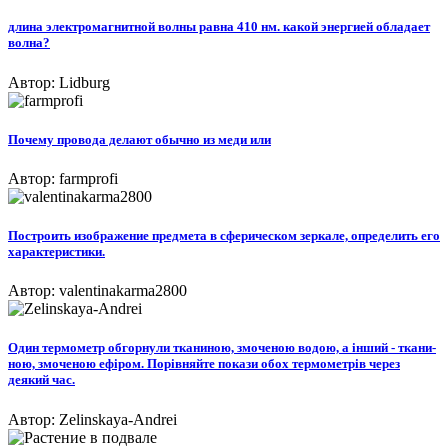
длина электромагнитной волны равна 410 нм. какой энергией обладает
волна?
Автор: Lidburg
Почему провода делают обычно из меди или
Автор: farmprofi
Построить изображение предмета в сферическом зеркале, определить его
характеристики.
Автор: valentinakarma2800
Один термометр обгорнули тканиною, змоченою водою, а інший - ткани-
ною, змоченою ефіром. Порівняйте покази обох термометрів через
деякий час.​
Автор: Zelinskaya-Andrei