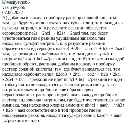
vasilyevjob6
07.06.2022
А) добавим в каждую пробирку раствор соляной кислоты:
там, где будет чувствоваться запах тухлых яиц, там находился
сульфид натрия, т. к. в результате реакции образуется
сероводород: na2s + 2hcl → h2s↑ + 2nacl там, где будет
чувствоваться газ с резким удушливым запахом, там
находился сульфит натрия, т. к. в результате реакции
образуется оксид серы (iv): na2so3 + 2hcl → so2↑ + h2o + 2nacl
там, где реакции не наблюдается, там находится сульфат
натрия: na2so4 + hcl ↛ реакция не идет б) отольем из каждой
пробирки образец раствора. добавим в каждую пробирку
раствор соляной кислоты: там, где будет выделяться газ, там
находился карбонат калия: k2co3 + 2hcl → co2↑ + h2o + 2kcl
k2so4 + hcl ↛ реакция не идет nh4cl + hcl ↛ реакция не идет
чтобы узнать где находится сульфид натрия, а где сульфит
натрия, отольем в пробирки еще образцы двух
нераспознанных растворов и добавим в каждую пробирку
раствор гидроксида натрия. там, где будет чувствоваться запах
аммиака, там находился хлорид аммония: nh4cl + naoh ↛ nh3↑
+ h2o + nacl соответственно в той пробирке где не
наблюдалась реакция, находится сульфат калия: k2so4 + naoh
↛ реакция не идет