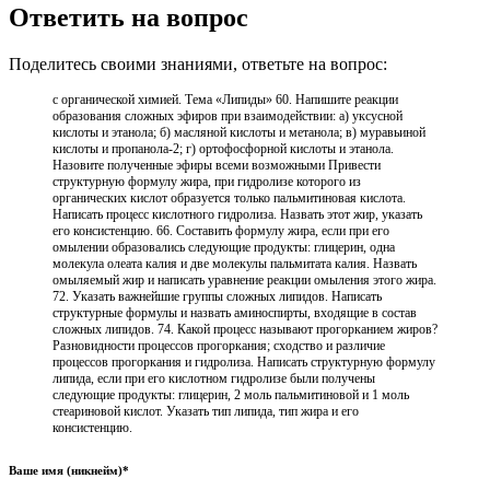
Ответить на вопрос
Поделитесь своими знаниями, ответьте на вопрос:
с органической химией. Тема «Липиды» 60. Напишите реакции
образования сложных эфиров при взаимодействии: а) уксусной
кислоты и этанола; б) масляной кислоты и метанола; в) муравьиной
кислоты и пропанола-2; г) ортофосфорной кислоты и этанола.
Назовите полученные эфиры всеми возможными Привести
структурную формулу жира, при гидролизе которого из
органических кислот образуется только пальмитиновая кислота.
Написать процесс кислотного гидролиза. Назвать этот жир, указать
его консистенцию. 66. Составить формулу жира, если при его
омылении образовались следующие продукты: глицерин, одна
молекула олеата калия и две молекулы пальмитата калия. Назвать
омыляемый жир и написать уравнение реакции омыления этого жира.
72. Указать важнейшие группы сложных липидов. Написать
структурные формулы и назвать аминоспирты, входящие в состав
сложных липидов. 74. Какой процесс называют прогорканием жиров?
Разновидности процессов прогоркания; сходство и различие
процессов прогоркания и гидролиза. Написать структурную формулу
липида, если при его кислотном гидролизе были получены
следующие продукты: глицерин, 2 моль пальмитиновой и 1 моль
стеариновой кислот. Указать тип липида, тип жира и его
консистенцию.
Ваше имя (никнейм)*