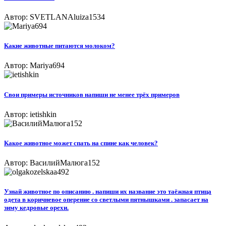
Автор: SVETLANAluiza1534
Какие животные питаются молоком?​
Автор: Mariya694
Свои примеры источников напиши не менее трёх примеров
Автор: ietishkin
Какое животное может спать на спине как человек?
Автор: ВасилийМалюга152
Узнай животное по описанию . напиши их название это таёжная птица
одета в коричневое оперение со светлыми пятнышками . запасает на
зиму кедровые орехи.