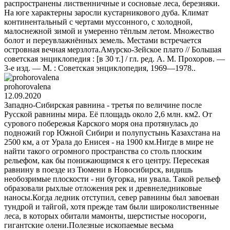
распространены лиственничные и сосновые леса, березняки.
На юге характерны заросли кустарникового дуба. Климат
континентальный с чертами муссонного, с холодной,
малоснежной зимой и умеренно тёплым летом. Множество
болот и переувлажнённых земель. Местами встречается
островная вечная мерзлота.Амурско-Зейское плато // Большая
советская энциклопедия : [в 30 т.] / гл. ред. А. М. Прохоров. —
3-е изд. — М. : Советская энциклопедия, 1969—1978..
prohorovalena
12.09.2020
Западно-Сибирская равнина - третья по величине после
Русской равнины мира. Её площадь около 2,6 млн. км2. От
сурового побережья Карского моря она протянулась до
подножий гор Южной Сибири и полупустынь Казахстана на
2500 км, а от Урала до Енисея - на 1900 км.Нигде в мире не
найти такого огромного пространства со столь плоским
рельефом, как бы понижающимся к его центру. Пересекая
равнину в поезде из Тюмени в Новосибирск, видишь
необозримые плоскости - ни бугорка, ни увала. Такой рельеф
образовали рыхлые отложения рек и древнеледниковые
наносы.Когда ледник отступил, север равнины был завоеван
тундрой и тайгой, хотя прежде там были широколиственные
леса, в которых обитали мамонты, шерстистые носороги,
гигантские олени.Полезные ископаемые весьма