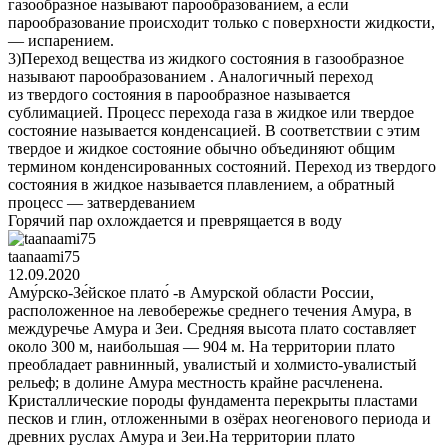
газообразное называют парообразованием, а если
парообразование происходит только с поверхности жидкости,
— испарением.
3)Переход вещества из жидкого состояния в газообразное
называют парообразованием . Аналогичный переход
из твердого состояния в парообразное называется
сублимацией. Процесс перехода газа в жидкое или твердое
состояние называется конденсацией. В соответствии с этим
твердое и жидкое состояние обычно объединяют общим
термином конденсированных состояний. Переход из твердого
состояния в жидкое называется плавлением, а обратный
процесс — затвердеванием
Горячий пар охлождается и преврящается в воду
taanaami75
12.09.2020
Аму́рско-Зе́йское плато́ -в Амурской области России,
расположенное на левобережье среднего течения Амура, в
междуречье Амура и Зеи. Средняя высота плато составляет
около 300 м, наибольшая — 904 м. На территории плато
преобладает равнинный, увалистый и холмисто-увалистый
рельеф; в долине Амура местность крайне расчленена.
Кристаллические породы фундамента перекрыты пластами
песков и глин, отложенными в озёрах неогенового периода и
древних руслах Амура и Зеи.На территории плато