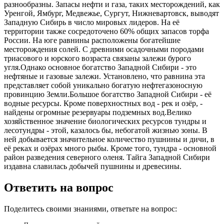
разнообразны. Запасы нефти и газа, таких месторождений, как
Уренгой, Ямбург, Медвежье, Сургут, Нижневартовск, выводят
Западную Сибирь в число мировых лидеров. На её
территории также сосредоточено 60% общих запасов торфа
России. На юге равнины расположены богатейшие
месторождения солей. С древними осадочными породами
триасового и юрского возраста связаны залежи бурого
угля.Однако основное богатство Западной Сибири - это
нефтяные и газовые залежи. Установлено, что равнина эта
представляет собой уникально богатую нефтегазоносную
провинцию Земли.Большое богатство Западной Сибири - её
водные ресурсы. Кроме поверхностных вод - рек и озёр, -
найдены огромные резервуары подземных вод.Велико
хозяйственное значение биологических ресурсов тундры и
лесотундры - этой, казалось бы, небогатой жизнью зоны. В
ней добывается значительное количество пушнины и дичи, в
её реках и озёрах много рыбы. Кроме того, тундра - основной
район разведения северного оленя. Тайга Западной Сибири
издавна славилась добычей пушнины и древесины.
Ответить на вопрос
Поделитесь своими знаниями, ответьте на вопрос: