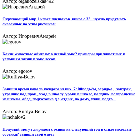
Автор: olgakozelskaa492
Окружающий мир 1 класс плешаков. книга с 33 . нужно придумать
сказочные по этим рисункам
Автор: ИгоревичАндрей
Какие животные обитают в лесной зоне? примеры при животных к
условиям жизни в зоне лесов.
Автор: egorov
Запиши время начала каждого из них. 7: 00подъём, зарядка, , завтрак,
утренние вод.проц., уход в школу, уроки в школе, полдник, возвращение
из школы, обед, подготовка д з, отдых, по дому, ужин, подго...
Автор: Rufilya-Belov
Подумай, могут ли рядом с осины на следующий год в стиле молодые
сосенки? запиши свой ответ