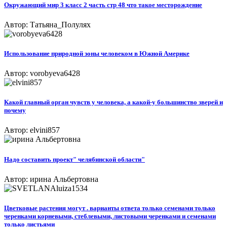
Окружающий мир 3 класс 2 часть стр 48 что такое месторождение
Автор: Татьяна_Полулях
Использование природной зоны человеком в Южной Америке​
Автор: vorobyeva6428
Какой главный орган чувств у человека, а какой-у большинство зверей и
почему
Автор: elvini857
Надо составить проект" челябинской области"
Автор: ирина Альбертовна
Цветковые растения могут . варианты ответа только семенами только
черенками корневыми, стеблевыми, листовыми черенками и семенами
только листьями