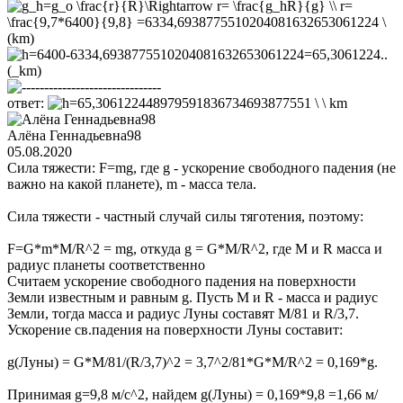
ответ:
Алёна Геннадьевна98
05.08.2020
Сила тяжести: F=mg, где g - ускорение свободного падения (не
важно на какой планете), m - масса тела.
Сила тяжести - частный случай силы тяготения, поэтому:
F=G*m*M/R^2 = mg, откуда g = G*M/R^2, где M и R масса и
радиус планеты соответственно
Считаем ускорение свободного падения на поверхности
Земли известным и равным g. Пусть M и R - масса и радиус
Земли, тогда масса и радиус Луны составят M/81 и R/3,7.
Ускорение св.падения на поверхности Луны составит:
g(Луны) = G*M/81/(R/3,7)^2 = 3,7^2/81*G*M/R^2 = 0,169*g.
Принимая g=9,8 м/с^2, найдем g(Луны) = 0,169*9,8 =1,66 м/