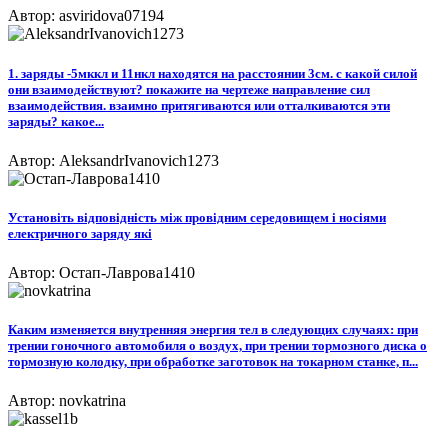
Автор: asviridova07194
1. заряды -5мккл и 11нкл находятся на расстоянии 3см. с какой силой
они взаимодействуют? покажите на чертеже направление сил
взаимодействия. взаимно притягиваются или отталкиваются эти
заряды? какое...
Автор: AleksandrIvanovich1273
Установіть відповідність між провідним середовищем і носіями
електричного заряду які
Автор: Остап-Лаврова1410
Каким изменяется внутренняя энергия тел в следующих случаях: при
трении гоночного автомобиля о воздух, при трении тормозного диска о
тормозную колодку, при обработке заготовок на токарном станке, п...
Автор: novkatrina