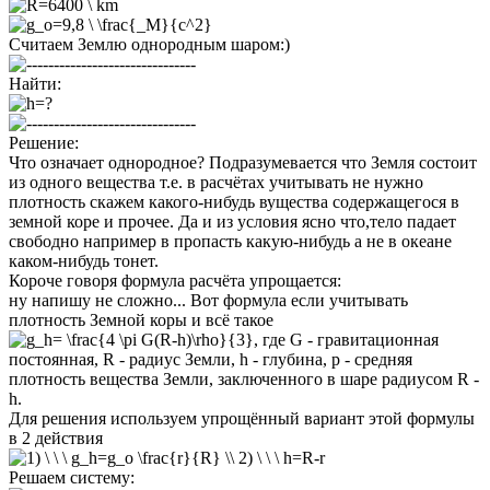
Считаем Землю однородным шаром:)
Найти:
Решение:
Что означает однородное? Подразумевается что Земля состоит
из одного вещества т.е. в расчётах учитывать не нужно
плотность скажем какого-нибудь вущества содержащегося в
земной коре и прочее. Да и из условия ясно что,тело падает
свободно например в пропасть какую-нибудь а не в океане
каком-нибудь тонет.
Короче говоря формула расчёта упрощается:
ну напишу не сложно... Вот формула если учитывать
плотность Земной коры и всё такое
, где G - гравитационная
постоянная, R - радиус Земли, h - глубина, p - средняя
плотность вещества Земли, заключенного в шаре радиусом R -
h.
Для решения используем упрощённый вариант этой формулы
в 2 действия
Решаем систему: