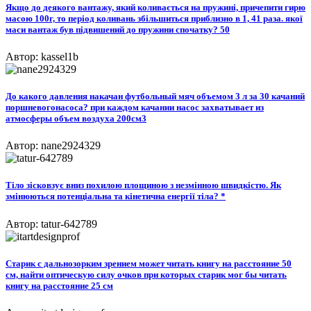
Якщо до деякого вантажу, який коливається на пружині, причепити гирю
масою 100г, то період коливань збільшиться приблизно в 1, 41 раза. якої
маси вантаж був підвишений до пружини спочатку? 50
Автор: kassel1b
До какого давления накачан футбольный мяч объемом 3 л за 30 качаний
поршневогонасоса? при каждом качании насос захватывает из
атмосферы объем воздуха 200см3
Автор: nane2924329
Тіло зісковзує вниз похилою площиною з незмінною швидкістю. Як
змінюються потенціальна та кінетична енергії тіла? *
Автор: tatur-642789
Старик с дальнозорким зрением может читать книгу на расстояние 50
см, найти оптическую силу очков при которых старик мог бы читать
книгу на расстояние 25 см