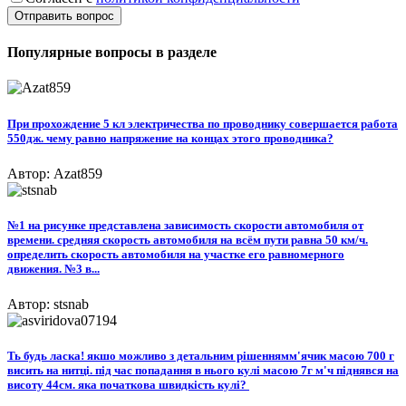
Отправить вопрос
Популярные вопросы в разделе
При прохождение 5 кл электричества по проводнику совершается работа
550дж. чему равно напряжение на концах этого проводника?
Автор: Azat859
№1 на рисунке представлена зависимость скорости автомобиля от
времени. средняя скорость автомобиля на всём пути равна 50 км/ч.
определить скорость автомобиля на участке его равномерного
движения. №3 в...
Автор: stsnab
Ть будь ласка! якшо можливо з детальним рішеннямм'ячик масою 700 г
висить на нитці. під час попадання в нього кулі масою 7г м'ч піднявся на
висоту 44см. яка початкова швидкість кулі? ​