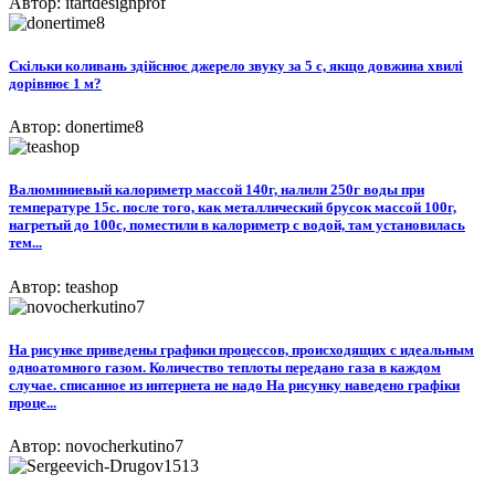
Автор: itartdesignprof
Скільки коливань здійснює джерело звуку за 5 с, якщо довжина хвилі
дорівнює 1 м?
Автор: donertime8
Валюминиевый калориметр массой 140г, налили 250г воды при
температуре 15с. после того, как металлический брусок массой 100г,
нагретый до 100с, поместили в калориметр с водой, там установилась
тем...
Автор: teashop
На рисунке приведены графики процессов, происходящих с идеальным
одноатомного газом. Количество теплоты передано газа в каждом
случае. списанное из интернета не надо На рисунку наведено графіки
проце...
Автор: novocherkutino7