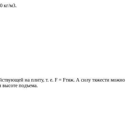
0 кг/м3.
ствующей на плиту, т. е. F = Fтяж. А силу тяжести можно
ен высоте подъема.