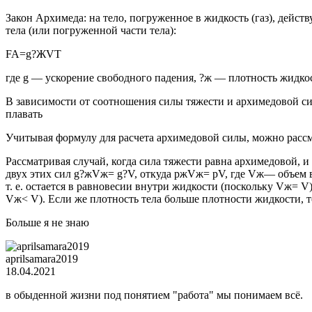
Закон Архимеда: на тело, погруженное в жидкость (газ), дейст
тела (или погруженной части тела):
FA=g?ЖVT
где g — ускорение свободного падения, ?ж — плотность жидко
В зависимости от соотношения силы тяжести и архимедовой силы
плавать
Учитывая формулу для расчета архимедовой силы, можно рассмо
Рассматривая случай, когда сила тяжести равна архимедовой, и
двух этих сил g?жVж= g?V, откуда ржVж= pV, где Vж— объем вы
т. е. остается в равновесии внутри жидкости (поскольку Vж= V
Vж< V). Если же плотность тела больше плотности жидкости, т
Больше я не знаю
aprilsamara2019
18.04.2021
в обыденной жизни под понятием "работа" мы понимаем всё.