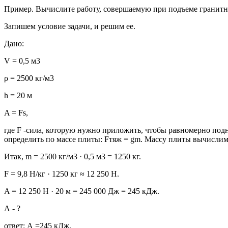
Пример. Вычислите работу, совершаемую при подъеме гранитно
Запишем условие задачи, и решим ее.
Дано:
V = 0,5 м3
ρ = 2500 кг/м3
h = 20 м
A = Fs,
где F -сила, которую нужно приложить, чтобы равномерно подни
определить по массе плиты: Fтяж = gm. Массу плиты вычислим, з
Итак, m = 2500 кг/м3 · 0,5 м3 = 1250 кг.
F = 9,8 Н/кг · 1250 кг ≈ 12 250 Н.
A = 12 250 Н · 20 м = 245 000 Дж = 245 кДж.
А - ?
ответ: А =245 кДж.