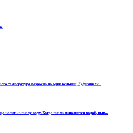
а.
его температура возросла на один кельвин; 2) физическ...
а налить в пиалу воду. Когда пиала наполнится водой, выв...