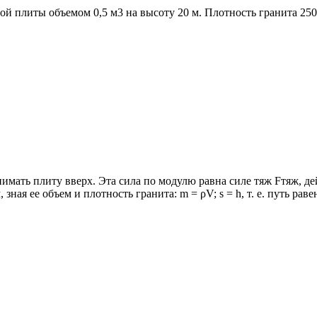
й плиты объемом 0,5 м3 на высоту 20 м. Плотность гранита 250
мать плиту вверх. Эта сила по модулю равна силе тяж Fтяж, дей
ная ее объем и плотность гранита: m = ρV; s = h, т. е. путь рав