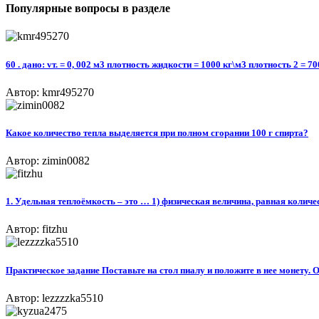
Популярные вопросы в разделе
60 . дано: vт. = 0, 002 м3 плотность жидкости = 1000 кг\м3 плотность 2 =
Автор: kmr495270
Какое количество тепла выделяется при полном сгорании 100 г спирта?
Автор: zimin0082
1. Удельная теплоёмкость – это … 1) физическая величина, равная количес
Автор: fitzhu
Практическое задание Поставьте на стол пиалу и положите в нее монету. 
Автор: lezzzzka5510