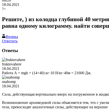
mlf26
18.04.2021
?>
Решите, ) из колодца глубиной 40 метро
равна одному килограмму. найти совер
Физика
Ответить
Ответы
fruktovahere
18.04.2021
Работа А = mgh = (14+40) кг·10 Н/кг·40м = 21600 Дж.
snabomp
18.04.2021
Сила, действующая вертикально вверх на погруженное в жидкос
Возникновение архимедовой силы объясняется тем, что с увел
тела, превосходят аналогичные силы, действующие на верхние