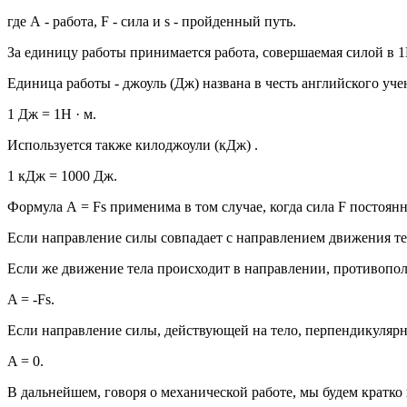
где А - работа, F - сила и s - пройденный путь.
За единицу работы принимается работа, совершаемая силой в 1Н
Единица работы - джоуль (Дж) названа в честь английского уче
1 Дж = 1Н · м.
Используется также килоджоули (кДж) .
1 кДж = 1000 Дж.
Формула А = Fs применима в том случае, когда сила F постоянн
Если направление силы совпадает с направлением движения те
Если же движение тела происходит в направлении, противопо
A = -Fs.
Если направление силы, действующей на тело, перпендикулярно
A = 0.
В дальнейшем, говоря о механической работе, мы будем кратко 