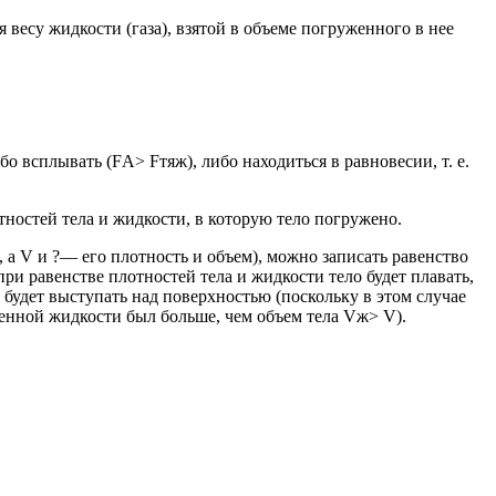
 весу жидкости (газа), взятой в объеме погруженного в нее
о всплывать (FА> Fтяж), либо находиться в равновесии, т. е.
ностей тела и жидкости, в которую тело погружено.
, а V и ?— его плотность и объем), можно записать равенство
и равенстве плотностей тела и жидкости тело будет плавать,
а будет выступать над поверхностью (поскольку в этом случае
ненной жидкости был больше, чем объем тела Vж> V).