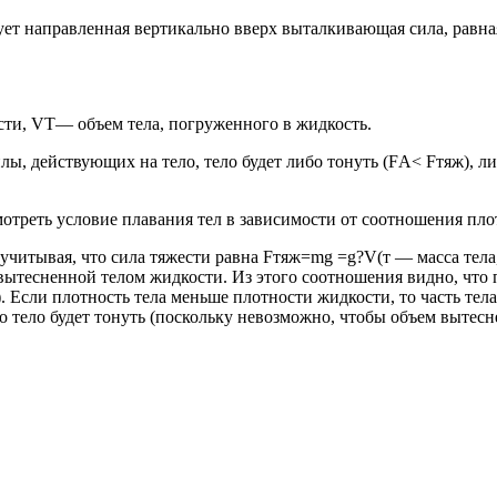
вует направленная вертикально вверх выталкивающая сила, равная
сти, VТ— объем тела, погруженного в жидкость.
, действующих на тело, тело будет либо тонуть (FА< Fтяж), либ
треть условие плавания тел в зависимости от соотношения плот
 учитывая, что сила тяжести равна Fтяж=mg =g?V(т — масса тела
тесненной телом жидкости. Из этого соотношения видно, что пр
). Если плотность тела меньше плотности жидкости, то часть тел
о тело будет тонуть (поскольку невозможно, чтобы объем вытес