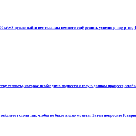
 7000кг\м3 нужно найти вес тела. мы немного ещё решить успели: p=mg p=mg-f
тву теплоты, которое необходимо подвести к телу в данном процессе, чтобы 
Отойдитеот стола так, чтобы не было видно монеты. Затем попроситеТоварищ