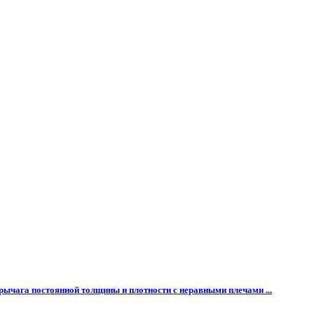
 рычага постоянной толщины и плотности с неравными плечами ...