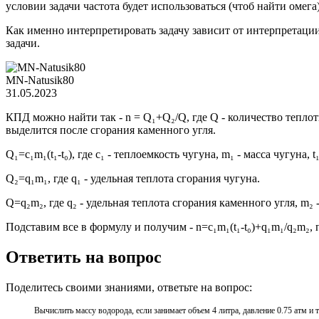
условии задачи частота будет использоваться (чтоб найти омег
Как именно интерпретировать задачу зависит от интерпретации
задачи.
MN-Natusik80
31.05.2023
КПД можно найти так - n = Q₁+Q₂/Q, где Q - количество теплот
выделится после сгорания каменного угля.
Q₁=c₁m₁(t₁-t₀), где c₁ - теплоемкость чугуна, m₁ - масса чугуна,
Q₂=q₁m₁, где q₁ - удельная теплота сгорания чугуна.
Q=q₂m₂, где q₂ - удельная теплота сгорания каменного угля, m₂ 
Подставим все в формулу и получим - n=c₁m₁(t₁-t₀)+q₁m₁/q₂m₂, 
Ответить на вопрос
Поделитесь своими знаниями, ответьте на вопрос:
Вычислить массу водорода, если занимает объем 4 литра, давление 0.75 атм и 