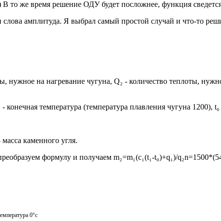
а) В то же время решение ОДУ будет посложнее, функция сведетс
 слова амплитуда. Я выбрал самый простой случай и что-то реши
ы, нужное на нагревание чугуна, Q₂ - количество теплоты, нужн
 t₁ - конечная температура (температура плавления чугуна 1200), t
- масса каменного угля.
преобразуем формулу и получаем m₂=m₁(c₁(t₁-t₀)+q₁)/q₂n=1500*(5
температура 0°с