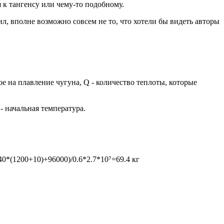
я к тангенсу или чему-то подобному.
л, вполне возможно совсем не то, что хотели бы видеть авторы
ое на плавление чугуна, Q - количество теплоты, которые
₀ - начальная температура.
40*(1200+10)+96000)/0.6*2.7*10⁷=69.4 кг