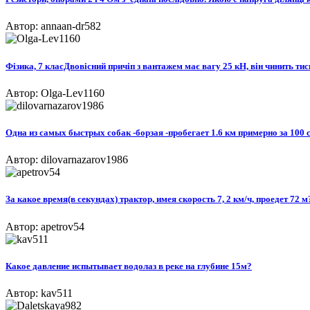
Автор: annaan-dr582
Фізика, 7 класДвовісний причіп з вантажем має вагу 25 кН, він чинить тис
Автор: Olga-Lev1160
Одна из самых быстрых собак -борзая -пробегает 1.6 км примерно за 100 с
Автор: dilovarnazarov1986
За какое время(в секундах) трактор, имея скорость 7, 2 км/ч, проедет 72 м
Автор: apetrov54
Какое давление испытывает водолаз в реке на глубине 15м?
Автор: kav511