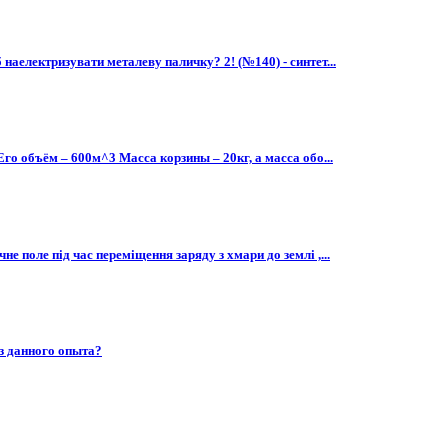
наелектризувати металеву паличку? 2! (№140) - синтет...
Его объём – 600м^3 Масса корзины – 20кг, а масса обо...
е поле під час переміщення заряду з хмари до землі ,...
из данного опыта?
​