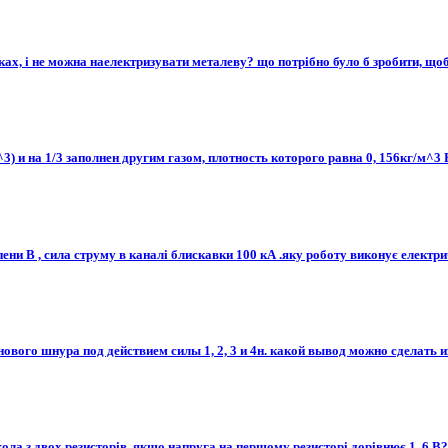
ках, і не можна наелектризувати металеву? що потрібно було б зробити, щоб 
3) и на 1/3 заполнен другим газом, плотность которого равна 0, 156кг/м^3 
ени В , сила струму в каналі блискавки 100 кА .яку роботу виконує електричн
вого шнура под действием силы 1, 2, 3 и 4н. какой вывод можно сделать 
ола з двох резисторів, якщо напруга на першому резисторі дорівнює 1, 6 В? 