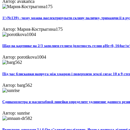
Автор: avakarica
1! (№139) - чому можна наелектризувати скляну паличку, тримаючи її в ру
Автор: Мария-Кострыгина175
Шар на картинке на 2/3 заполнен гелием (плотность гелия ρHe=0, 164кг/м^
Автор: porotikova1004
Під час блискавки напруга між хмарою і поверхнею землі сягає 10 в 9 степ
Автор: barg562
Сдинамометра и масштабной линейки определите удлинение данного резино
Автор: sunrise
Резистори, опорами 2 і 4 Ом з"єднані послідовно. Якою є напруга ділянці к