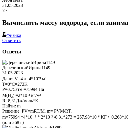
Леонтьева
31.05.2023
?>
Вычислить массу водорода, если занимае
Физика
Ответить
Ответы
ДеречинскийИрина1149
31.05.2023
Дано: V=4 л=4*10⁻³ м³
T=0°C=273K
P=0,75атм =75994 Па
M(H₂) =2*10⁻³ кг/м³
R=8,31Дж/моль*К
Найти: m
Решение. PV=mRT/M, m= PVM/RT,
m=75994 *4*10⁻ ³ * 2*10⁻³ /8,31*273 = 267,98*10⁻⁶ КГ ≈ 0,268*10
(или 268 г)