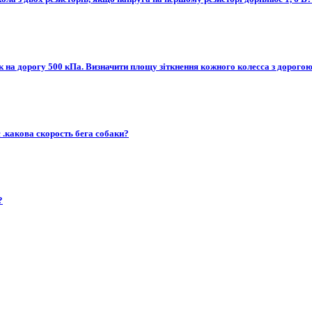
к на дорогу 500 кПа. Визначити площу зіткнення кожного колесса з дорогою.
 .какова скорость бега собаки?
?