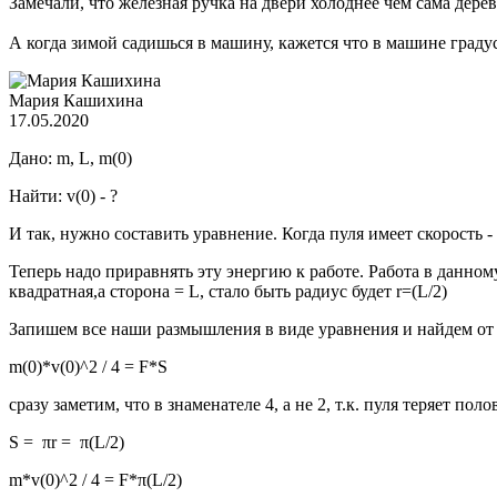
Замечали, что железная ручка на двери холоднее чем сама дере
А когда зимой садишься в машину, кажется что в машине градусо
Мария Кашихина
17.05.2020
Дано: m, L, m(0)
Найти: v(0) - ?
И так, нужно составить уравнение. Когда пуля имеет скорость 
Теперь надо приравнять эту энергию к работе. Работа в данному
квадратная,а сторона = L, стало быть радиус будет r=(L/2)
Запишем все наши размышления в виде уравнения и найдем от 
m(0)*v(0)^2 / 4 = F*S
сразу заметим, что в знаменателе 4, а не 2, т.к. пуля теряет пол
S = πr = π(L/2)
m*v(0)^2 / 4 = F*π(L/2)