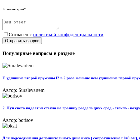
Комментарий*
Согласен с
политикой конфиденциальности
Отправить вопрос
Популярные вопросы в разделе
F. удлинние второй пружины l2 в 2 раза меньше чем удлинение первой пру
Автор: Suralevartem
2. Луч света падает из стекла на границу раздела двух сред «стекло - возд
Автор: borisov
Для подсоединения дополнительного динамика ( сопротивление r1=8 ом), н