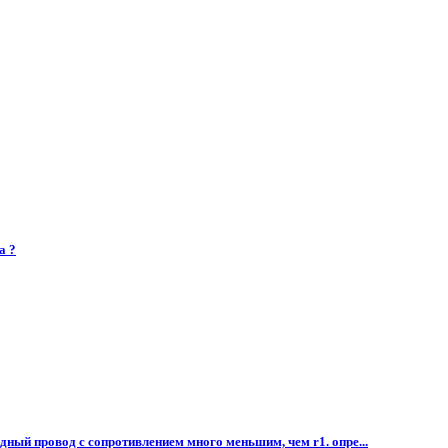
а ?
дный провод с сопротивлением много меньшим, чем r1. опре...