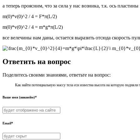
а теперь проясним, что за сила у нас возника, т.к. ось плас
m(0)*v(0)^2 / 4 = F*π(L/2)
m(0)*v(0)^2 / 4 = m*g*π(L/2)
все велечины нам даны, остается выразить отсюда скорость пул
Ответить на вопрос
Поделитесь своими знаниями, ответьте на вопрос:
Как найти потенциальную массу тела еси известна высота на которую подняли т
Ваше имя (никнейм)*
Email*