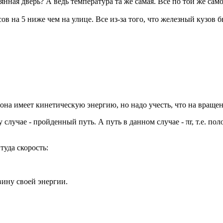
вянная дверь? А ведь температура та же самая. Все по той же са
в на 5 ниже чем на улице. Все из-за того, что железный кузов б
- она имеет кинетическую энергию, но надо учесть, что на враще
 случае - пройденный путь. А путь в данном случае - πr, т.е. п
туда скорость:
овину своей энергии.