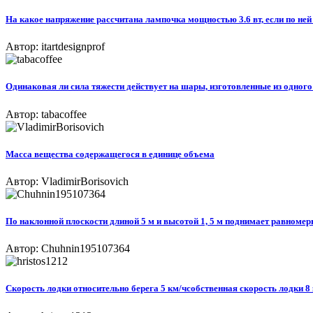
На какое напряжение рассчитана лампочка мощностью 3.6 вт, если по ней 
Автор: itartdesignprof
Одинаковая ли сила тяжести действует на шары, изготовленные из одного 
Автор: tabacoffee
Масса вещества содержащегося в единице объема
Автор: VladimirBorisovich
По наклонной плоскости длиной 5 м и высотой 1, 5 м поднимает равномерн
Автор: Chuhnin195107364
Скорость лодки относительно берега 5 км/чсобственная скорость лодки 8 