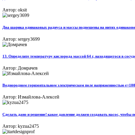
Автор: oksit
Два шарика одинаковых радиуса и массы подвешены на нитях одинаковой д
Автор: sergey3699
13. Определите температуру кислорода массой 64 г, находящегося в сосуд
Автор: Домрачев
Воднородном горизонтальном электрическом поле напряженностью е=100в/
Автор: Измайлова-Алексей
Сделать дано и решение! какое давление должен создавать насос, чтобы п
Автор: kyzua2475