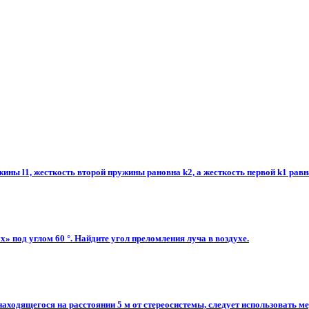
жины l1, жесткость второй пружины рановна k2, а жесткость первой k1 равн
ух» под углом 60 °. Найдите угол преломления луча в воздухе.
аходящегося на расстоянии 5 м от стереосистемы, следует использовать ме