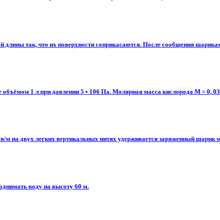
лины так, что их поверхности соприкасаются. После сообщения шарикам за
е объёмом 1 л при давлении 5 • 106 Па. Молярная масса кислорода М = 0, 0
м на двух легких вертикальных нитях удерживается заряженный шарик масс
однимать воду на высоту 60 м.