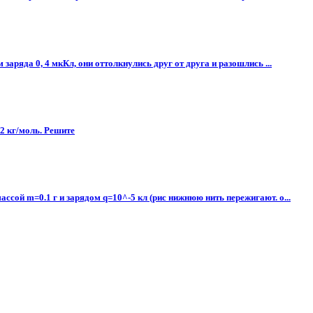
ряда 0, 4 мкКл, они оттолкнулись друг от друга и разошлись ...
32 кг/моль. Решите
ой m=0.1 г и зарядом q=10^-5 кл (рис нижнюю нить пережигают. о...