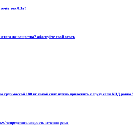
течёт ток 0.3а?
и того же вещества? обоснуйте свой ответ.
о груз массой 180 кг какой силy нужно приложить к грузу если КПД равно !
км/чопределить скорость течения реки ​