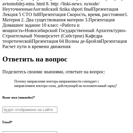
avtomobilej-mira. html 8. http: //liski-news. ru/node/
НеуточненныеАнглийский fizika shpori finalПрезентация
Лекция 5 СТО fullПрезентация Скорость, время, расстояние1.
Материя 2. Два существования материи 3.Презентация
Домашнее задание 10 класс «Работа и
мощность»Новосибирский Государственный Архитектурно-
Строительный Университет (Сибстрин) Кафедра
теоретическойПрезентация 04 Волны де-БройляПрезентация
Расчет пути и времени движения
Ответить на вопрос
Поделитесь своими знаниями, ответьте на вопрос:
Почему направление вектора напряженности совпадает с
направлением вектора силы, действующей на положительный заряд?
Ваше имя (никнейм)*
Email*