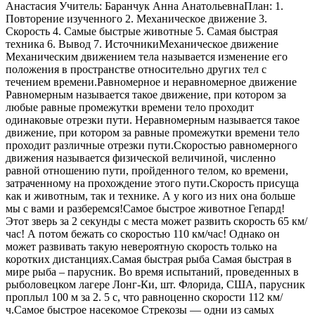
Анастасия Учитель: Баранчук Анна АнатольевнаПлан: 1.
Повторение изученного 2. Механическое движение 3.
Скорость 4. Самые быстрые животные 5. Самая быстрая
техника 6. Вывод 7. ИсточникиМеханическое движение
Механическим движением тела называется изменение его
положения в пространстве относительно других тел с
течением времени.Равномерное и неравномерное движение
Равномерным называется такое движение, при котором за
любые равные промежутки времени тело проходит
одинаковые отрезки пути. Неравномерным называется такое
движение, при котором за равные промежутки времени тело
проходит различные отрезки пути.Скоростью равномерного
движения называется физической величиной, численно
равной отношению пути, пройденного телом, ко времени,
затраченному на прохождение этого пути.Скорость присуща
как и животным, так и технике. А у кого из них она больше
мы с вами и разберемся!Самое быстрое животное Гепард!
Этот зверь за 2 секунды с места может развить скорость 65 км/
час! А потом бежать со скоростью 110 км/час! Однако он
может развивать такую невероятную скорость только на
коротких дистанциях.Самая быстрая рыба Самая быстрая в
мире рыба – парусник. Во время испытаний, проведенных в
рыболовецком лагере Лонг-Ки, шт. Флорида, США, парусник
проплыл 100 м за 2. 5 с, что равноценно скорости 112 км/
ч.Самое быстрое насекомое Стрекозы — одни из самых