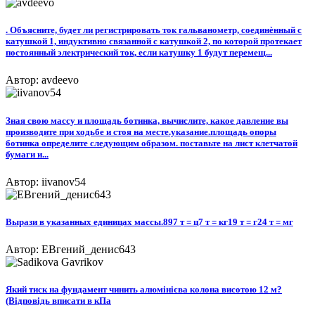
. Объясните, будет ли регистрировать ток гальванометр, соединѐнный с
катушкой 1, индуктивно связанной с катушкой 2, по которой протекает
постоянный электрический ток, если катушку 1 будут перемещ...
Автор: avdeevo
Зная свою массу и площадь ботинка, вычислите, какое давление вы
производите при ходьбе и стоя на месте.указание.площадь опоры
ботинка определите следующим образом. поставьте на лист клетчатой
бумаги и...
Автор: iivanov54
Вырази в указанных единицах массы.897 т = ц7 т = кг19 т = г24 т = мг
Автор: ЕВгений_денис643
Який тиск на фундамент чинить алюмінієва колона висотою 12 м?
(Відповідь вписати в кПа