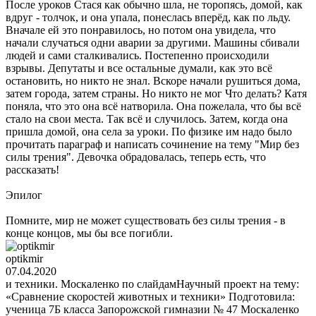
После уроков Стася как обычно шла, не торопясь, домой, как
вдруг - толчок, и она упала, понеслась вперёд, как по льду.
Вначале ей это понравилось, но потом она увидела, что
начали случаться одни аварии за другими. Машины сбивали
людей и сами сталкивались. Постепенно происходили
взрывы. Депутаты и все остальные думали, как это всё
остановить, но никто не знал. Вскоре начали рушиться дома,
затем города, затем страны. Но никто не мог Что делать? Катя
поняла, что это она всё натворила. Она пожелала, что бы всё
стало на свои места. Так всё и случилось. Затем, когда она
пришла домой, она села за уроки. По физике им надо было
прочитать параграф и написать сочинение на тему "Мир без
силы трения". Девочка обрадовалась, теперь есть, что
рассказать!
Эпилог
Помните, мир не может существовать без силы трения - в
конце концов, мы бы все погибли.
optikmir
07.04.2020
и техники. Москаленко по слайдамНаучный проект на тему:
«Сравнение скоростей животных и техники» Подготовила:
ученица 7Б класса Запорожской гимназии № 47 Москаленко