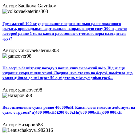
Автор: Sadikova Gavrikov
Груз массой 100 кг удерживают с горизонтально расположенного
рычага, прикладывая вертикально направленную силу 500 н , плечо
которой равно 1 м. на каком расстояние от тоски опоры находиться
груз?
Автор: volkovaekaterina303
На озері в безвітряну погоду з човна кинули важкий якір. Від місця
кидання якоря пішли хвилі. Людина, яка стояла на березі, помітила, що
хвиля дійшла до неї через 50 с, відстань між сусідніми греб...
Автор: gameover98
Водоизмещение судна равно 400000кН. Какая сила тяжести действует на
судно с грузом? а)400 000кНб)200 000кНв)800 000кНг)600 000кН​
Автор: Назаров588