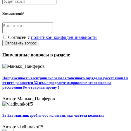
Комментарий*
Согласен с
политикой конфиденциальности
Отправить вопрос
Популярные вопросы в разделе
Напряженность электрического поля точечного заряда на расстоянии 1м
от него равняется 32 в/м. определите напряжение этого поля на
расстоянии 8м от заряда прошу !
Автор: Манько_Панферов
За 5хв маятник зробив 660 коливань яка частота коливань ​
Автор: vladburakoff5