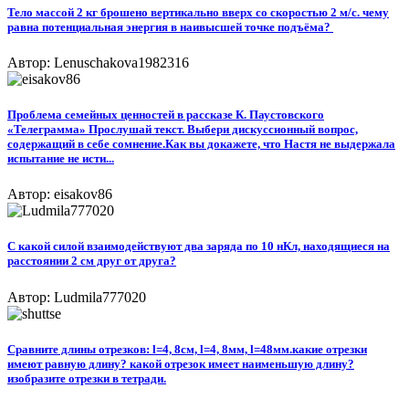
Тело массой 2 кг брошено вертикально вверх со скоростью 2 м/с. чему
равна потенциальная энергия в наивысшей точке подъёма? ​
Автор: Lenuschakova1982316
Проблема семейных ценностей в рассказе К. Паустовского
«Телеграмма» Прослушай текст. Выбери дискуссионный вопрос,
содержащий в себе сомнение.Как вы докажете, что Настя не выдержала
испытание не исти...
Автор: eisakov86
С какой силой взаимодействуют два заряда по 10 нКл, находящиеся на
расстоянии 2 см друг от друга?
Автор: Ludmila777020
Сравните длины отрезков: l=4, 8см, l=4, 8мм, l=48мм.какие отрезки
имеют равную длину? какой отрезок имеет наименьшую длину?
изобразите отрезки в тетради.