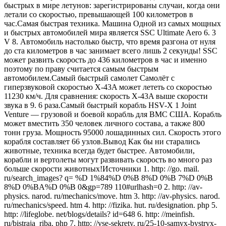
быстрых в мире летунов: зарегистрированы случаи, когда они
летали со скоростью, превышающей 100 километров в
час.Самая быстрая техника. Машина Одной из самых мощных
и быстрых автомобилей мира является SSC Ultimate Aero 6. 3
V 8. Автомобиль настолько быстр, что время разгона от нуля
до ста километров в час занимает всего лишь 2 секунды! SSC
может развить скорость до 436 километров в час и именно
поэтому по праву считается самым быстрым
автомобилем.Самый быстрый самолет Самолёт с
гиперзвуковой скоростью X-43A может лететь со скоростью
11230 км/ч. Для сравнения: скорость X-43A выше скорости
звука в 9. 6 раза.Самый быстрый корабль HSV-X 1 Joint
Venture — грузовой и боевой корабль для ВМС США. Корабль
может вместить 350 человек личного состава, а также 800
тонн груза. Мощность 95000 лошадинных сил. Скорость этого
корабля составляет 66 узлов.Вывод Как бы ни старались
животные, техника всегда будет быстрее. Автомобили,
корабли и вертолеты могут развивать скорость во много раз
больше скорости животных!Источники 1. http: //go. mail.
ru/search_images? q= %D 1%84%D 0%B 8%D 0%B 7%D 0%B
8%D 0%BA%D 0%B 0&gp=789 110#urlhash=0 2. http: //av-
physics. narod. ru/mechanics/move. htm 3. http: //av-physics. narod.
ru/mechanics/speed. htm 4. http: //fizika. hut. ru/designation. php 5.
http: //lifeglobe. net/blogs/details? id=648 6. http: //meinfish.
ru/bistraja_riba. php 7. http: //vse-sekrety. ru/25-10-samyx-bystryx-