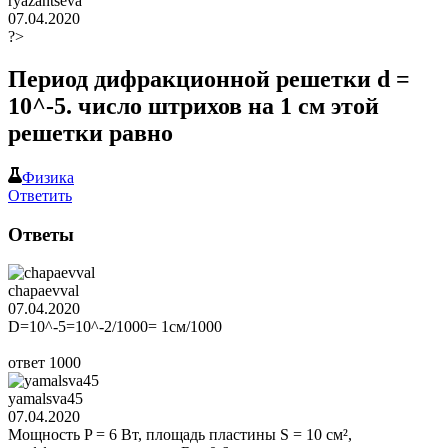
ryazantseva
07.04.2020
?>
Период дифракционной решетки d =
10^-5. число штрихов на 1 см этой
решетки равно
Физика
Ответить
Ответы
chapaevval
07.04.2020
D=10^-5=10^-2/1000= 1cм/1000
ответ 1000
yamalsva45
07.04.2020
Мощность P = 6 Вт, площадь пластины S = 10 см²,