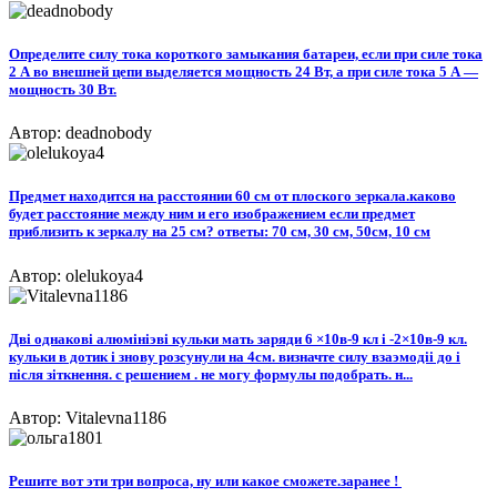
Определите силу тока короткого замыкания батареи, если при силе тока
2 А во внешней цепи выделяется мощность 24 Вт, а при силе тока 5 А —
мощность 30 Вт.​
Автор: deadnobody
Предмет находится на расстоянии 60 см от плоского зеркала.каково
будет расстояние между ним и его изображением если предмет
приблизить к зеркалу на 25 см? ответы: 70 см, 30 см, 50см, 10 см
Автор: olelukoya4
Двi однаковi алюмiнiэвi кульки мать заряди 6 ×10в-9 кл i -2×10в-9 кл.
кульки в дотик i знову розсунули на 4см. визначте силу взаэмодii до i
пiсля зiткнення. с решением . не могу формулы подобрать. н...
Автор: Vitalevna1186
Решите вот эти три вопроса, ну или какое сможете.заранее ! ​