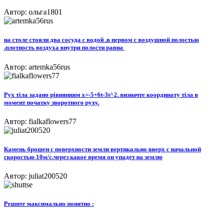
Автор: ольга1801
на столе стояли два сосуда с водой .в первом с воздушной полостью
.плотность воздуха внутри полости равна ​
Автор: artemka56rus
Рух тіла задано рівнянням x=-5+6t-3t^2. визначте координату тіла в
момент початку зворотного руху.
Автор: fialkaflowers77
Камень брошен с поверхности земли вертикально вверх с начальной
скоростью 10м/с.через какое время он упадет на землю
Автор: juliat200520
Решите максимально понятно :