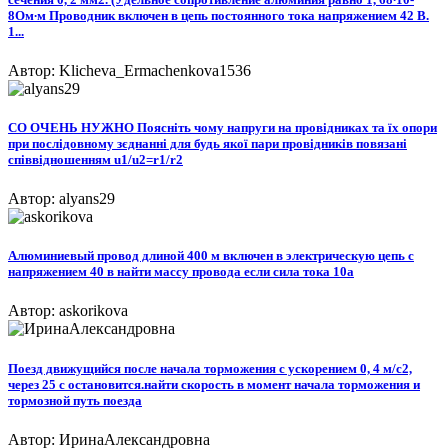
8Ом∙м Проводник включен в цепь постоянного тока напряжением 42 В.
1...
Автор: Klicheva_Ermachenkova1536
СО ОЧЕНЬ НУЖНО Поясніть чому напруги на провідниках та їх опори
при послідовному зєднанні для будь якої пари провідників повязані
співвідношенням u1/u2=r1/r2
Автор: alyans29
Алюминиевый провод длиной 400 м включен в электрическую цепь с
напряжением 40 в найти массу провода если сила тока 10а
Автор: askorikova
Поезд движущийся после начала торможения с ускорением 0, 4 м/с2,
через 25 с остановится.найти скорость в момент начала торможения и
тормозной путь поезда
Автор: ИринаАлександровна