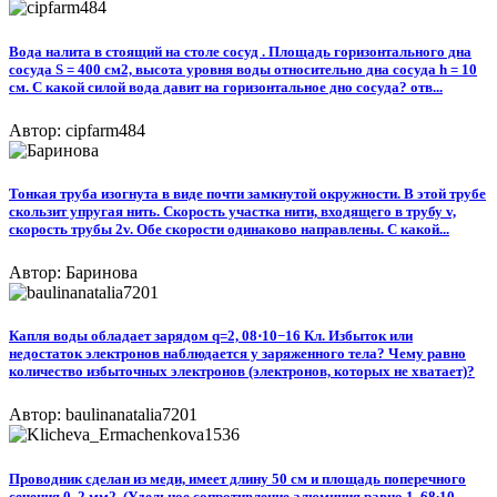
Вода налита в стоящий на столе сосуд . Площадь горизонтального дна
сосуда S = 400 см2, высота уровня воды относительно дна сосуда h = 10
см. С какой силой вода давит на горизонтальное дно сосуда? отв...
Автор: cipfarm484
Тонкая труба изогнута в виде почти замкнутой окружности. В этой трубе
скользит упругая нить. Скорость участка нити, входящего в трубу v,
скорость трубы 2v. Обе скорости одинаково направлены. С какой...
Автор: Баринова
Капля воды обладает зарядом q=2, 08⋅10−16 Кл. Избыток или
недостаток электронов наблюдается у заряженного тела? Чему равно
количество избыточных электронов (электронов, которых не хватает)?
Автор: baulinanatalia7201
Проводник сделан из меди, имеет длину 50 см и площадь поперечного
сечения 0, 2 мм2. (Удельное сопротивление алюминия равно 1, 68∙10-