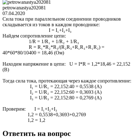
petrowanastya202081
07.04.2020
Сила тока при параллельном соединении проводников
складывается из токов в каждом проводнике:
I = I₁+I₂+I₃
Найдем сопротивление цепи:
1/R = 1/R₁ + 1/R₂ + 1/R₃
R = R₁*R₂*R₃/(R₂R₃+R₁R₃+R₁R₂) =
40*60*80/10400 = 18,46 (Ом)
Находим напряжение в цепи: U = I*R = 1,2*18,46 = 22,152
(В)
Тогда сила тока, протекающая через каждое сопротивление:
I₁ = U/R₁ = 22,152:40 = 0,5538 (A)
I₂ = U/R₂ = 22,152:60 = 0,3693 (A)
I₃ = U/R₃ = 22,152:80 = 0,2769 (A)
Проверим: I = I₁+I₂+I₃
1,2 = 0,5538+0,3693+0,2769
1,2 = 1,2
Ответить на вопрос