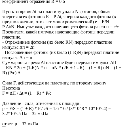
коэффициент отражения R = 0.6
Пусть за время Δt на пластину упали N фотонов, общая
энергия всех фотонов E = P Δt, энергия каждого фотона (в
предположении, что свет монохроматический) e = E/N =
P Δt/N. Импульс каждого налетающего фотона равен п = e/c.
Посчитаем, какой импульс налетающие фотоны передали
пластине.
- Отражённые фотоны (их было RN) передают пластине
импульс Δп = 2п
- Поглощённые фотоны (их было (1-R)N) передают платине
импульс Δп = п
Суммарно за время Δt пластине будет передан импульс ΔП
= RN * 2п + (1-R)N * п = пN * (2R + 1 - R) = (1 + R) пN = (1 +
R) (P/c) Δt
Сила F, действующая на пластину, по второму закону
Ньютона
F = ΔП / Δt = (1 + R) * P/c
Давление - сила, отнесённая к площади:
p = F/S = (1 + R) * P / cS = 1.6 * 6 / (3*10^8 * 10*10^-4) =
3.2*10^-5 Па = 32 мкПа
ответ. p = 32 мкПа