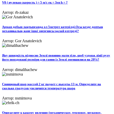
V0 ( нулевая скорость ) = 5 м/с ек = 3еп h = ?
Автор: rb-zakaz
Арман добын лақтырғанда ол 5метрге көтерілді.Осы кезде доптың
механикалық және ішкі энергиясы қалай өзгереді?​
Автор: Gor Anatolevich
Яку швидкість відносно Землі повинно мати тіло, щоб уздовж лінії руху
його повздовжні розміри для гання із Землі зменшилися на 20℅?
Автор: dimalihachew
Свинцовый шар массой 2 кг падает с высоты 13 м. Определите на
сколько градусов увеличится температура шара
Автор: nsmirnova
Определите к какому явлению (механическое, тепловое, звуковое,