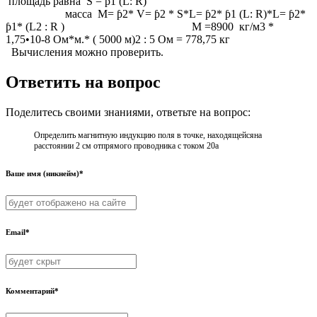
площадь равна S = ƥ1 (L: R)
масса M= ƥ2* V= ƥ2 * S*L= ƥ2* ƥ1 (L: R)*L= ƥ2*
ƥ1* (L2 : R ) М =8900 кг/м3 *
1,75•10-8 Ом*м.* ( 5000 м)2 : 5 Ом = 778,75 кг
Вычисления можно проверить.
Ответить на вопрос
Поделитесь своими знаниями, ответьте на вопрос:
Определить магнитную индукцию поля в точке, находящейсяна
расстоянии 2 см отпрямого проводника с током 20а
Ваше имя (никнейм)*
Email*
Комментарий*