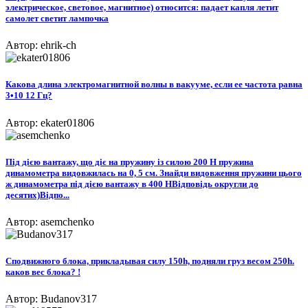
электрическое, световое, магнитное) относится: падает капля летит
самолет светит лампочка
Автор: ehrik-ch
Какова длина электромагнитной волны в вакууме, если ее частота равна
3•10 12 Гц?
Автор: ekater01806
Під дією вантажу, що діє на пружину із силою 200 Н пружина
динамометра видовжилась на 0, 5 см. Знайди видовження пружини цього
ж динамометра під дією вантажу в 400 НВідповідь округли до
десятих)Відпо...
Автор: asemchenko
Сподвижного блока, прикладывая силу 150h, подняли груз весом 250h.
каков вес блока? !
Автор: Budanov317