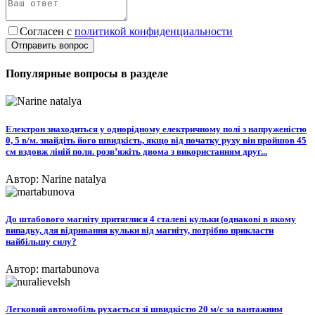
Согласен с
политикой конфиденциальности
Отправить вопрос
Популярные вопросы в разделе
Електрон знаходиться у однорідному електричному полі з напруженістю
0, 5 в/м. знайдіть його швидкість, якщо від початку руху він пройшов 45
см вздовж ліній поля. розв’яжіть двома з використанням друг...
Автор: Narine natalya
До штабового магніту притяглися 4 сталеві кульки (однакові в якому
випадку, для відривання кульки від магніту, потрібно прикласти
найбільшу силу?
Автор: martabunova
Легковий автомобіль рухається зі швидкістю 20 м/c за вантажним