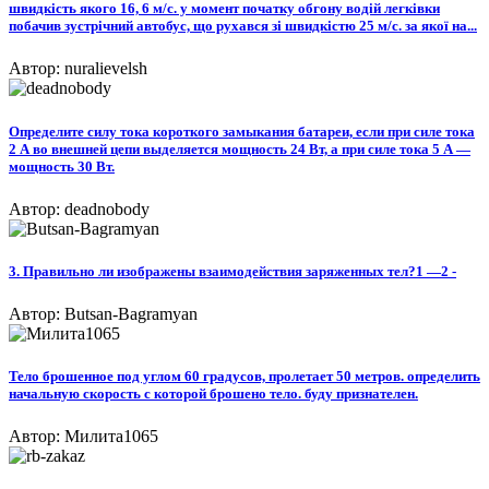
швидкість якого 16, 6 м/c. у момент початку обгону водій легківки
побачив зустрічний автобус, що рухався зі швидкістю 25 м/с. за якої на...
Автор: nuralievelsh
Определите силу тока короткого замыкания батареи, если при силе тока
2 А во внешней цепи выделяется мощность 24 Вт, а при силе тока 5 А —
мощность 30 Вт.​
Автор: deadnobody
3. Правильно ли изображены взаимодействия заряженных тел?1 —2 -​
Автор: Butsan-Bagramyan
Тело брошенное под углом 60 градусов, пролетает 50 метров. определить
начальную скорость с которой брошено тело. буду признателен.
Автор: Милита1065