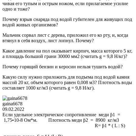
чивая его тупым и острым ножом, если прилагаемое усилие
одно и тоже?
Почему взрыв снаряда под водой губителен для живущих под
водой живых организмов?
Мальчик сорвал лист с дерева, приложил его ко рту, и, когда
втянул в себя воздух, лист лопнул. Почему?
Какое давление на пол оказывает кирпич, масса которого 5 кг,
а площадь большой грани 30000 мм2 (считать g = 9,8 Н/кг)?
Почему горящий бензин и керосин нельзя тушить водой?
Какую силу нужно приложить для подъема под водой камня
массой 20 кг, объем которого равен 0,008 м3? Плотность воды
со­ставляет 1000 кг/м3 (считать g = 9,8 Н/кг).
gaina6678
09.02.2022
Если удельное электрическое сопротивление меди ƥ1 =
1,75•10-8 Ом*м. Плотность меди ƥ2 = 8900 кг/м3
R= ƥ1 * ( L : S)