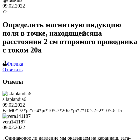
tgeraskina
09.02.2022
?>
Определить магнитную индукцию
поля в точке, находящейсяна
расстоянии 2 см отпрямого проводника
с током 20а
Физика
Ответить
Ответы
s-laplandia6
09.02.2022
B=M0*I/2*pi*r=4*pi*10^-7*20/2*pi*2*10^-2=2*10^-6 Тл
vera141187
09.02.2022
. Одинаковое ли давление мы оказываем на карандаш, зата­