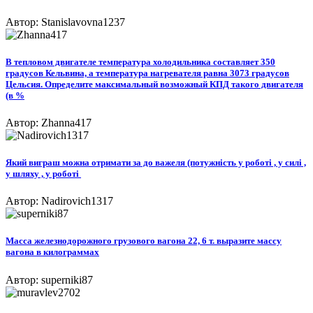
Автор: Stanislavovna1237
В тепловом двигателе температура холодильника составляет 350
градусов Кельвина, а температура нагревателя равна 3073 градусов
Цельсия. Определите максимальный возможный КПД такого двигателя
(в %
Автор: Zhanna417
Який виграш можна отримати за до важеля (потужність у роботі , у силі ,
у шляху , у роботі ​
Автор: Nadirovich1317
Масса железнодорожного грузового вагона 22, 6 т. выразите массу
вагона в килограммах
Автор: superniki87