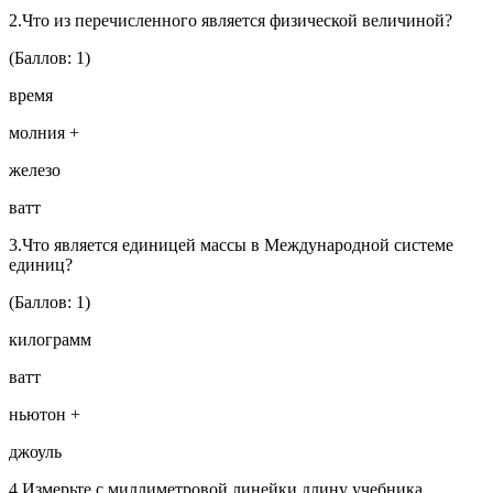
2.Что из перечисленного является физической величиной?
(Баллов: 1)
время
молния +
железо
ватт
3.Что является единицей массы в Международной системе
единиц?
(Баллов: 1)
килограмм
ватт
ньютон +
джоуль
4.Измерьте с миллиметровой линейки длину учебника