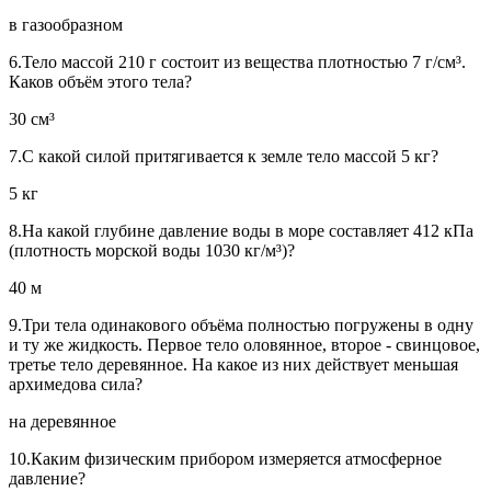
в газообразном
6.Тело массой 210 г состоит из вещества плотностью 7 г/см³.
Каков объём этого тела?
30 см³
7.С какой силой притягивается к земле тело массой 5 кг?
5 кг
8.На какой глубине давление воды в море составляет 412 кПа
(плотность морской воды 1030 кг/м³)?
40 м
9.Три тела одинакового объёма полностью погружены в одну
и ту же жидкость. Первое тело оловянное, второе - свинцовое,
третье тело деревянное. На какое из них действует меньшая
архимедова сила?
на деревянное
10.Каким физическим прибором измеряется атмосферное
давление?