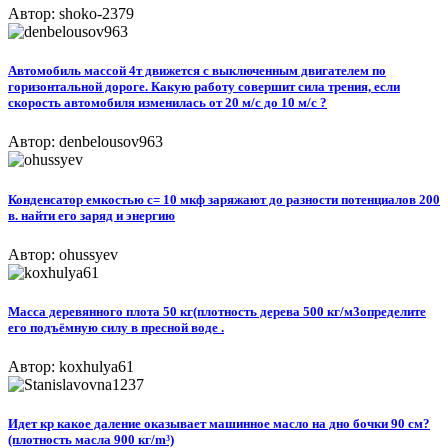
Автор: shoko-2379
Автомобиль массой 4т движется с выключенным двигателем по
горизонтальной дороге. Какую работу совершит сила трения, если
скорость автомобиля изменилась от 20 м/с до 10 м/с ?
Автор: denbelousov963
Конденсатор емкостью с= 10 мкф заряжают до разности потенциалов 200
в. найти его заряд и энергию
Автор: ohussyev
Масса деревянного плота 50 кг(плотность дерева 500 кг/м3определите
его подъёмную силу в пресной воде .
Автор: koxhulya61
Идет кр какое даление оказывает машинное масло на дно бочки 90 см?
(плотность масла 900 кг/m³)