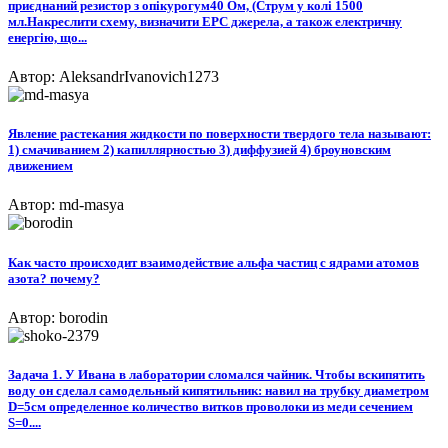
приєднаний резистор з опікурогум40 Ом, (Струм у колі 1500
мл.Накреслити схему, визначити EPC джерела, а також електричну
енергію, що...
Автор: AleksandrIvanovich1273
Явление растекания жидкости по поверхности твердого тела называют:
1) смачиванием 2) капиллярностью 3) диффузией 4) броуновским
движением
Автор: md-masya
Как часто происходит взаимодействие альфа частиц с ядрами атомов
азота? почему?
Автор: borodin
Задача 1. У Ивана в лаборатории сломался чайник. Чтобы вскипятить
воду он сделал самодельный кипятильник: навил на трубку диаметром
D=5см определенное количество витков проволоки из меди сечением
S=0....