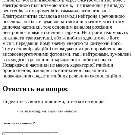
електронною підсистемою атомів, і ця взаємодія у випадку
рентгенівських променів та гамма-квантів незначна.
Електромагнітна складова взаємодії нейтрона з речовиною
невелика, оскільки зумовлена тільки незначним магнітним
диполем частинки, тож основним каналом розсіяння
нейтронів є прямі зіткнення з ядрами. Нейтрони теж можуть
викликати трансмутації, або ж вибити ядро атома з його
місця, передавши йому значну енергію та іонізуючи його.
Тому основнірадіаційні пошкодження при опроміненні як
високоенергетичними фотонами, так і нейтронами, зумовлені
взаємодією з речовиною зарядженого вибитого ядра.
Незаряджені частинки не мають характерної глибини
проникнення, ймовірність виникненнярадіаціного
пошкодження спадає в глибину речовини експоненційно.
Ответить на вопрос
Поделитесь своими знаниями, ответьте на вопрос:
F=ma+m(мю)mg, как выразить (найти) a?
Ваше имя (никнейм)*