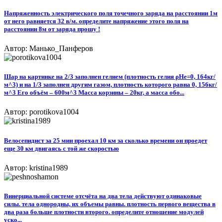
Напряженность электрического поля точечного заряда на расстоянии 1м
от него равняется 32 в/м. определите напряжение этого поля на
расстоянии 8м от заряда прошу !
Автор: Манько_Панферов
Шар на картинке на 2/3 заполнен гелием (плотность гелия ρHe=0, 164кг/
м^3) и на 1/3 заполнен другим газом, плотность которого равна 0, 156кг/
м^3 Его объём – 600м^3 Масса корзины – 20кг, а масса обо...
Автор: porotikova1004
Велосепидист за 25 мин проехал 10 км за сколько времени он проедет
еще 30 км двигаясь с той же скоростью
Автор: kristina1989
Винерциальной системе отсчёта на два тела действуют одинаковые
силы. тела однородны, их объемы равны. плотность первого вещества в
два раза больше плотности второго. определите отношение модулей
уско...