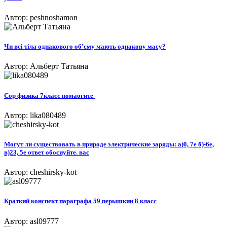
Автор: peshnoshamon
Чи всі тіла однакового об’єму мають однакову масу?
Автор: Альберт Татьяна
Сор физика 7класс помаогите ​
Автор: lika080489
Могут ли существовать в природе электрические заряды: а)0, 7е б)-6е,
в)23, 5е ответ обоснуйте. вас
Автор: cheshirsky-kot
Краткий конспект параграфа 59 перышкин 8 класс
Автор: asl09777