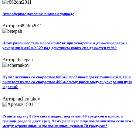
Атмосферное довление в живой природе
Автор: r682dm2011
Чему равен вес тела массой m=2 кг при ускоренном движении вверх с
ускорением а=2м/с^2? под действием каких сил движется тело?
Автор: betepah
Пуля? летящая со скоростью 600м/с пробивает доску толщиной 0, 1м и
вылетает из неё со скоростью 400м/с чему равен модуль ускорения пули
и доски?
Автор: achernakov
Решите задачу!! Луч света падает под углом 40 градусов к плоской
границе раздела двух сред. Чему равен угол преломления луча если угол
между отраженным и преломленным лучами 70 градусов?