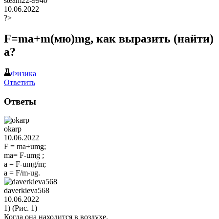
steam22-9940
10.06.2022
?>
F=ma+m(мю)mg, как выразить (найти)
a?
Физика
Ответить
Ответы
okarp
10.06.2022
F = ma+umg;
ma= F-umg ;
a = F-umg/m;
a = F/m-ug.
daverkieva568
10.06.2022
1) (Рис. 1)
Когда она находится в воздухе.