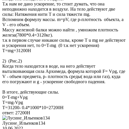
Т.к нам не дано ускорение, то стоит думать, что она
неподвижно находится в воздухе. На тело действуют две
силы: Натяжения нити T и сила тяжести mg.
Вспомним формулу массы. m=pV, где р-плотность объекта, а
V - его объем.
Массу железной балки можно найти , умножим плотность
железа(7800*0.4=3120кг).
т.к в первом случае никакие силы, кроме T u mg не действуют
и ускорения нет, то 0=T-mg (0 т.к нет ускорения)
T=mg=31200Н
2) (Рис.2)
Когда тело находится в воде, на него действует
выталкивающая сила Архимеда, формула которой F= Vρg, где
V - объем предмета, p- плотность среды( вода или газ), куда
его погружают и g - ускорение свободного падения.
В итоге, действующие силы.
0=T-mg+Vρg
T=mg-Vpg
T=31200- 0.4*1000*10=27200Н
ответ: 27200Н
Лусине_Ильенков134
10.06.2022