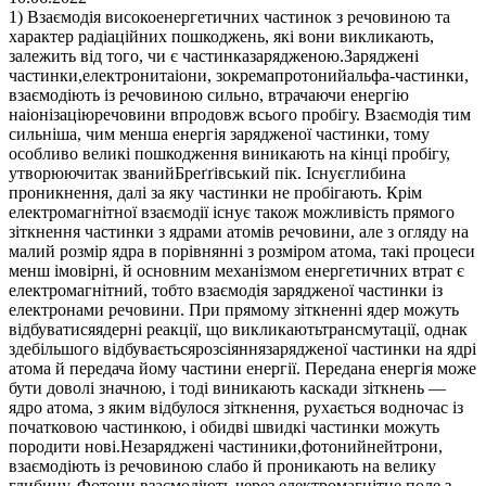
1) Взаємодія високоенергетичних частинок з речовиною та
характер радіаційних пошкоджень, які вони викликають,
залежить від того, чи є частинказарядженою.Заряджені
частинки,електронитаіони, зокремапротонийальфа-частинки,
взаємодіють із речовиною сильно, втрачаючи енергію
наіонізаціюречовини впродовж всього пробігу. Взаємодія тим
сильніша, чим менша енергія зарядженої частинки, тому
особливо великі пошкодження виникають на кінці пробігу,
утворюючитак званийБреґґівський пік. Існуєглибина
проникнення, далі за яку частинки не пробігають. Крім
електромагнітної взаємодії існує також можливість прямого
зіткнення частинки з ядрами атомів речовини, але з огляду на
малий розмір ядра в порівнянні з розміром атома, такі процеси
менш імовірні, й основним механізмом енергетичних втрат є
електромагнітний, тобто взаємодія зарядженої частинки із
електронами речовини. При прямому зіткненні ядер можуть
відбуватисяядерні реакції, що викликаютьтрансмутації, однак
здебільшого відбуваєтьсярозсіяннязарядженої частинки на ядрі
атома й передача йому частини енергії. Передана енергія може
бути доволі значною, і тоді виникають каскади зіткнень —
ядро атома, з яким відбулося зіткнення, рухається водночас із
початковою частинкою, і обидві швидкі частинки можуть
породити нові.Незаряджені частиники,фотонийнейтрони,
взаємодіють із речовиною слабо й проникають на велику
глибину. Фотони взаємодіють через електромагнітне поле з