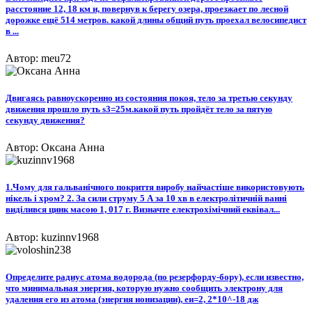
расстояние 12, 18 км и, повернув к берегу озера, проезжает по лесной
дорожке ещё 514 метров. какой длины общий путь проехал велосипедист
в ...
Автор: meu72
Двигаясь равноускоренно из состояния покоя, тело за третью секунду
движения прошло путь s3=25м.какой путь пройдёт тело за пятую
секунду движения?
Автор: Оксана Анна
1.Чому для гальванічного покриття виробу найчастіше використовують
нікель і хром? 2. За сили струму 5 А за 10 хв в електролітичній ванні
виділився цинк масою 1, 017 г. Визначте електрохімічний еквівал...
Автор: kuzinnv1968
Определите радиус атома водорода (по резерфорду-бору), если известно,
что минимальная энергия, которую нужно сообщить электрону для
удаления его из атома (энергия ионизации), eи=2, 2*10^-18 дж