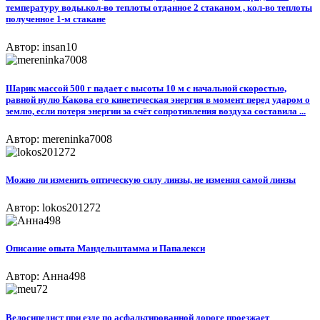
температуру воды.кол-во теплоты отданное 2 стаканом , кол-во теплоты
полученное 1-м стакане
Автор: insan10
Шарик массой 500 г падает с высоты 10 м с начальной скоростью,
равной нулю Какова его кинетическая энергия в момент перед ударом о
землю, если потеря энергии за счёт сопротивления воздуха составила ...
Автор: mereninka7008
Можно ли изменить оптическую силу линзы, не изменяя самой линзы
Автор: lokos201272
Описание опыта Мандельштамма и Папалекси
Автор: Анна498
Велосипедист при езде по асфальтированной дороге проезжает