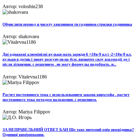
Автор: voloshin238
Обчислити период и чясоту хвилиннои ти годиннои стрилки годинника​
Автор: shakovaea
Двi однаковi алюмiнiэвi кульки мать заряди 6 ×10в-9 кл i -2×10в-9 кл.
кульки в дотик i знову розсунули на 4см. визначте силу взаэмодii до i
пiсля зiткнення. с решением . не могу формулы подобрать. н...
Автор: Vitalevna1186
Расчет постоянного тока с использованием закона кирхгофа . расчет
постоянного тока методом наложения. с решением.
Автор: Mariya Filippov
ЗА НЕПРАВЕЛЬНИЙ ОТВЕТ БАН Що таке питомий опір провідника?
Одиниці вимірювання.