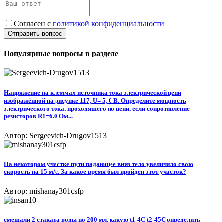
Согласен с
политикой конфиденциальности
Отправить вопрос
Популярные вопросы в разделе
Напряжение на клеммах источника тока электрической цепи
изображённой на рисунке 117, U= 5, 0 В. Определите мощность
электрического тока, проходящего по цепи, если сопротивление
резисторов R1=6.0 Ом...
Автор: Sergeevich-Drugov1513
На некотором участке пути падающее вниз тело увеличило свою
скорость на 15 м/с. За какое время был пройден этот участок?
Автор: mishanay301csfp
смешали 2 стакана воды по 200 мл, какую t1-4C t2-45C определить