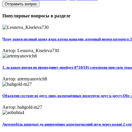
Отправить вопрос
Популярные вопросы в разделе
Чему равен полный заряд ядра атома ванадия, атомный номер которого 2
Автор: Lesnova_Kiseleva730
1. за какое время по проводнику пройдет 8*10(10) электрона при силе ток
Автор: artemyanovich8
Объектив состоит из двух линз, размещённых вплотную друг к другу.Обе л
Автор: baltgold-m27
Автомобіль швидкої до випромінює короткочасний звук через кожні 2 секун