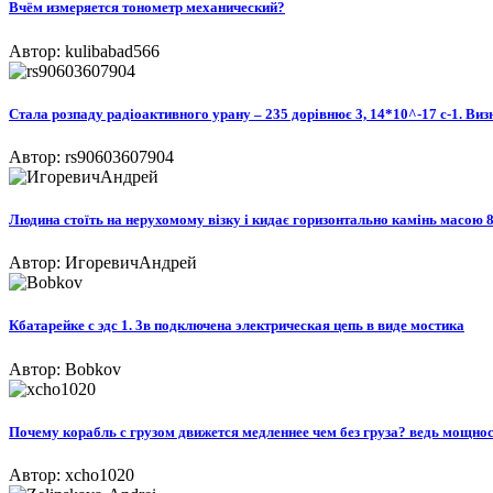
Вчём измеряется тонометр механический?
Автор: kulibabad566
Cтала розпаду радіоактивного урану – 235 дорівнює 3, 14*10^-17 с-1. Визн
Автор: rs90603607904
Людина стоїть на нерухомому візкy і кидає горизонтально камінь масою 8 к
Автор: ИгоревичАндрей
Кбатарейке с эдс 1. 3в подключена электрическая цепь в виде мостика
Автор: Bobkov
Почему корабль с грузом движется медленнее чем без груза? ведь мощнос
Автор: xcho1020