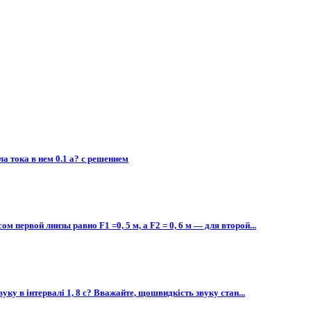
ла тока в нем 0.1 а? с решением
первой линзы равно F1 =0, 5 м, а F2 = 0, 6 м — для второй...
ку в інтервалі 1, 8 с? Вважайте, щошвидкість звуку стан...