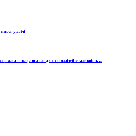
титься у двічі
кщо маса візка разом з людиною аналізуйте залежність ...