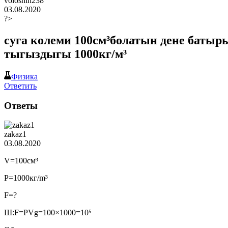
voloshin238
03.08.2020
?>
суга колеми 100см³болатын дене баты
тыгыздыгы 1000кг/м³ ​
Физика
Ответить
Ответы
zakaz1
03.08.2020
V=100см³
Р=1000кг/m³
F=?
Ш:F=PVg=100×1000=10⁵