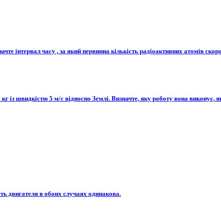
ачте інтервал часу , за який первинна кількість радіоактивних атомів скоро
г із швидкістю 5 м/с відносно Землі. Визначте, яку роботу вона виконує, я
ть двигателя в обоих случаях одинакова.