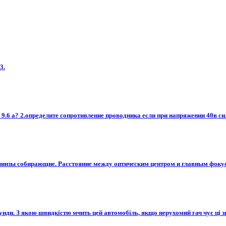
3.
а 9.6 а? 2.определите сопротивление проводника если при напряжении 40в си
инзы собирающие. Расстояние между оптическим центром и главным фокусом 
ди. З якою швидкістю мчить цей автомобіль, якщо нерухомий гач чує ці зву