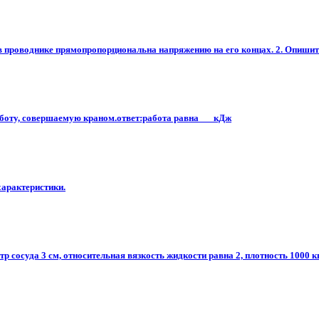
проводнике прямопропорциональна напряжению на его концах. 2. Опишите о
аботу, совершаемую краном.ответ:работа равна___кДж​
характеристики.
 сосуда 3 см, относительная вязкость жидкости равна 2, плотность 1000 кг 