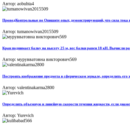
Автор: aobuhta4
ПроводКонтрольные во Опишите опыт, демонстрирующий, что сила тока в 
Автор: tumanowivan2015509
Кран поднимает балку на высоту 25 м, вес балки равен 18 кН. Вычисли р
Автор: мурувватовна викторович569
Построить изображение предмета в сферическом зеркале, определить его 
Автор: valentinakarma2800
Определить объемную и линейную скорости течения жидкости, если диаметр
Автор: Yurevich