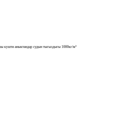
шы кушти аныктандар судын тыгыздыгы 1000кг/м³ ​