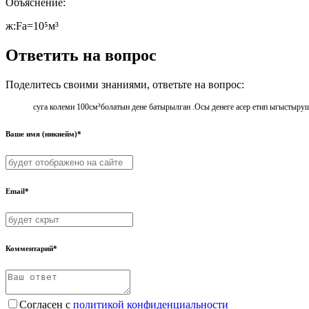
Объяснение:
ж:Fа=10⁵м³
Ответить на вопрос
Поделитесь своими знаниями, ответьте на вопрос:
суга колеми 100см³болатын дене батырылган .Осы денеге асер етип ыгыстыру
Ваше имя (никнейм)*
Email*
Комментарий*
Согласен с
политикой конфиденциальности