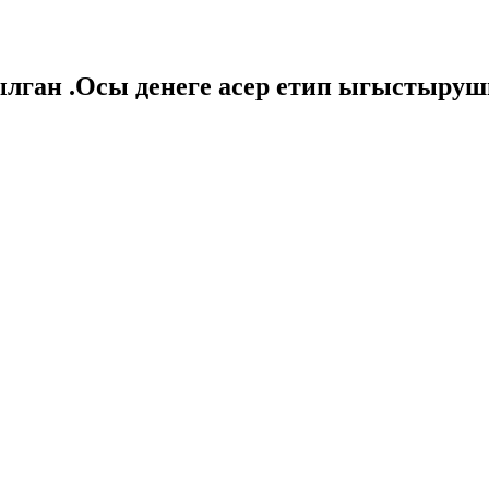
рылган .Осы денеге асер етип ыгыстыру