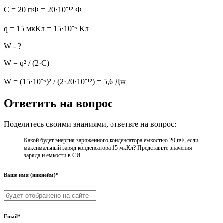
C = 20 пФ = 20·10⁻¹² Ф
q = 15 мкКл = 15·10⁻⁶ Кл
W - ?
W = q² / (2·C)
W = (15·10⁻⁶)² / (2·20·10⁻¹²) = 5,6 Дж
Ответить на вопрос
Поделитесь своими знаниями, ответьте на вопрос:
Какой будет энергия заряженного конденсатора емкостью 20 пФ, если
максимальный заряд конденсатора 15 мкКл? Представьте значения
заряда и емкости в СИ​
Ваше имя (никнейм)*
Email*