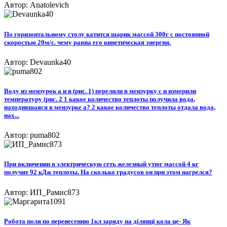
Автор: Anatolevich
По горизонтальному столу катится шарик массой 300г с постоянной
скоростью 20м/с. чему равна его кинетическая энергия.
Автор: Devaunka40
Воду из мензурок а и в (рис. 1) перелили в мензурку с и измерили
температуру (рис. 2 1 какое количество теплоты получила вода,
находившаяся в мензурке а? 2 какое количество теплоты отдала вода,
нах...
Автор: puma802
При включении в электрическую сеть железный утюг массой 4 кг
получит 92 кДж теплоты. На сколько градусов он при этом нагрелся?
Автор: ИП_Рамис873
Робота поля по перенесенню 1кл заряду на ділянці кола це- Як