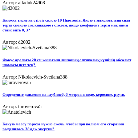
Автор: alfaduk24908
Книжка тисне на стіл із силою 10 Ньютонів. Якою є максимальна сила
тертя спокою сіж книжкою і столом, якщо коефіцієнт тертя між ними
становить 0, 3?​
Автор: d2002
Фокус аралағы 20 см жинағыш линзаның оптикалық күшінің абсолют
шамасы неге тең? ​
Автор: Nikolaevich-Svetlana388
Определите давление на глубине0, 6 метров в воде, керосине, ртути.
Автор: turoverova5
Какую массу пороха нужно сжечь, чтобы при полном его сгорании
выделилось 38мдж энергии?