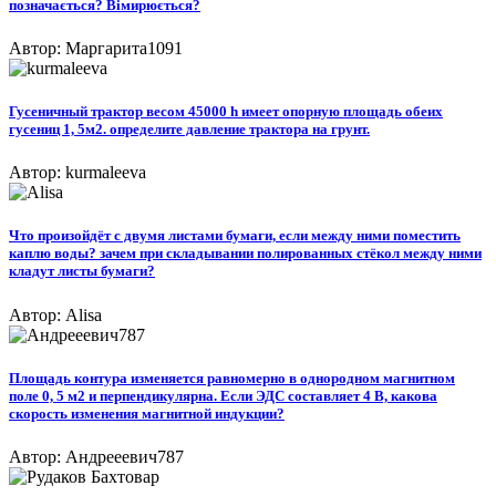
позначається? Вімирюється?
Автор: Маргарита1091
Гусеничный трактор весом 45000 h имеет опорную площадь обеих
гусениц 1, 5м2. определите давление трактора на грунт.
Автор: kurmaleeva
Что произойдёт с двумя листами бумаги, если между ними поместить
каплю воды? зачем при складывании полированных стёкол между ними
кладут листы бумаги?
Автор: Alisa
Площадь контура изменяется равномерно в однородном магнитном
поле 0, 5 м2 и перпендикулярна. Если ЭДС составляет 4 В, какова
скорость изменения магнитной индукции?
Автор: Андрееевич787