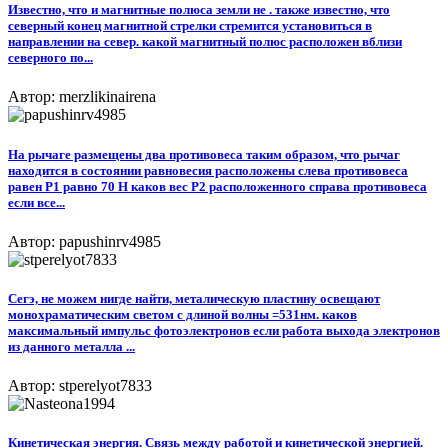
Известно, что и магнитные полюса земли не . также известно, что
северный конец магнитной стрелки стремится установиться в
направлении на север. какой магнитный полюс расположен вблизи
северного по...
Автор: merzlikinairena
На рычаге размещены два противовеса таким образом, что рычаг
находится в состоянии равновесия расположены слева противовеса
равен Р1 равно 70 H каков вес Р2 расположенного справа противовеса
если все...
Автор: papushinrv4985
Сегэ, не можем нигде найти, металическую пластину освещают
монохраматическим светом с длиной волны =531нм. каков
максимальный импульс фотоэлектронов если работа выхода электронов
из данного металла ...
Автор: stperelyot7833
Кинетическая энергия. Связь между работой и кинетической энергией.