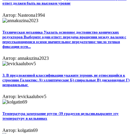
ответ должен быть на высоком уровне
Автор: Nasteona1994
Техническая механика Указать основное достоинство конических
редукторов Выберите один ответ: передача вращения между валами с
пересекающимися осями значительное передаточное число точная
фиксация осев...
Автор: annakuzina2023
З. В предложенной классификации укажите термин, не относящийся к
строению Галактик: А) эллиптические Б) спиральные В) дисковидные Г)
неправильные ​
Автор: levickaalubov5
Температура замерзание ртути -39 градесов цельсии.выразите эту
температуру в кельвинах
Автор: kolgatin69