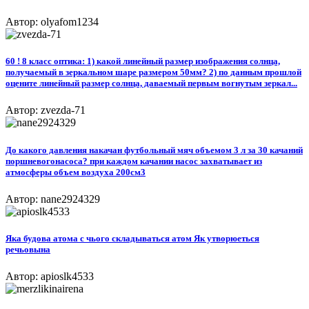
Автор: olyafom1234
60 ! 8 класс оптика: 1) какой линейный размер изображения солнца,
получаемый в зеркальном шаре размером 50мм? 2) по данным прошлой
оцените линейный размер солнца, даваемый первым вогнутым зеркал...
Автор: zvezda-71
До какого давления накачан футбольный мяч объемом 3 л за 30 качаний
поршневогонасоса? при каждом качании насос захватывает из
атмосферы объем воздуха 200см3
Автор: nane2924329
Яка будова атома с чього складываться атом Як утворюеться
речьовына
Автор: apioslk4533