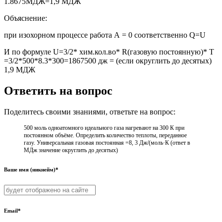
1.8675МДЖ=1,9 МДЖ
Объяснение:
при изохорном процессе работа А = 0 соответственно Q=U
И по формуле U=3/2* хим.кол.во* R(газовую постоянную)* T
=3/2*500*8.3*300=1867500 дж = (если округлить до десятых)
1,9 МДЖ
Ответить на вопрос
Поделитесь своими знаниями, ответьте на вопрос:
500 моль одноатомного идеального газа нагревают на 300 К при
постоянном объёме. Определить количество теплоты, переданное
газу. Универсальная газовая постоянная =8, 3 Дж/(моль·К (ответ в
МДж значение округлить до десятых)
Ваше имя (никнейм)*
Email*