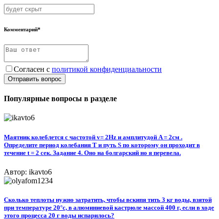
Комментарий*
Согласен с
политикой конфиденциальности
Отправить вопрос
Популярные вопросы в разделе
Маятник колеблется с частотой v= 2Hz и амплитудой A = 2см .
Определите период колебания T и путь S по которому он проходит в
течение t = 2 сек. Задание 4. Оно на болгарский но я перевела.
Автор: ikavto6
Сколько теплоты нужно затратить, чтобы вскипя тить 3 кг воды, взятой
при температуре 20°с, в алюминиевой кастрюле массой 400 г, если в ходе
этого процесса 20 г воды испарилось?