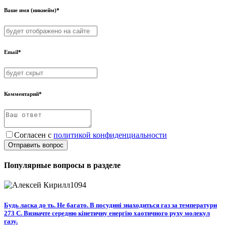
Ваше имя (никнейм)*
Email*
Комментарий*
Согласен с
политикой конфиденциальности
Отправить вопрос
Популярные вопросы в разделе
Будь ласка до ть. Не багато. В посудині знаходиться газ за температури
273 С. Визначте середню кінетичну енергію хаотичного руху молекул
газу.