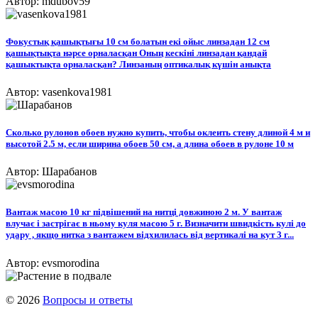
Автор: mdubov59
Фокустық қашықтығы 10 см болатын екі ойыс линзадан 12 см
қашықтықта нәрсе орналасқан Оның кескіні линзадан қандай
қашыктықта орналасқан? Линзаның оптикалық күшін анықта
Автор: vasenkova1981
Сколько рулонов обоев нужно купить, чтобы оклеить стену длиной 4 м и
высотой 2.5 м, если ширина обоев 50 см, а длина обоев в рулоне 10 м
Автор: Шарабанов
Вантаж масою 10 кг підвішений на нитці довжиною 2 м. У вантаж
влучає і застрігає в ньому куля масою 5 г. Визначити швидкість кулі до
удару , якщо нитка з вантажем відхилилась від вертикалі на кут 3 г...
Автор: evsmorodina
© 2026
Вопросы и ответы