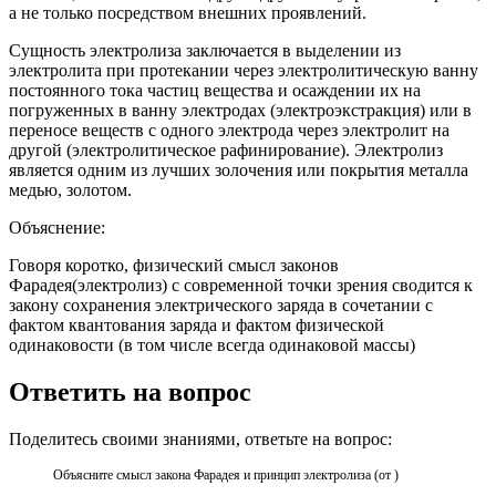
а не только посредством внешних проявлений.
Сущность электролиза заключается в выделении из
электролита при протекании через электролитическую ванну
постоянного тока частиц вещества и осаждении их на
погруженных в ванну электродах (электроэкстракция) или в
переносе веществ с одного электрода через электролит на
другой (электролитическое рафинирование). Электролиз
является одним из лучших золочения или покрытия металла
медью, золотом.
Объяснение:
Говоря коротко, физический смысл законов
Фарадея(электролиз) с современной точки зрения сводится к
закону сохранения электрического заряда в сочетании с
фактом квантования заряда и фактом физической
одинаковости (в том числе всегда одинаковой массы)
Ответить на вопрос
Поделитесь своими знаниями, ответьте на вопрос:
Объясните смысл закона Фарадея и принцип электролиза (от )