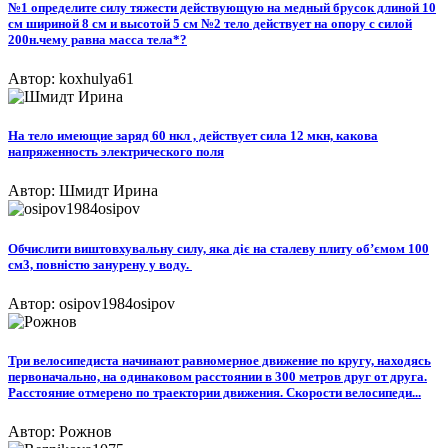
№1 определите силу тяжести действующую на медный брусок длиной 10
см шириной 8 см и высотой 5 см №2 тело действует на опору с силой
200н.чему равна масса тела*?
Автор: koxhulya61
На тело имеющие заряд 60 нкл , действует сила 12 мкн, какова
напряженность электрического поля
Автор: Шмидт Ирина
Обчислити виштовхувальну силу, яка діє на сталеву плиту об’ємом 100
см3, повністю занурену у воду. ​
Автор: osipov1984osipov
Три велосипедиста начинают равномерное движение по кругу, находясь
первоначально, на одинаковом расстоянии в 300 метров друг от друга.
Расстояние отмерено по траектории движения. Скорости велосипеди...
Автор: Рожнов