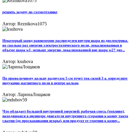
решить задачу по схемотехнике
Автор: Reznikova1075
Некоторый заряд равномерно распределен внутри шара из диэлектрика.
во сколько раз энергия электростатического поля, локализованная в
объеме шара w1, меньше энергии, локализованной вне шара w2? диэ...
Автор: ksuhova
По проволочному кольцу радиусом 5 см течет ток силой 3 а. определите
индукцию магнитного поля в центре кольца
Автор: ЛаринаЛощаков
Что обладает большей внутренней энергией: рабочая смесь (топливо),
находящаяся в цилиндре двигателя внутреннего сгорания к концу такта
сжатия (до проскакивания искры), или продукт ее горения к концу...