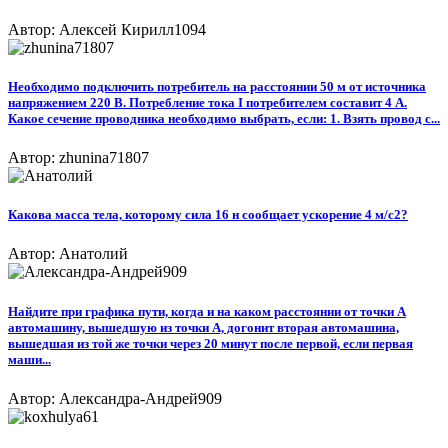
Автор: Алексей Кирилл1094
Необходимо подключить потребитель на расстоянии 50 м от источника
напряжением 220 В. Потребление тока I потребителем составит 4 А.
Какое сечение проводника необходимо выбрать, если: 1. Взять провод с...
Автор: zhunina71807
Какова масса тела, которому сила 16 н сообщает ускорение 4 м/с2?
Автор: Анатолий
Найдите при графика пути, когда и на каком расстоянии от точки А
автомашину, вышедшую из точки А, догонит вторая автомашина,
вышедшая из той же точки через 20 минут после первой, если первая
маши...
Автор: Александра-Андрей909