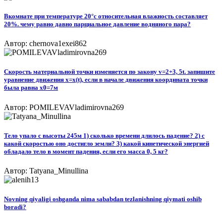
Вкомнате при температуре 20°c относительная влажность составляет
20%. чему равно давно парциальное давление водняного пара?
Автор: chernova1exei862
Скорость материальной точки изменяется по закону v=2+3, 5t. запишите
уравнение движения x=x(t), если в начале движения координата точки
была равна x0=7м​
Автор: POMILEVAVladimirovna269
Тело упало с высоты 245м 1) сколько времени длилось падение? 2) с
какой скоростью оно достигло земли? 3) какой кинетической энергией
обладало тело в момент падения, если его масса 0, 5 кг?
Автор: Tatyana_Minullina
Novning qiyaligi oshganda nima sababdan tezlanishning qiymati oshib
boradi?​