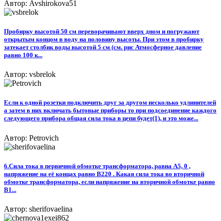
Автор: Avshirokova51
Пробирку высотой 50 см переворачивают вверх дном и погружают
открытым концом в воду на половину высоты. При этом в пробирку
затекает столбик воды высотой 5 см (см. рис Атмосферное давление
равно 100 к...
Автор: vsbrelok
Если к одной розетки подключить друг за другом несколько удлинителей
а затем в них включать бытовые приборы то при подсоединение каждого
следующего прибора общая сила тока в цепи будет(1), и это може...
Автор: Petrovich
6.Сила тока в первичной обмотке трансформатора, равна A5, 0 ,
напряжение на её концах равно B220 . Какая сила тока во вторичной
обмотке трансформатора, если напряжение на вторичной обмотке равно
B1...
Автор: sherifovaelina