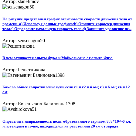
Автор: stanefimov
На рисунке представлен график зависимости скорости движения тела от
времени. a) Используя данные графика:b) Опишите характер движения
телаc) Определите начальную скорость тела.d) Запишите уравнение пе...
Автор: sensenagon50
В чем отличается опыты Фуко и Майкельсона от опыта Физо​
Автор: Решетникова
Каково общее сопротивление цепи если r1 = r2 = 4 oм; r3 = 6 oм; r4 = 12
oм;
Автор: Евгеньевич Балиловна1398
Определить напряженность поля, образованного зарядом 8, 8*10^-6 кл,
и потенциал в точке, находящейся на расстоянии 20 см от заряда.