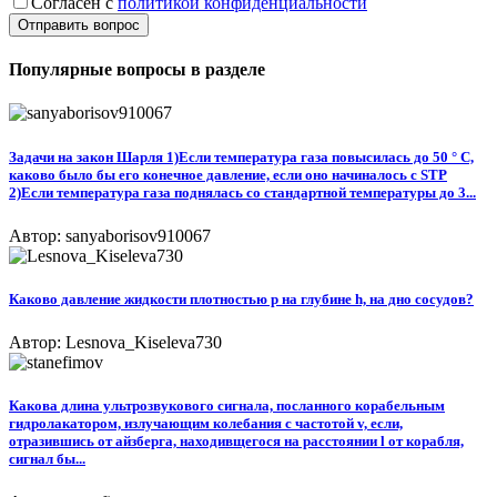
Согласен с
политикой конфиденциальности
Отправить вопрос
Популярные вопросы в разделе
Задачи на закон Шарля 1)Если температура газа повысилась до 50 ° C,
каково было бы его конечное давление, если оно начиналось с STP
2)Если температура газа поднялась со стандартной температуры до 3...
Автор: sanyaborisov910067
Каково давление жидкости плотностью p на глубине h, на дно сосудов?
Автор: Lesnova_Kiseleva730
Какова длина ультрозвукового сигнала, посланного корабельным
гидролакатором, излучающим колебания с частотой v, если,
отразившись от айзберга, находивщегося на расстоянии l от корабля,
сигнал бы...