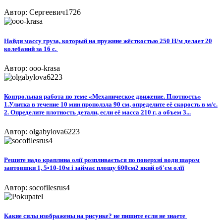
Автор: Сергеевич1726
Найди массу груза, который на пружине жёсткостью 250 Н/м делает 20
колебаний за 16 с. ​
Автор: ooo-krasa
Контрольная работа по теме «Механическое движение. Плотность»
1.Улитка в течение 10 мин проползла 90 см, определите её скорость в м/с.
2. Определите плотность детали, если её масса 210 г, а объем 3...
Автор: olgabylova6223
Решите надо краплина олїї розпливається по поверхні води шаром
завтовшки 1, 5•10-10м і займає площу 600см2 який об'єм олїї
Автор: socofilesrus4
Какие силы изображены на рисунке? не пишите если не знаете ​