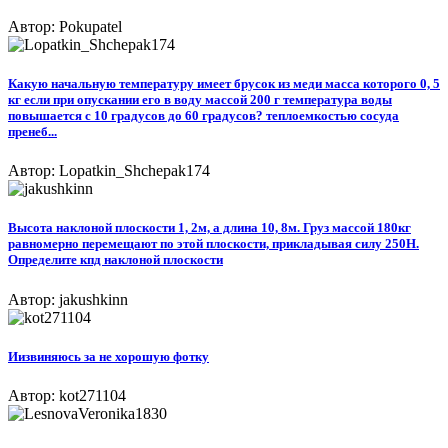
Автор: Pokupatel
Какую начальную температуру имеет брусок из меди масса которого 0, 5
кг если при опускании его в воду массой 200 г температура воды
повышается с 10 градусов до 60 градусов? теплоемкостью сосуда
пренеб...
Автор: Lopatkin_Shchepak174
Высота наклоной плоскости 1, 2м, а длина 10, 8м. Груз массой 180кг
равномерно перемещают по этой плоскости, прикладывая силу 250Н.
Определите кпд наклоной плоскости
Автор: jakushkinn
Иизвиняюсь за не хорошую фотку​
Автор: kot271104