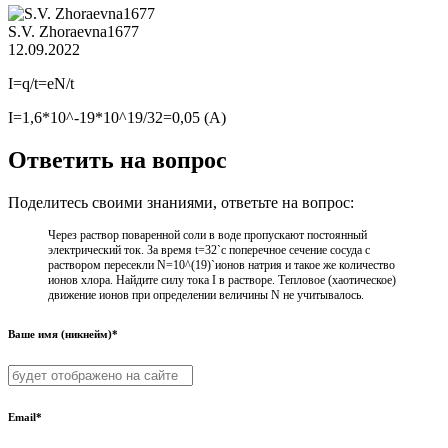
S.V. Zhoraevna1677
12.09.2022
I=q/t=eN/t
I=1,6*10^-19*10^19/32=0,05 (A)
Ответить на вопрос
Поделитесь своими знаниями, ответьте на вопрос:
Через раствор поваренной соли в воде пропускают постоянный
электрический ток. За время t=32`c поперечное сечение сосуда с
раствором пересекли N=10^(19)`ионов натрия и такое же количество
ионов хлора. Найдите силу тока I в растворе. Тепловое (хаотическое)
движение ионов при определении величины N не учитывалось.
Ваше имя (никнейм)*
Email*