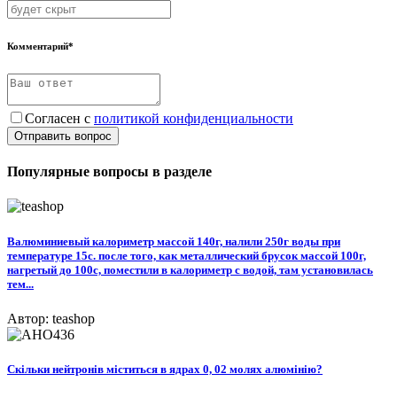
Комментарий*
Согласен с
политикой конфиденциальности
Отправить вопрос
Популярные вопросы в разделе
Валюминиевый калориметр массой 140г, налили 250г воды при
температуре 15с. после того, как металлический брусок массой 100г,
нагретый до 100с, поместили в калориметр с водой, там установилась
тем...
Автор: teashop
Скільки нейтронів міститься в ядрах 0, 02 молях алюмінію?