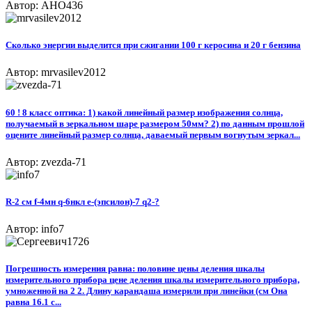
Автор: AHO436
Сколько энергии выделится при сжигании 100 г керосина и 20 г бензина
Автор: mrvasilev2012
60 ! 8 класс оптика: 1) какой линейный размер изображения солнца,
получаемый в зеркальном шаре размером 50мм? 2) по данным прошлой
оцените линейный размер солнца, даваемый первым вогнутым зеркал...
Автор: zvezda-71
R-2 см f-4мн q-6нкл e-(эпсилон)-7 q2-?
Автор: info7
Погрешность измерения равна: половине цены деления шкалы
измерительного прибора цене деления шкалы измерительного прибора,
умноженной на 2 2. Длину карандаша измерили при линейки (см Она
равна 16.1 с...