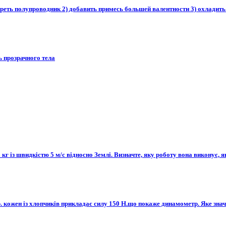
реть полупроводник 2) добавить примесь большей валентности 3) охладит
ь прозрачного тела
г із швидкістю 5 м/с відносно Землі. Визначте, яку роботу вона виконує, я
 кожен із хлопчиків прикладає силу 150 Н.що покаже динамометр. Яке знач