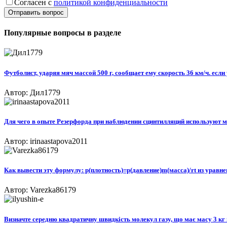
Согласен с
политикой конфиденциальности
Отправить вопрос
Популярные вопросы в разделе
Футболист, ударяя мяч массой 500 г, сообщает ему скорость 36 км/ч. если 
Автор: Дил1779
Для чего в опыте Резерфорда при наблюдении сцинтилляций используют 
Автор: irinaastapova2011
Как вывести эту формулу: р(плотность)=p(давление)m(масса)/rt из урав
Автор: Varezka86179
Визначте середню квадратичну швидкість молекул газу, що має масу 3 кг і