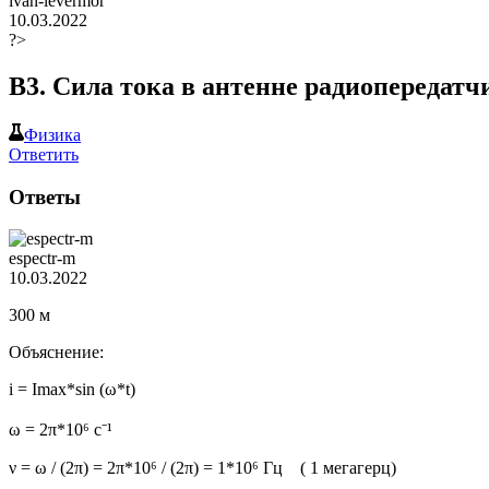
ivan-levermor
10.03.2022
?>
В3. Сила тока в антенне радиопередатч
Физика
Ответить
Ответы
espectr-m
10.03.2022
300 м
Объяснение:
i = Imax*sin (ω*t)
ω = 2π*10⁶ с⁻¹
ν = ω / (2π) = 2π*10⁶ / (2π) = 1*10⁶ Гц ( 1 мегагерц)