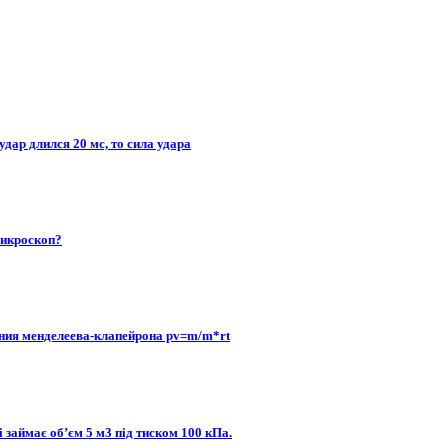
удар длился 20 мс, то сила удара
микроскоп?
нения менделеева-клапейрона pv=m/m*rt
 займає об’єм 5 м3 під тиском 100 кПа.