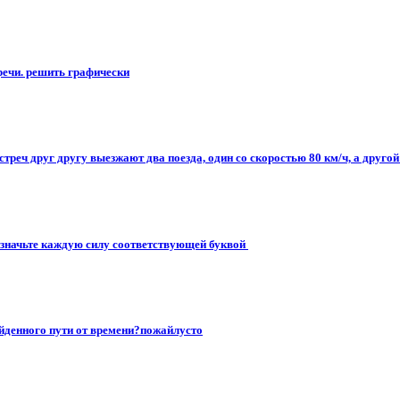
стречи. решить графически
реч друг другу выезжают два поезда, один со скоростью 80 км/ч, а другой 
означьте каждую силу соответствующей буквой ​
ойденного пути от времени?пожайлусто