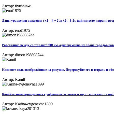
Автор: ilyushin-e
Даны уравнения движения : x1 = 4 + 2t и x2 = 8-2t. найти место и время в
Автор: enot1975
Расстояние между составляет 600 км. одновременно их обоих городов навст
Автор: dimon198808744
Назовите силы изображённые на рисунки. Перерисуйте его в тетрадь и об
Автор: Kamil
Какой из нижеприведенных графиков него соответствует зависимости пр
Автор: Karina-evgenevna1899