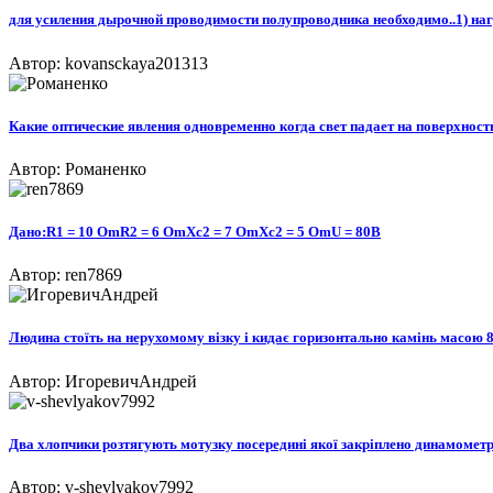
для усиления дырочной проводимости полупроводника необходимо..1) наг
Автор: kovansckaya201313
Какие оптические явления одновременно когда свет падает на поверхност
Автор: Романенко
Дано:R1 = 10 OmR2 = 6 OmXc2 = 7 OmXc2 = 5 OmU = 80B
Автор: ren7869
Людина стоїть на нерухомому візкy і кидає горизонтально камінь масою 8 к
Автор: ИгоревичАндрей
Два хлопчики розтягують мотузку посередині якої закріплено динамометр.
Автор: v-shevlyakov7992