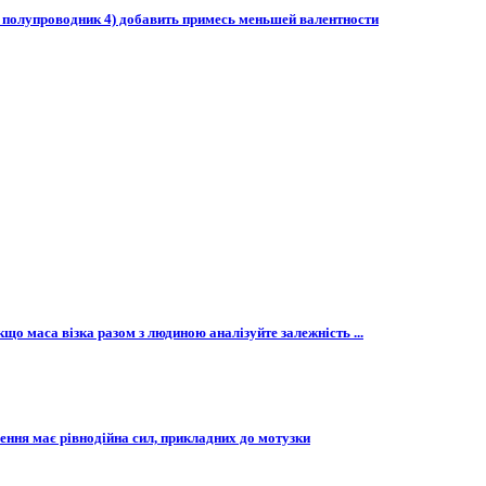
ь полупроводник 4) добавить примесь меньшей валентности
кщо маса візка разом з людиною аналізуйте залежність ...
ення має рівнодійна сил, прикладних до мотузки