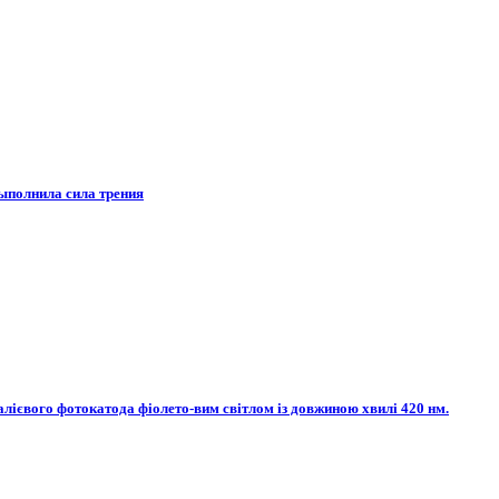
выполнила сила трения
алієвого фотокатода фіолето-вим світлом із довжиною хвилі 420 нм.​