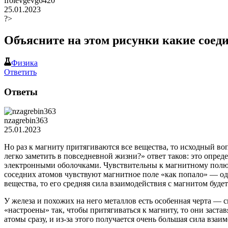
frolevgevg6420
25.01.2023
?>
Объясните на этом рисунки какие соеди
Физика
Ответить
Ответы
nzagrebin363
25.01.2023
Но раз к магниту притягиваются все вещества, то исходный во
легко заметить в повседневной жизни?» ответ таков: это опре
электронными оболочками. Чувствительны к магнитному полю
соседних атомов чувствуют магнитное поле «как попало» — одн
вещества, то его средняя сила взаимодействия с магнитом будет
У железа и похожих на него металлов есть особенная черта — 
«настроены» так, чтобы притягиваться к магниту, то они заставя
атомы сразу, и из-за этого получается очень большая сила взаи