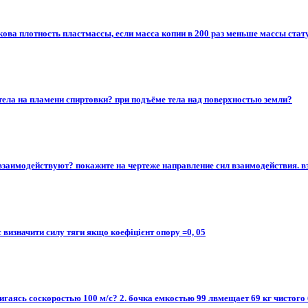
кова плотность пластмассы, если масса копии в 200 раз меньше массы стат
тела на пламени спиртовки? при подъёме тела над поверхностью земли?
и взаимодействуют? покажите на чертеже направление сил взаимодействия. 
 визначити силу тяги якщо коефіцієнт опору =0, 05​
вигаясь соскоростью 100 м/с? 2. бочка емкостью 99 лвмещает 69 кг чистого б