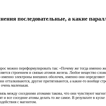
нения последовательные, а какие паралл
прос можно переформулировать так: «Почему же тогда именно же
деляется строением и связью атомов железа. Любое вещество сло
 именно электроны внешних оболочек, именно они определяют 
и отталкиваются, другие притягиваются, а какие-то вообще стр
 очень маленькая.
связь между соседними атомами такова, что они чувствуют магн
т и все соседние атомы делать то же самое. В результате в куске
модействия с магнитом.