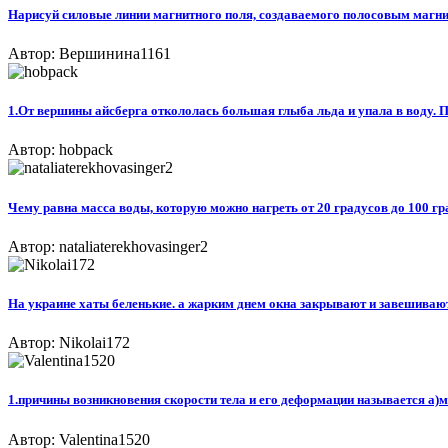
Нарисуй силовые линии магнитного поля, создаваемого полосовым магн
Автор: Вершинина1161
1.От вершины айсберга откололась большая глыба льда и упала в воду. П
Автор: hobpack
Чему равна масса воды, которую можно нагреть от 20 градусов до 100 гр
Автор: nataliaterekhovasinger2
На украине хаты беленькие. а жарким днем окна закрывают и завешивают
Автор: Nikolai172
1.причины возникновения скорости тела и его деформации называется а)ма
Автор: Valentina1520