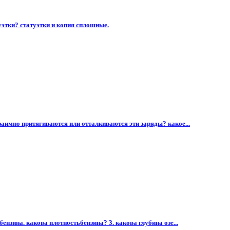
уэтки? статуэтки и копия сплошные.
взаимно притягиваются или отталкиваются эти заряды? какое...
ензина. какова плотностьбензина? 3. какова глубина озе...