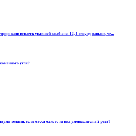
рировали всплеск упавшей глыбы на 12, 1 секунд раньше, че...
 каменного угля?
двумя телами, если масса одного из них уменьшится в 2 раза?