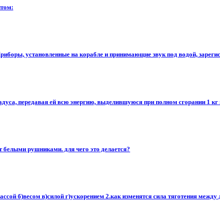
итом:
риборы, установленные на корабле и принимающие звук под водой, зарегист
адуса, передавая ей всю энергию, выделившуюся при полном сгорании 1 кг
 белыми рушниками. для чего это делается?
ссой б)весом в)силой г)ускорением 2.как изменятся сила тяготения между 