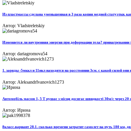
Из пластмассы сделана уменьшенная в 3 раза копия медной статуэтки. ка
Автор: Vladstreletskiy
Изменяется ли внутренняя энергия при деформации тела? принагревании 
Автор: dariagromova54
1. заряды -5мккл и 11нкл находятся на расстоянии 3см. с какой силой он
Автор: AleksandrIvanovich1273
Автомобіль масою 1, 5 Т рушає з місця досягає швидкості 30м/с через 20 с
Автор: Ирина
8класс.вариант 28.1. сколько времени затратит самолет на путь 180 км, д