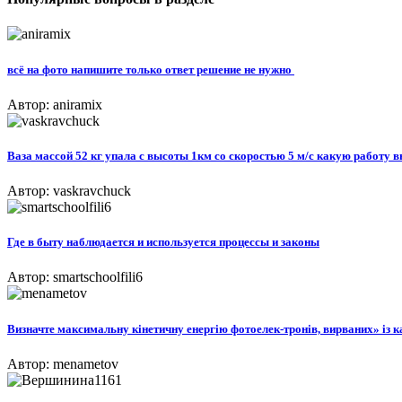
всё на фото напишите только ответ решение не нужно ​
Автор: aniramix
Ваза массой 52 кг упала с высоты 1км со скоростью 5 м/с какую работу 
Автор: vaskravchuck
Где в быту наблюдается и используется процессы и законы
Автор: smartschoolfili6
Визначте максимальну кінетичну енергію фотоелек-тронів, вирваних» із к
Автор: menametov