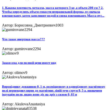
1. Какова плотность металла, масса которого 3 кг, а объем 200 см ? 2.
Чтобы определить объем емкости неправильной формы, ее сначала
взвеши-вают, затем заполняют водой и снова взвешивают. Масса пус...
Автор: Борисовна_Дмитриевич1003
Что такое инертная масса???​
Автор: gumirovane2294
Закон ома для полной цепи имеет вид
Автор: olimov9
Впровіднику довжиною 0, 1 м, розміщеному в однорідному магнітному
полі перпендикулярно до магнітних ліній тече струм 0, 5 а. визначити
індукцію поля, якщо воно діє на дріт з силою 0, 03 н​
Автор: AkulovaAnastasiya