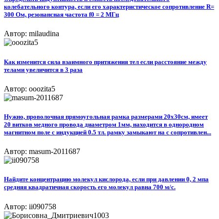
колебательного контура, если его характеристическое сопротивление R=
300 Ом, резонансная частота f0 = 2 МГц​
Автор: milaudina
Как изменится сила взаимного притяжения тел если расстояние между
телами увеличится в 3 раза
Автор: ooozita5
Нужно, проволочная прямоугольная рамка размерами 20х30см, имеет
20 витков медного провода диаметром 1мм, находится в однородном
магнитном поле с индукцией 0.5 тл. рамку замыкают на с сопротивлен...
Автор: masum-2011687
Найдите концентрацию молекул кислорода, если при давлении 0, 2 мпа
средняя квадратичная скорость его молекул равна 700 м/с.
Автор: ii090758