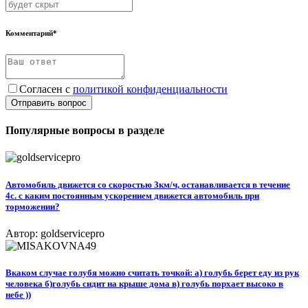
Комментарий*
Согласен с
политикой конфиденциальности
Отправить вопрос
Популярные вопросы в разделе
Автомобиль движется со скоростью 3км/ч, останавливается в течение
4с. с каким постоянным ускорением движется автомобиль при
торможении?
Автор: goldservicepro
Вкаком случае голубя можно считать точкой: а) голубь берет еду из рук
человека б)голубь сидит на крыше дома в) голубь порхает высоко в
небе ))