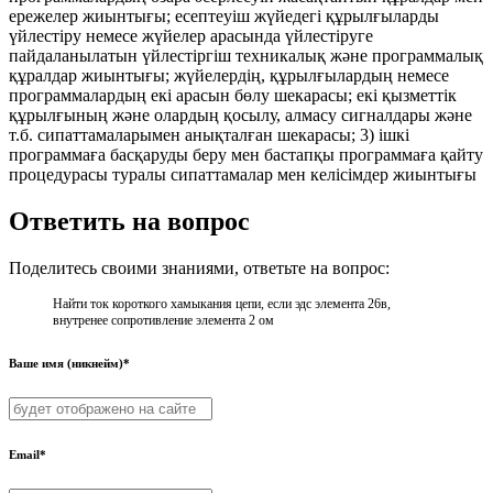
ережелер жиынтығы; есептеуіш жүйедегі құрылғыларды
үйлестіру немесе жүйелер арасында үйлестіруге
пайдаланылатын үйлестіргіш техникалық және программалық
құралдар жиынтығы; жүйелердің, құрылғылардың немесе
программалардың екі арасын бөлу шекарасы; екі қызметтік
құрылғының және олардың қосылу, алмасу сигналдары және
т.б. сипаттамаларымен анықталған шекарасы; 3) ішкі
программаға басқаруды беру мен бастапқы программаға қайту
процедурасы туралы сипаттамалар мен келісімдер жиынтығы
Ответить на вопрос
Поделитесь своими знаниями, ответьте на вопрос:
Найти ток короткого хамыкания цепи, если эдс элемента 26в,
внутренее сопротивление элемента 2 ом
Ваше имя (никнейм)*
Email*