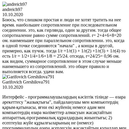
andreich97
10.10.2020
Боюсь, что слишком простая и люди не хотят тратить на нее
время. наибольшее сопротивление при последовательном
соединении. это, как гирлянда, один за другим. тогда общее
сопротиаление равно сумме сопротивлений. r= 2+4+6+8=20
ом. наименьшее при параллельном сопротивлении. это, когда
в одной точке соединяются "начала" , а концы в другой,
примерно, как пучок. тогда 1/r =1/r(1) + 1/r(2) +1/r(3) + 1/r(4) то
есть 1/r = 1/2+1/4+1/6+1/8 = 25/24. отсюда, r=24/25= 0,96 ом.
как видим, суммарное сопротивление в этом случае меньше
наименьшего из сопротивлений. это общее правило и
выполняется всегда. удачи вам.
Garifovich Greshilova791
10.10.2020
Интерфейс - программалаушылардың кәсіптік тілінде — өзара
әрекеттесу "жазықтығы", пайдаланушы мен компьютердің
қарым-қатынасы, яғни екі жүйенің немесе адам мен
компьютердің өзара мәліметтер алмасуын жасақтайтын
аппараттық-программалық құралдардың жиынтығы; 2)
есептеуіш жүйе құрылғыларының не (немесе)
программалардың өзара әсерлесуін жасақтайтын құралдар мен