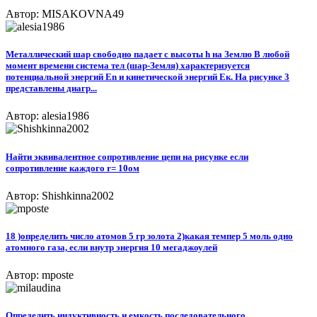
Автор: MISAKOVNA49
Металлический шар свободно падает с высоты h на Землю В любой
момент времени система тел (шар-Земля) характеризуется
потенциальной энергий Еn и кинетической энергий Ек. На рисунке 3
представлены диагр...
Автор: alesia1986
Найти эквивалентное сопротивление цепи на рисунке если
сопротивление каждого r= 10ом
Автор: Shishkinna2002
18 )определить число атомов 5 гр золота 2)какая темпер 5 моль одно
атомного газа, если внутр энергия 10 мегаджоулей
Автор: mposte
Определить индуктивность и емкость последовательного