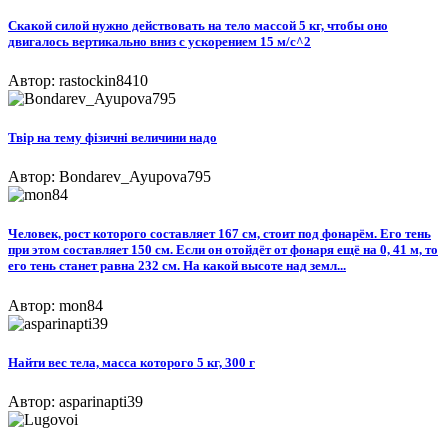
Скакой силой нужно действовать на тело массой 5 кг, чтобы оно
двигалось вертикально вниз с ускорением 15 м/с^2
Автор: rastockin8410
Твір на тему фізичні величини надо​
Автор: Bondarev_Ayupova795
Человек, рост которого составляет 167 см, стоит под фонарём. Его тень
при этом составляет 150 см. Если он отойдёт от фонаря ещё на 0, 41 м, то
его тень станет равна 232 см. На какой высоте над земл...
Автор: mon84
Найти вес тела, масса которого 5 кг, 300 г
Автор: asparinapti39