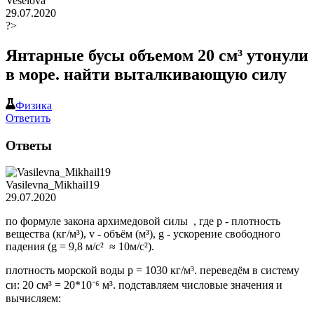
Veselova
29.07.2020
?>
Янтарные бусы объемом 20 см³ утонули
в море. найти выталкивающую силу
Физика
Ответить
Ответы
Vasilevna_Mikhail19
29.07.2020
по формуле закона архимедовой силы , где р - плотность
вещества (кг/м³), v - объём (м³), g - ускорение свободного
падения (g = 9,8 м/с² ≈ 10м/с²).
плотность морской воды р = 1030 кг/м³. переведём в систему
си: 20 см³ = 20*10⁻⁶ м³. подставляем числовые значения и
вычисляем: