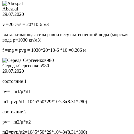
Abespal
29.07.2020
v =20 см³ = 20*10-6 м3
выталкивающая сила равна весу вытесненной воды (морская
вода p=1030 кг/м3)
f =mg = pvg = 1030*20*10-6 *10 =0.206 н
Середа-Сергеенков980
29.07.2020
состояние 1
pv= m1/µ*rt1
m1=pvµ/rt1=10^5*50*29*10^-3/(8.31*280)
состояние 2
pv= m2/µ*rt2
m2=pvµ/rt2=10^5*50*29*10^-3/(8.31*300)