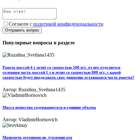
Согласен с
политикой конфиденциальности
Отправить вопрос
Популярные вопросы в разделе
Ракета массой 4 т летит со скоростью 500 м/с. от нее отделяется
головная часть массой 1 т и летит со скоростью 800 м/с. с какой
скоростью будет продолжать свое движение оставшаяся часть ракеты?
Автор: Ruzalina_Svetlana1435
Масса вещества содержащегося в единице объема
Автор: VladimirBorisovich
Манометр дегенимиз не, турлерин ата​