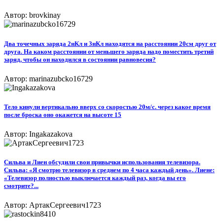
Автор: brovkinay
Два точечных заряда 2нКл и 3нКл находятся на расстоянии 20см друг от
друга. На каком расстоянии от меньшего заряда надо поместить третий
заряд, чтобы он находился в состоянии равновесия?
Автор: marinazubcko16729
Тело кинули вертикально вверх со скоростью 20м/с. через какое время
после броска оно окажется на высоте 15
Автор: Ingakazakova
Сильва и Лиен обсудили свои привычки использования телевизора.
Сильва: «Я смотрю телевизор в среднем по 4 часа каждый день». Лиене:
«Телевизор полностью выключается каждый раз, когда вы его
смотрите?...
Автор: АртакСергеевич1723