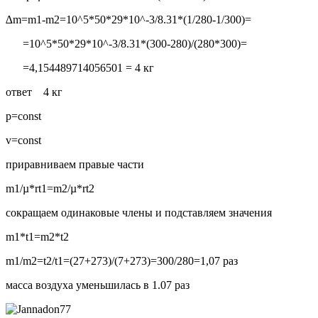
∆m=m1-m2=10^5*50*29*10^-3/8.31*(1/280-1/300)=
=10^5*50*29*10^-3/8.31*(300-280)/(280*300)=
=4,154489714056501 = 4 кг
ответ 4 кг
p=const
v=const
приравниваем правые части
m1/µ*rt1=m2/µ*rt2
сокращаем одинаковые члены и подставляем значения
m1*t1=m2*t2
m1/m2=t2/t1=(27+273)/(7+273)=300/280=1,07 раз
масса воздуха уменьшилась в 1.07 раз