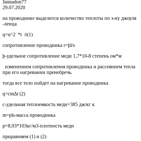
Jannadon77
29.07.2020
на проводнике выделится количество теплоты по з-ну джоуля
-ленца
q=u^2 *t /r(1)
сопротивление проводника r=þl/s
þ-удельное сопротивление меди 1,7*10-8 степень ом*м
изменением сопротивления проводника и рассеянием тепла
при его нагревании пренебречь.
тогда все тело пойдет на нагревание проводника
q=cm∆t (2)
c-удельная теплоемкость меди=385 дж/кг к
m=pls-масса проводника
р=8,93*103кг/м3-плотность меди
приравняем (1) и (2)