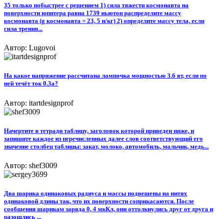
35 только побыстрее с решением 1) сила тяжести космонавта на
поверхности юпитера равна 1739 ньютон распределите массу
космонавта (g космонавта = 23, 5 н/кг) 2) определите массу тела, если
сила трения...
Автор: Lugovoi
На какое напряжение рассчитана лампочка мощностью 3.6 вт, если по
ней течёт ток 0.3а?
Автор: itartdesignprof
Начертите в тетради таблицу, заголовок которой приведен ниже, и
запишите каждое из перечисленных далее слов соответствующий его
значение столбец таблицы: закат, молоко, автомобиль, мальчик, медь...
Автор: shef3009
Два шарика одинаковых радиуса и массы подвешены на нитях
одинаковой длины так, что их поверхности соприкасаются. После
сообщения шарикам заряда 0, 4 мкКл, они оттолкнулись друг от друга и
разошлись ...