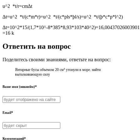
u^2 *t/r=cm∆t
∆t=u^2 *t/(c*m*r)=u^2 *t/(c*pls*þl/s)=u^2 *t/(þ*c*p*l^2)
∆t=10^2*15/(1,7*10^-8*385*8,93*103*40^2)=16,00437026003901
=16 k
Ответить на вопрос
Поделитесь своими знаниями, ответьте на вопрос:
Янтарные бусы объемом 20 см³ утонули в море. найти
выталкивающую силу
Ваше имя (никнейм)*
Email*
Комментарий*