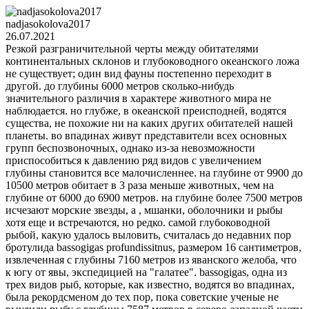
nadjasokolova2017
26.07.2021
Резкой разграничительной черты между обитателями
континентальных склонов и глубоководного океанского ложа
не существует; один вид фауны постепенно переходит в
другой. до глубины 6000 метров сколько-нибудь
значительного различия в характере животного мира не
наблюдается. но глубже, в океанской преисподней, водятся
существа, не похожие ни на каких других обитателей нашей
планеты. во впадинах живут представители всех основных
групп беспозвоночных, однако из-за невозможности
приспособиться к давлению ряд видов с увеличением
глубины становится все малочисленнее. на глубине от 9900 до
10500 метров обитает в 3 раза меньше животных, чем на
глубине от 6000 до 6900 метров. на глубине более 7500 метров
исчезают морские звезды, а , мшанки, оболочники и рыбы
хотя еще и встречаются, но редко. самой глубоководной
рыбой, какую удалось выловить, считалась до недавних пор
бротулида bassogigas profundissitnus, размером 16 сантиметров,
извлеченная с глубины 7160 метров из яванского желоба, что
к югу от явы, экспедицией на "галатее". bassogigas, одна из
трех видов рыб, которые, как известно, водятся во впадинах,
была рекордсменом до тех пор, пока советские ученые не