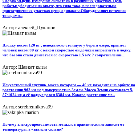
Сборка эл.цепи, измерение силы тока в различных участках. Цель
работы: убедиться на опыте, что сила тока, в последовательно
присоединенных участках цепи, одинаковаОборудование: источник
тока, амп...
Автор: алексей_Цуканов
Влодку весом 120 кг , неподвижно стоящую у берега озера, прыгает
человек весом 80 кг. с какой скоростью он должен запрыгнуть в лодку,
что бы она стала двигаться со скоростью 1.5 м/с ? сопротивление...
Автор: Шавкат кызы
Искусственный спутник, масса которого — 40 кг, находится на орбите на
расстоянии 963 км над поверхностью Земли. Масса Земли составляет 5,
87⋅1024 кг, а её радиус равен 6384 км. Каково расстояние ме...
Автор: serebrennikova99
Почему электропроводимость металлов практически не зависит от
температуры, а - зависит сильно?