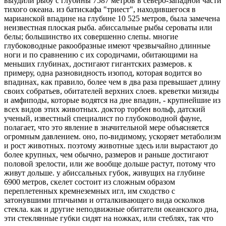
выудили рыбу с глубины 7587 метров в северо-западной части
тихого океана. из батискафа "триест", находившегося в
марианской впадине на глубине 10 525 метров, была замечена
неизвестная плоская рыба. абиссальные рыбы сероваты или
белы; большинство их совершенно слепы. многие
глубоководные ракообразные имеют чрезвычайно длинные
ноги и по сравнению с их сородичами, обитающими на
меньших глубинах, достигают гигантских размеров. к
примеру, одна разновидность изопод, которая водится во
впадинах, как правило, более чем в два раза превышает длину
своих собратьев, обитателей верхних слоев. креветки мизиды
и амфиподы, которые водятся на дне впадин, - крупнейшие из
всех видов этих животных. доктор торбен вольф, датский
ученый, известный специалист по глубоководной фауне,
полагает, что это явление в значительной мере объясняется
огромным давлением. оно, по-видимому, ускоряет метаболизм
и рост животных. поэтому животные здесь или вырастают до
более крупных, чем обычно, размеров и раньше достигают
половой зрелости, или же вообще дольше растут, потому что
живут дольше. у абиссальных губок, живущих на глубине
6900 метров, скелет состоит из сложным образом
переплетенных кремнеземных игл, им сходство с
затонувшими птичьими и отталкивающего вида осколков
стекла. как и другие неподвижные обитатели океанского дна,
эти стеклянные губки сидят на ножках, или стеблях, так что