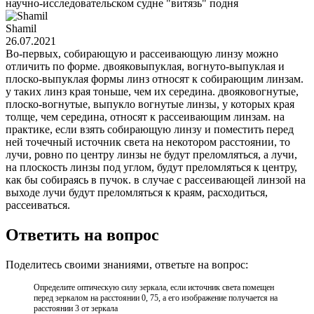
научно-исследовательском судне "витязь" подня
Shamil
26.07.2021
Во-первых, собирающую и рассеивающую линзу можно
отличить по форме. двояковыпуклая, вогнуто-выпуклая и
плоско-выпуклая формы линз относят к собирающим линзам.
у таких линз края тоньше, чем их середина. двояковогнутые,
плоско-вогнутые, выпукло вогнутые линзы, у которых края
толще, чем середина, относят к рассеивающим линзам. на
практике, если взять собирающую линзу и поместить перед
ней точечный источник света на некотором расстоянии, то
лучи, ровно по центру линзы не будут преломляться, а лучи,
на плоскость линзы под углом, будут преломляться к центру,
как бы собираясь в пучок. в случае с рассеивающей линзой на
выходе лучи будут преломляться к краям, расходиться,
рассеиваться.
Ответить на вопрос
Поделитесь своими знаниями, ответьте на вопрос:
Определите оптическую силу зеркала, если источник света помещен
перед зеркалом на расстоянии 0, 75, а его изображение получается на
расстоянии 3 от зеркала