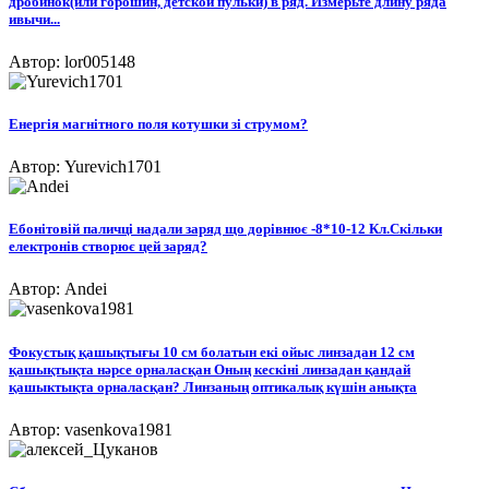
дробинок(или горошин, детской пульки) в ряд. Измерьте длину ряда
ивычи...
Автор: lor005148
Енергія магнітного поля котушки зі струмом?
Автор: Yurevich1701
Ебонітовій паличці надали заряд що дорівнює -8*10-12 Кл.Скільки
електронів створює цей заряд?
Автор: Andei
Фокустық қашықтығы 10 см болатын екі ойыс линзадан 12 см
қашықтықта нәрсе орналасқан Оның кескіні линзадан қандай
қашыктықта орналасқан? Линзаның оптикалық күшін анықта
Автор: vasenkova1981