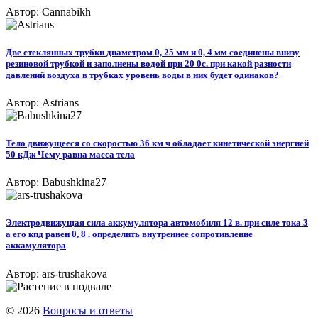
Автор: Cannabikh
Две стеклянных трубки диаметром 0, 25 мм и 0, 4 мм соединены внизу
резиновой трубкой и заполнены водой при 20 0с. при какой разности
давлений воздуха в трубках уровень воды в них будет одинаков?
Автор: Astrians
Тело движущееся со скоростью 36 км ч обладает кинетической энергией
50 кДж Чему равна масса тела
Автор: Babushkina27
Электродвижущая сила аккумулятора автомобиля 12 в. при силе тока 3
а его кпд равен 0, 8 . определить внутреннее сопротивление
аккамулятора
Автор: ars-trushakova
© 2026
Вопросы и ответы