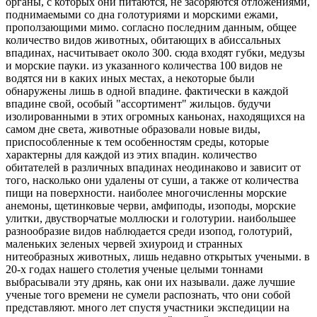
органы, с которых они питаются, не засоряются отложениями,
поднимаемыми со дна голотуриями и морскими ежами,
проползающими мимо. согласно последним данным, общее
количество видов животных, обитающих в абиссальных
впадинах, насчитывает около 300. сюда входят губки, медузы
и морские пауки. из указанного количества 100 видов не
водятся ни в каких иных местах, а некоторые были
обнаружены лишь в одной впадине. фактически в каждой
впадине свой, особый "ассортимент" жильцов. будучи
изолированными в этих огромных каньонах, находящихся на
самом дне света, животные образовали новые виды,
приспособленные к тем особенностям среды, которые
характерны для каждой из этих впадин. количество
обитателей в различных впадинах неодинаково и зависит от
того, насколько они удалены от суши, а также от количества
пищи на поверхности. наиболее многочисленны морские
анемоны, щетинковые черви, амфиподы, изоподы, морские
улитки, двустворчатые моллюски и голотурии. наибольшее
разнообразие видов наблюдается среди изопод, голотурий,
маленьких зеленых червей эхиуроид и странных
нитеобразных животных, лишь недавно открытых учеными. в
20-х годах нашего столетия ученые целыми тоннами
выбрасывали эту дрянь, как они их называли. даже лучшие
ученые того времени не сумели распознать, что они собой
представляют. много лет спустя участники экспедиции на