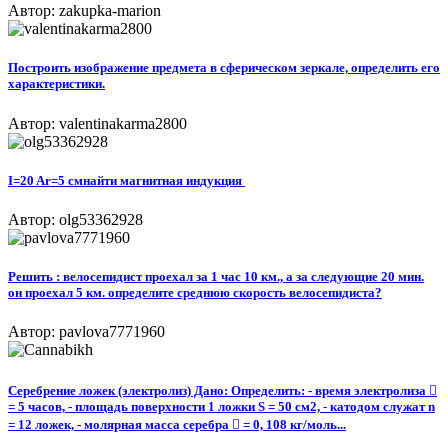
Автор: zakupka-marion
Построить изображение предмета в сферическом зеркале, определить его
характеристики.
Автор: valentinakarma2800
I=20 Ar=5 смнайти магнитная индукция ​
Автор: olg53362928
Решить : велосепидист проехал за 1 час 10 км., а за следующие 20 мин.
он проехал 5 км. определите среднюю скорость велосепидиста?
Автор: pavlova7771960
Серебрение ложек (электролиз) Дано: Определить: - время электролиза 
= 5 часов, - площадь поверхности 1 ложки S = 50 см2, - катодом служат n
= 12 ложек, - молярная масса серебра  = 0, 108 кг/моль...