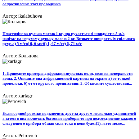
сопротивление этот проводника
Автор: ikalabuhova
Пластилінова кулька масою 1 кг, що рухається зі швидкістю 5 м/с,
налiтас на нерухому купьку масою 2 кг. Визначте швидость їх спільного
руху. а) 5 м/св) 0, 6 м/с6) 1, 67 м/сг) 6, 71 м/с​
Автор: Кольцова
1. Приведите примеры дифракции звуковых волн, волн на поверхности
воды. 2. Опишите вид дифракционной картины на экране а) от тонкой
проволоки, б) от от круглого препятствия; 3. Объясните существован...
Автор: xarfagr
Если к одной розетки подключить друг за другом несколько удлинителей
а затем в них включать бытовые приборы то при подсоединение каждого
следующего прибора общая сила тока в цепи будет(1), и это може...
Автор: Petrovich