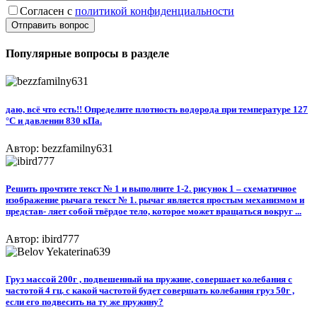
Согласен с
политикой конфиденциальности
Отправить вопрос
Популярные вопросы в разделе
даю, всё что есть!! Определите плотность водорода при температуре 127
°С и давлении 830 кПа.
Автор: bezzfamilny631
Решить прочтите текст № 1 и выполните 1-2. рисунок 1 – схематичное
изображение рычага текст № 1. рычаг является простым механизмом и
представ- ляет собой твёрдое тело, которое может вращаться вокруг ...
Автор: ibird777
Груз массой 200г , подвешенный на пружине, совершает колебания с
частотой 4 гц. с какой частотой будет совершать колебания груз 50г ,
если его подвесить на ту же пружину?