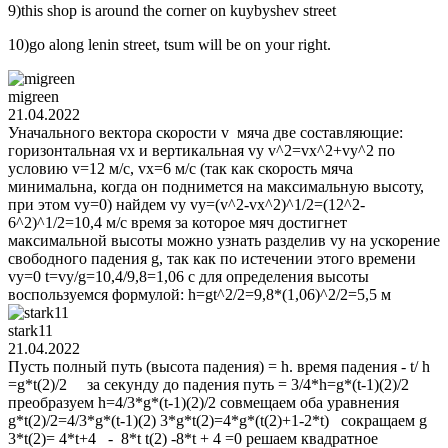
9)this shop is around the corner on kuybyshev street
10)go along lenin street, tsum will be on your right.
migreen
21.04.2022
Уначального вектора скорости v мяча две составляющие:
горизонтальная vx и вертикальная vy v^2=vx^2+vy^2 по
условию v=12 м/с, vx=6 м/с (так как скорость мяча
минимальна, когда он поднимется на максимальную высоту,
при этом vy=0) найдем vy vy=(v^2-vx^2)^1/2=(12^2-
6^2)^1/2=10,4 м/с время за которое мяч достигнет
максимальной высоты можно узнать разделив vy на ускорение
свободного падения g, так как по истечении этого времени
vy=0 t=vy/g=10,4/9,8=1,06 с для определения высоты
воспользуемся формулой: h=gt^2/2=9,8*(1,06)^2/2=5,5 м
stark11
21.04.2022
Пусть полный путь (высота падения) = h. время падения - t/ h
=g*t(2)/2 за секунду до падения путь = 3/4*h=g*(t-1)(2)/2
преобразуем h=4/3*g*(t-1)(2)/2 совмещаем оба уравнения
g*t(2)/2=4/3*g*(t-1)(2) 3*g*t(2)=4*g*(t(2)+1-2*t) сокращаем g
3*t(2)= 4*t+4 - 8*t t(2) -8*t + 4 =0 решаем квадратное