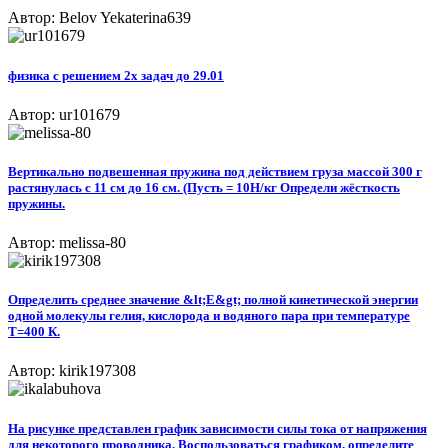
Автор: Belov Yekaterina639
физика с решением 2х задач до 29.01
Автор: ur101679
Вертикально подвешенная пружина под действием груза массой 300 г
растянулась с 11 см до 16 см. (Пусть = 10Н/кг Определи жёсткость
пружины.
Автор: melissa-80
Определить среднее значение &lt;E&gt; полной кинетической энергии
одной молекулы гелия, кислорода и водяного пара при температуре
Т=400 К.​
Автор: kirik197308
На рисунке представлен график зависимости силы тока от напряжения
для некоторого проводника. Воспользоваться графиком, определите