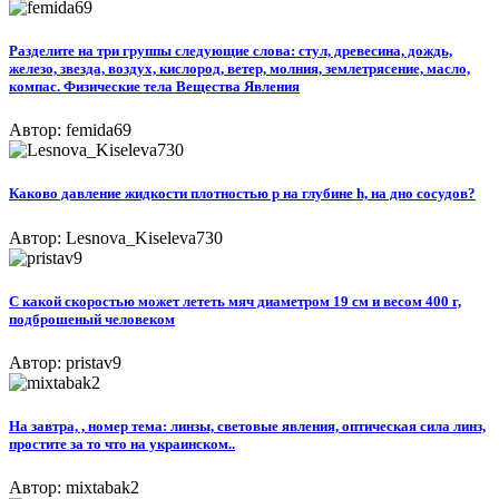
Разделите на три группы следующие слова: стул, древесина, дождь,
железо, звезда, воздух, кислород, ветер, молния, землетрясение, масло,
компас. Физические тела Вещества Явления
Автор: femida69
Каково давление жидкости плотностью p на глубине h, на дно сосудов?
Автор: Lesnova_Kiseleva730
С какой скоростью может лететь мяч диаметром 19 см и весом 400 г,
подброшеный человеком​
Автор: pristav9
На завтра, , номер тема: линзы, световые явления, оптическая сила линз,
простите за то что на украинском..
Автор: mixtabak2