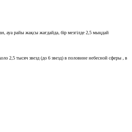
 ауа райы жақсы жағдайда, бір мезгілде 2,5 мыңдай
о 2,5 тысяч звезд (до 6 звезд) в половине небесной сферы , в