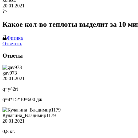
konss2
20.01.2021
?>
Какое кол-во теплоты выделит за 10 мин
Физика
Ответить
Ответы
gav973
20.01.2021
q=y^2rt
q=4*15*10=600 дж
Кулагина_Владимир1179
20.01.2021
0,8 кг.