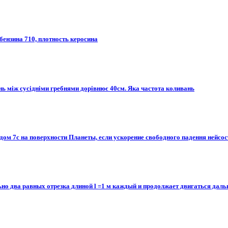
бензина 710, плотность керосина
ань між сусідніми гребнями дорівнює 40см. Яка частота коливань
ом 7с на поверхности Планеты, если ускорение свободного падення нейсост
 два равных отрезка длиной l =1 м каждый и продолжает двигаться дальше. 