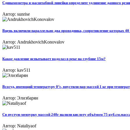
Сдинамометра и масштабной линейки определите удлинение данного резино
Автор: sunrise
Вцепь включили параллельно два проводника, сопротивление которых 40 ом
Автор: AndrukhovichKonovalov
Какое давление испытывает водолаз в реке на глубине 15м?
Автор: kav511
Всосуд, имеющий температуру 0°с, впустили пар массой 1 кг при температу
Автор: Элизбарян
Св пустую мензурку массой 240г налили кислоту объёмом 75 куб.см.масса
Автор: Nataliyaof