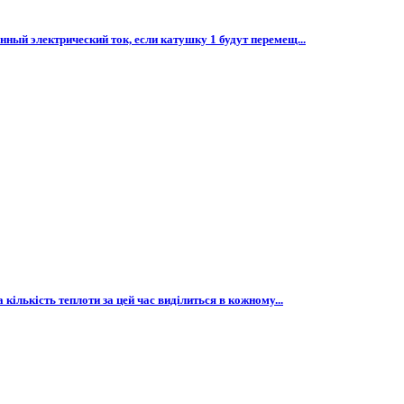
нный электрический ток, если катушку 1 будут перемещ...
 кількість теплоти за цей час виділиться в кожному...