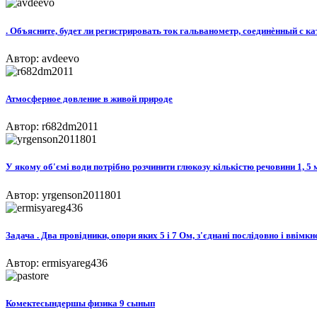
. Объясните, будет ли регистрировать ток гальванометр, соединѐнный с ка
Автор: avdeevo
Атмосферное довление в живой природе
Автор: r682dm2011
У якому об'ємі води потрібно розчинити глюкозу кількістю речовини 1, 
Автор: yrgenson2011801
Задача . Два провідники, опори яких 5 і 7 Ом, з'єднані послідовно і ввімк
Автор: ermisyareg436
Комектесындершы физика ​9 cынып