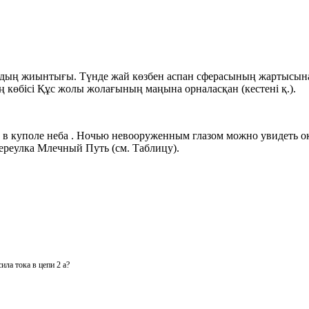
дың жиынтығы. Түнде жай көзбен аспан сферасының жартысынан,
 көбісі Құс жолы жолағының маңына орналасқан (кестені қ.).
 в куполе неба . Ночью невооруженным глазом можно увидеть окол
ереулка Млечный Путь (см. Таблицу).
ила тока в цепи 2 а?