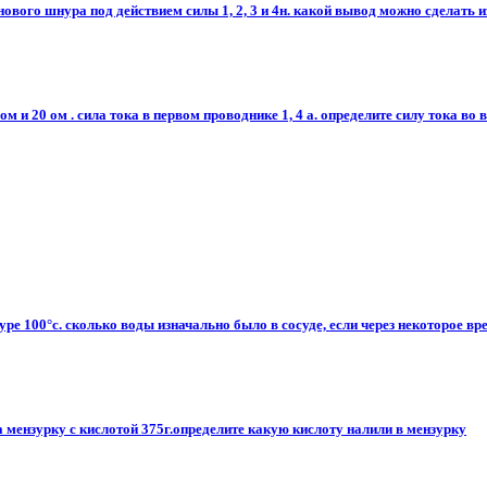
вого шнура под действием силы 1, 2, 3 и 4н. какой вывод можно сделать 
 и 20 ом . сила тока в первом проводнике 1, 4 а. определите силу тока во 
ре 100°с. сколько воды изначально было в сосуде, если через некоторое вре
 мензурку с кислотой 375г.определите какую кислоту налили в мензурку