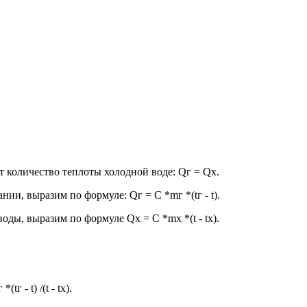
 количество теплоты холодной воде: Qг = Qх.
нии, выразим по формуле: Qг = C *mг *(tг - t).
оды, выразим по формуле Qх = C *mх *(t - tх).
 - t) /(t - tх).