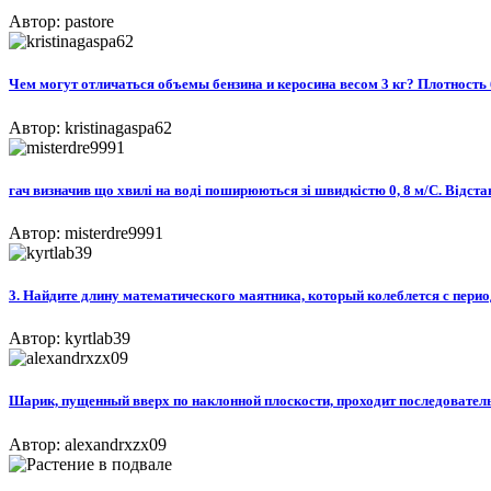
Автор: pastore
Чем могут отличаться объемы бензина и керосина весом 3 кг? Плотность 
Автор: kristinagaspa62
гач визначив що хвилі на воді поширюються зі швидкістю 0, 8 м/С. Відст
Автор: misterdre9991
3. Найдите длину математического маятника, который колеблется с период
Автор: kyrtlab39
Шарик, пущенный вверх по наклонной плоскости, проходит последовательно
Автор: alexandrxzx09