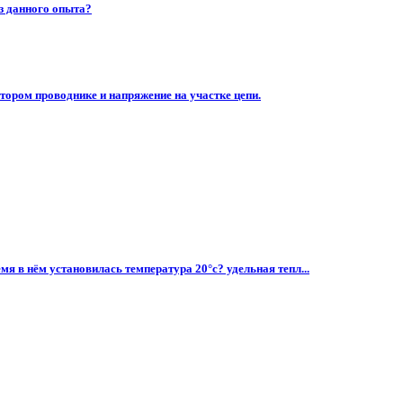
из данного опыта?
втором проводнике и напряжение на участке цепи.
мя в нём установилась температура 20°с? удельная тепл...