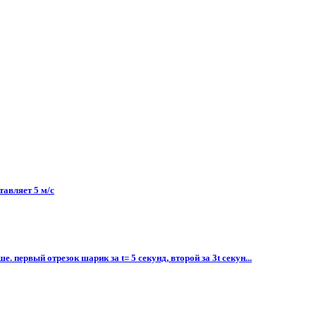
авляет 5 м/с​
первый отрезок шарик за t= 5 секунд, второй за 3t секун...