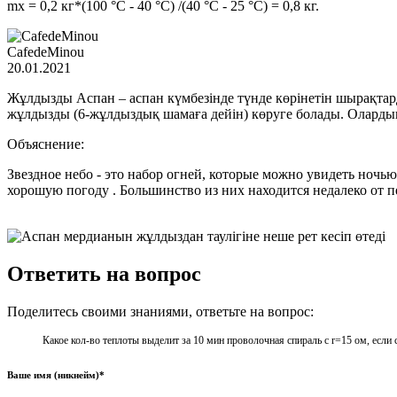
mх = 0,2 кг*(100 °C - 40 °C) /(40 °C - 25 °C) = 0,8 кг.
CafedeMinou
20.01.2021
Жұлдызды Аспан – аспан күмбезінде түнде көрінетін шырақтар
жұлдызды (6-жұлдыздық шамаға дейін) көруге болады. Олардың
Объяснение:
Звездное небо - это набор огней, которые можно увидеть ночью
хорошую погоду . Большинство из них находится недалеко от п
Ответить на вопрос
Поделитесь своими знаниями, ответьте на вопрос:
Какое кол-во теплоты выделит за 10 мин проволочная спираль с r=15 ом, если с
Ваше имя (никнейм)*