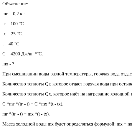
Объяснение:
mг = 0,2 кг.
tг = 100 °C.
tх = 25 °C.
t = 40 °C.
С = 4200 Дж/кг *°C.
mх - ?
При смешивании воды разной температуры, горячая вода отдаст
Количество теплоты Qг, которое отдаст горячая вода при остыва
Количество теплоты Qх, которое идёт на нагревание холодной в
C *mг *(tг - t) = C *mх *(t - tх).
mг *(tг - t) = mх *(t - tх).
Масса холодной воды mх будет определяться формулой: mх = mг *(tг