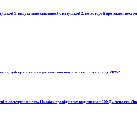
тушкой 1, индуктивно связанной с катушкой 2, по которой протекает постоя
5 моль, щоб приготувати розчин з масовою часткою вуглеводу 20%?
нені в електричне коло. На обох провідниках виділяється 900 Дж теплоти. Яка