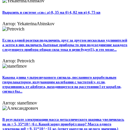
Выразить в системе «си»: а) 0, 35 ма б) 4, 02 мв в) 4, 75 кв
Автор: YekaterinaAbinskov
Если к одной розетки подключить друг за другом несколько удлинителей
а затем в них включать бытовые приборы то при подсоединение каждого
следующего прибора общая сила тока в цепи будет(1), и это може...
Автор: Petrovich
Какова длина ультрозвукового сигнала, посланного корабельным
гидролакатором, излучающим колебания с частотой v, если,
отразившись от айзберга, находивщегося на расстоянии l от корабля,
сигнал бы...
Автор: stanefimov
В результате электризации масса металлического шарика увеличилась
на m = 5, 35*10^−6 г. Какой заряд приобрёл шар? Масса одного
электрона m0 = 9, 11*10^−31 кг. (ответ округли до целого значения.)