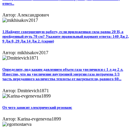
ответ...
Автор: Александрович
1.Найдите совершенную работу, если приложенная сила равна 20 Н, а
пройденный путь 70 см? Укажите правильный вариант ответа: 140 Дж 2,
9 Дж 0, 29 Дж 14 Дж 2. (скрин)
Автор: mikhisakov2017
Определите, под каким давлением объем газа увеличился с 1 л до 2 л.
Известно, что на увеличение внутренней энергии газа потрачена 1/3
часть переданного количества теплоты от нагревателя, равного 60...
Автор: Dmitrievich1871
От чего зависит электрический резонанс
Автор: Karina-evgenevna1899