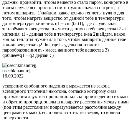
должны произойти, чтобы вещество стало паром. конкретно в
твоем случае все просто - спирт нужно сначала нагреть, а
потом выпарить. 1)найдем, какое кол-во теплоты нужно для
того, чтобы нагреть вещество от данной тебе в температуры
до температуры кипения: q1 = cm (t2-t1), где с - удельная
теплоёмкость вещества m - масса данного тебе вещества t2 - t
кипения, t1 - данная тебе в температура в-ва 2)найдем, какое
кол-во теплоты нужно для того, чтобы выпарить данное тебе
кол-во вещества: q2=lm, где l - удельная теплота
парообразования m - масса данного тебе вещества 3)
qобщее=q1 + q2 дерзай ; )
osechkinandrejj
16.09.2022
ускорение свободного падения выражается из закона
всемирного тяготения ньютона, согласно которому сила
притяжения двух тел пропорциональна произведению их масс
и обратно пропорциональна квадрату расстояния между ними
(под этим расстоянием подразумевается расстояние между
центрами их масс). если одно из этих тел земля, то вблизи
поверхности
,