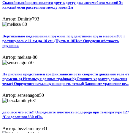
Скакой силой притягивается друг к другу два автомобиля массой 5т
каждый если расстояние между ними 2м
Автор: Dmitriy793
Вертикально подвешенная пружина под действием груза массой 300 г
растянулась с 11 см до 16 см. (Пусть = 10Н/кг Определи жёсткость
пружины.
Автор: melissa-80
На рисунке представлен график зависимости скорости движения тела от
времени. a) Используя данные графика:b) Опишите характер движения
телаc) Определите начальную скорость тела.d) Запишите уравнение пе...
Автор: sensenagon50
даю, всё что есть!! Определите плотность водорода при температуре 127
°С и давлении 830 кПа.
Автор: bezzfamilny631