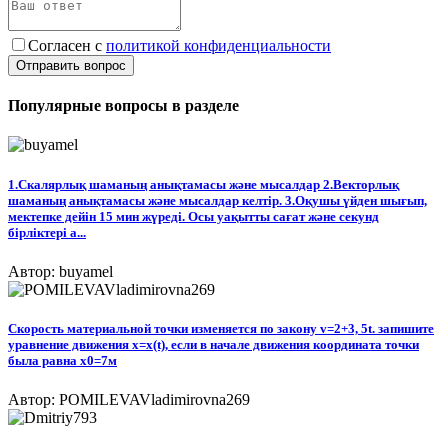
Согласен с
политикой конфиденциальности
Отправить вопрос
Популярные вопросы в разделе
1.​​Скалярлық шаманың анықтамасы жəне мысалдар 2.​​Векторлық
шаманың анықтамасы жəне мысалдар келтір. 3.​​Оқушы үйден шығып,
мектепке дейiн 15 мин жүредi. Осы уақытты сағат жəне секунд
бiрлiктерi а...
Автор: buyamel
Скорость материальной точки изменяется по закону v=2+3, 5t. запишите
уравнение движения x=x(t), если в начале движения координата точки
была равна x0=7м​
Автор: POMILEVAVladimirovna269