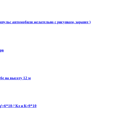
мпульс автомобиля желательно с рисунком, заранее )
рв​
бе на высоту 12 м
²=6*10-³ Кл и К=9*10​