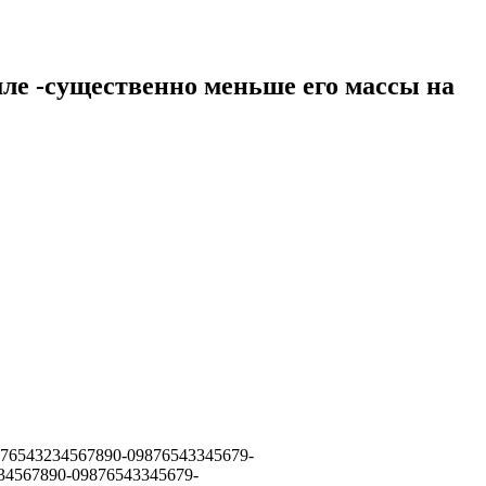
мле -существенно меньше его массы на
876543234567890-09876543345679-
34567890-09876543345679-