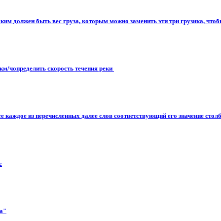
ким должен быть вес груза, которым можно заменить эти три грузика, чтобы
км/чопределить скорость течения реки ​
те каждое из перечисленных далее слов соответствующий его значение столбе
с
ма"