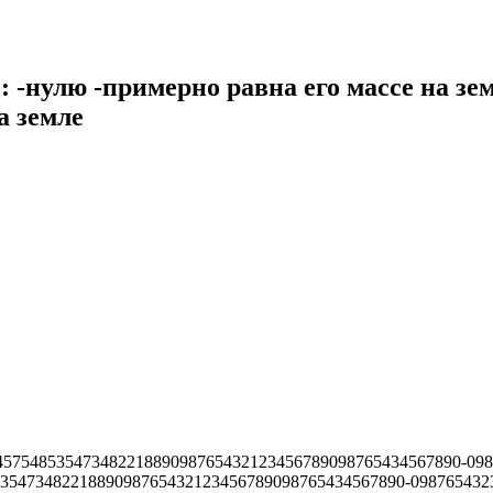
 -нулю -примерно равна его массе на зе
а земле
245754853547348221889098765432123456789098765434567890-09
3547348221889098765432123456789098765434567890-098765432