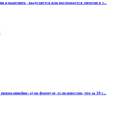
ии и выяснить , выделяется или поглощается энергия в э...
?
молинейно: а) по формуле, если известно, что за 10 с...