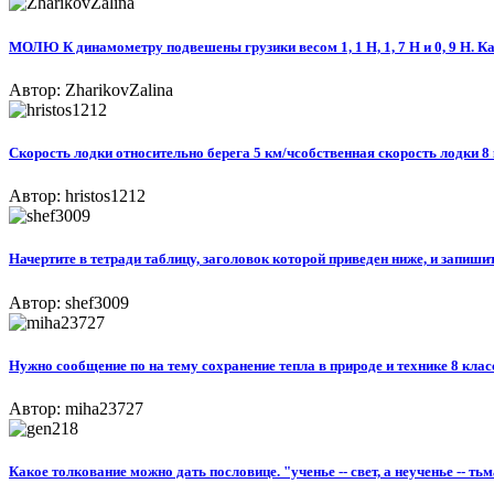
МОЛЮ К динамометру подвешены грузики весом 1, 1 Н, 1, 7 Н и 0, 9 Н. Ка
Автор: ZharikovZalina
Скорость лодки относительно берега 5 км/чсобственная скорость лодки 8 
Автор: hristos1212
Начертите в тетради таблицу, заголовок которой приведен ниже, и запиши
Автор: shef3009
Нужно сообщение по на тему сохранение тепла в природе и технике 8 клас
Автор: miha23727
Какое толкование можно дать пословице. "ученье -- свет, а неученье -- ть