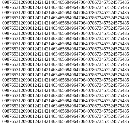
0987653120900124214214634656849647064078673457524575485
0987653120900124214214634656849647064078673457524575485
0987653120900124214214634656849647064078673457524575485
0987653120900124214214634656849647064078673457524575485
0987653120900124214214634656849647064078673457524575485
0987653120900124214214634656849647064078673457524575485
0987653120900124214214634656849647064078673457524575485
0987653120900124214214634656849647064078673457524575485
0987653120900124214214634656849647064078673457524575485
0987653120900124214214634656849647064078673457524575485
0987653120900124214214634656849647064078673457524575485
0987653120900124214214634656849647064078673457524575485
0987653120900124214214634656849647064078673457524575485
0987653120900124214214634656849647064078673457524575485
0987653120900124214214634656849647064078673457524575485
0987653120900124214214634656849647064078673457524575485
0987653120900124214214634656849647064078673457524575485
0987653120900124214214634656849647064078673457524575485
0987653120900124214214634656849647064078673457524575485
0987653120900124214214634656849647064078673457524575485
0987653120900124214214634656849647064078673457524575485
0987653120900124214214634656849647064078673457524575485
0987653120900124214214634656849647064078673457524575485
09876531209001242142146346568496470640786734575245754853