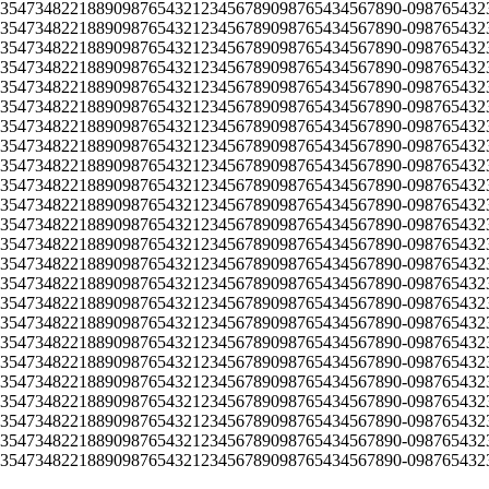
3547348221889098765432123456789098765434567890-098765432
3547348221889098765432123456789098765434567890-098765432
3547348221889098765432123456789098765434567890-098765432
3547348221889098765432123456789098765434567890-098765432
3547348221889098765432123456789098765434567890-098765432
3547348221889098765432123456789098765434567890-098765432
3547348221889098765432123456789098765434567890-098765432
3547348221889098765432123456789098765434567890-098765432
3547348221889098765432123456789098765434567890-098765432
3547348221889098765432123456789098765434567890-098765432
3547348221889098765432123456789098765434567890-098765432
3547348221889098765432123456789098765434567890-098765432
3547348221889098765432123456789098765434567890-098765432
3547348221889098765432123456789098765434567890-098765432
3547348221889098765432123456789098765434567890-098765432
3547348221889098765432123456789098765434567890-098765432
3547348221889098765432123456789098765434567890-098765432
3547348221889098765432123456789098765434567890-098765432
3547348221889098765432123456789098765434567890-098765432
3547348221889098765432123456789098765434567890-098765432
3547348221889098765432123456789098765434567890-098765432
3547348221889098765432123456789098765434567890-0987654323
3547348221889098765432123456789098765434567890-098765432
547348221889098765432123456789098765434567890-09876543234