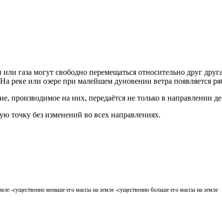
 или газа могут свободно перемещаться относительно друг друга
 На реке или озере при малейшем дуновении ветра появляется ря
е, производимое на них, передаётся не только в направлении де
бую точку без изменений во всех направлениях.
емле -существенно меньше его массы на земле -существенно больше его массы на земле