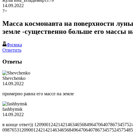
Кулагина_Владимир1179
14.09.2022
?>
Масса космонавта на поверхности луны:
земле -существенно больше его массы н
Физика
Ответить
Ответы
Shevchenko
14.09.2022
примерно равна его массе на земле
fashbymsk
14.09.2022
в конце ответ)) 1209001242142146346568496470640786734575
0987653120900124214214634656849647064078673457524575485