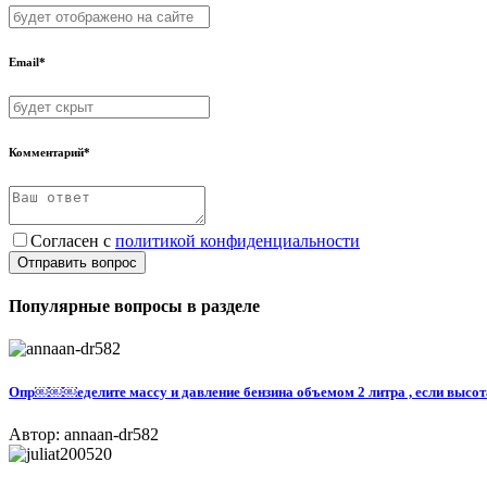
Email*
Комментарий*
Согласен с
политикой конфиденциальности
Отправить вопрос
Популярные вопросы в разделе
Опр￼￼￼еделите массу и давление бензина объемом 2 литра , если высота
Автор: annaan-dr582