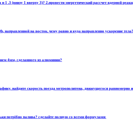
н 1 .3 (внизу 1 вверху 3)? 2.провести энергетический рассчет ядерной реакц
0h, направленной на восток. чему равно и куда направленно ускорение тела
нием 4мм, сделанного из алюминия?
фику. найдите скорость поезда метрополитена, движущегося равномерно и пря
ільки потрібно палива? сделайте полную со всеми формулами ​