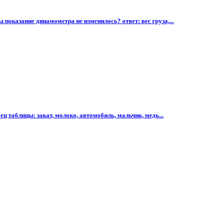
 показание динамометра не изменилось? ответ: вес груза,...
ц таблицы: закат, молоко, автомобиль, мальчик, медь...