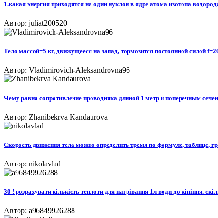
1.какая энергия приходится на один нуклон в ядре атома изотопа водорода 
Автор: juliat200520
Тело массой=5 кг, движущееся на запад, тормозится постоянной силой f=2
Автор: Vladimirovich-Aleksandrovna96
Чему равна сопротивление проводника длиной 1 метр и поперечным сече
Автор: Zhanibekrva Kandaurova
Скорость движения тела можно определить тремя по формуле, таблице, гра
Автор: nikolavlad
30 ! розрахувати кількість теплоти для нагрівання 1л води до кіпіння. ск
Автор: a96849926288