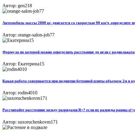
Автор: gen218
Автомобиль массы 2000 кг, двигается со скоростью 90 км/ч .определите и
Автор: orange-salon-job77
Формула по которой можно определить расстояние до цели с радиолаката
Автор: Екатерина15
Какая работа совершается при поднятии бетонной плиты объемом 2м в ку
Автор: rodin4010
Рассчитайте расстояние между разрядами R=? если их разряды равны q¹=q
Автор: suxoruchenkovm171