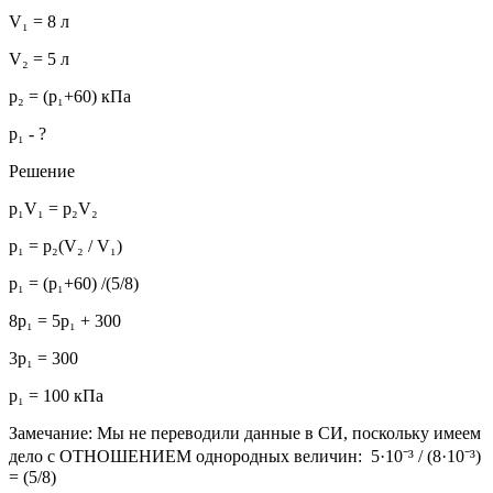
V₁ = 8 л
V₂ = 5 л
p₂ = (p₁+60) кПа
p₁ - ?
Решение
p₁V₁ = p₂V₂
p₁ = p₂(V₂ / V₁)
p₁ = (p₁+60) /(5/8)
8p₁ = 5p₁ + 300
3p₁ = 300
p₁ = 100 кПа
Замечание: Мы не переводили данные в СИ, поскольку имеем
дело с ОТНОШЕНИЕМ однородных величин: 5·10⁻³ / (8·10⁻³)
= (5/8)