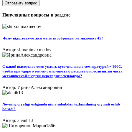
Отправить вопрос
Популярные вопросы в разделе
Чому відштовхуються магніти зображені на малюнку 45?
Автор: shuxratmaxmedov
C какой высоты должен упасть кусочек льда c температурой − 100С,
чтобы при ударе о землю он полностью расплавиля, если пятая часть
механической энергии переходит в тепловую?​
Автор: ИринаАлександровна
Novning qiyaligi oshganda nima sababdan tezlanishning qiymati oshib
boradi?​
Автор: alenih13