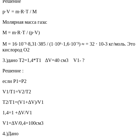
Решение
p·V = m·R·T / M
Молярная масса газа:
M = m·R·T / (p·V)
M = 16·10⁻³·8,31·385 / (1·10⁶·1,6·10⁻³) ≈ = 32 ⋅ 10-3 кг/моль. Это
кислород О2
3.)дано T2=1,4*T1 ΔV=40 см3 V1- ?
Решение :
если P1=P2
V1/T1=V2/T2
T2/T1=(V1+ΔV)/V1
1,4=1 +ΔV/V1
V1=ΔV/0,4=100cм3
4.)Дано