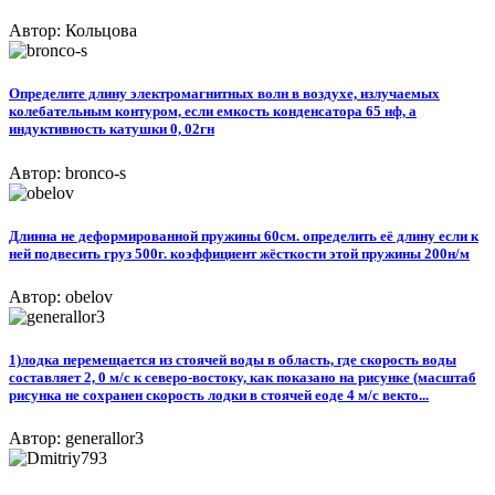
Автор: Кольцова
Определите длину электромагнитных волн в воздухе, излучаемых
колебательным контуром, если емкость конденсатора 65 нф, а
индуктивность катушки 0, 02гн
Автор: bronco-s
Длинна не деформированной пружины 60см. определить её длину если к
ней подвесить груз 500г. коэффициент жёсткости этой пружины 200н/м
Автор: obelov
1)лодка перемещается из стоячей воды в область, где скорость воды
составляет 2, 0 м/с к северо-востоку, как показано на рисунке (масштаб
рисунка не сохранен скорость лодки в стоячей еоде 4 м/с векто...
Автор: generallor3