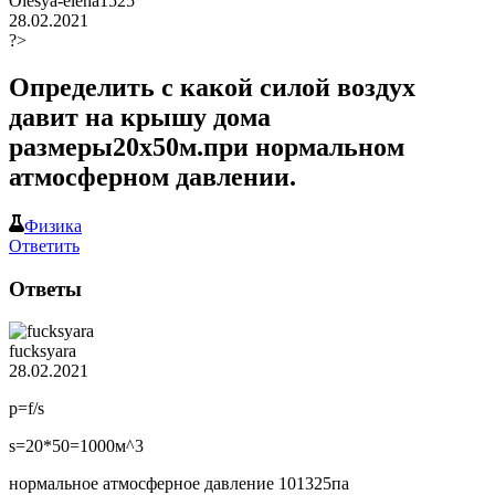
Olesya-elena1525
28.02.2021
?>
Определить с какой силой воздух
давит на крышу дома
размеры20х50м.при нормальном
атмосферном давлении.
Физика
Ответить
Ответы
fucksyara
28.02.2021
p=f/s
s=20*50=1000м^3
нормальное атмосферное давление 101325па