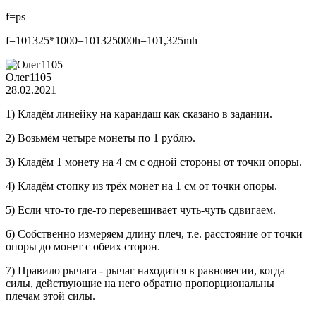
f=ps
f=101325*1000=101325000h=101,325mh
Олег1105
28.02.2021
1) Кладём линейку на карандаш как сказано в задании.
2) Возьмём четыре монеты по 1 рублю.
3) Кладём 1 монету на 4 см с одной стороны от точки опоры.
4) Кладём стопку из трёх монет на 1 см от точки опоры.
5) Если что-то где-то перевешивает чуть-чуть сдвигаем.
6) Собственно измеряем длину плеч, т.е. расстояние от точки
опоры до монет с обеих сторон.
7) Правило рычага - рычаг находится в равновесии, когда
силы, действующие на него обратно пропорциональны
плечам этой силы.