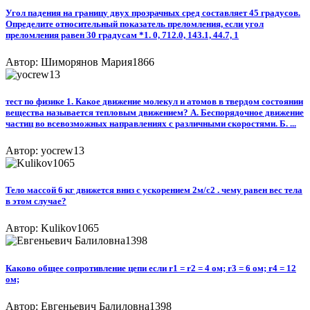
Угол падения на границу двух прозрачных сред составляет 45 градусов.
Определите относительный показатель преломления, если угол
преломления равен 30 градусам *1. 0, 712.0, 143.1, 44.7, 1​
Автор: Шиморянов Мария1866
тест по физике 1. Какое движение молекул и атомов в твердом состоянии
вещества называется тепловым движением? А. Беспорядочное движение
частиц во всевозможных направлениях с различными скоростями. Б. ...
Автор: yocrew13
Тело массой 6 кг движется вниз с ускорением 2м/c2 . чему равен вес тела
в этом случае?
Автор: Kulikov1065
Каково общее сопротивление цепи если r1 = r2 = 4 oм; r3 = 6 oм; r4 = 12
oм;
Автор: Евгеньевич Балиловна1398