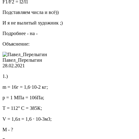
F1/F2 = l2/l1
Подставляем числа и всё))
И я не вылитый художник ;)
Подробнее - на -
Объяснение:
Павел_Перелыгин
28.02.2021
1.)
m = 16г = 1,6⋅10-2 кг;
р = 1 МПа = 106Па;
Т = 112° С = 385К;
V = 1,6л = 1,6 ⋅ 10-3м3;
М - ?