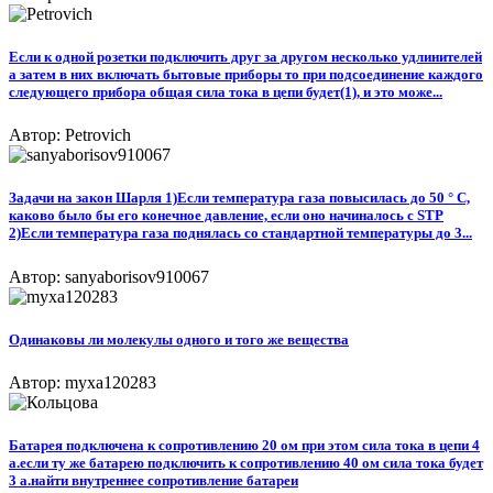
Если к одной розетки подключить друг за другом несколько удлинителей
а затем в них включать бытовые приборы то при подсоединение каждого
следующего прибора общая сила тока в цепи будет(1), и это може...
Автор: Petrovich
Задачи на закон Шарля 1)Если температура газа повысилась до 50 ° C,
каково было бы его конечное давление, если оно начиналось с STP
2)Если температура газа поднялась со стандартной температуры до 3...
Автор: sanyaborisov910067
Одинаковы ли молекулы одного и того же вещества
Автор: myxa120283
Батарея подключена к сопротивлению 20 ом при этом сила тока в цепи 4
а.если ту же батарею подключить к сопротивлению 40 ом сила тока будет
3 а.найти внутреннее сопротивление батареи