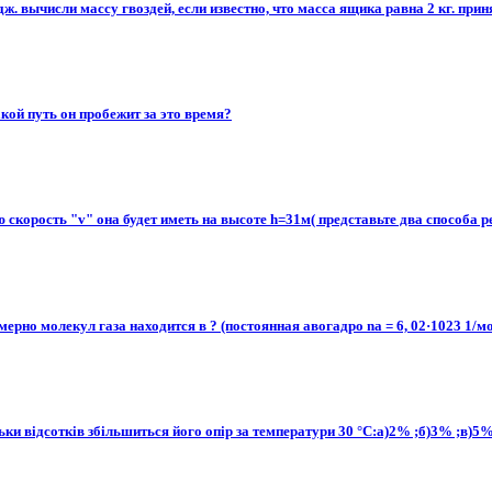
 вычисли массу гвоздей, если известно, что масса ящика равна 2 кг. принять
какой путь он пробежит за это время?
скорость "v" она будет иметь на высоте h=31м( представьте два способа р
ерно молекул газа находится в ? (постоянная авогадро na = 6, 02·1023 1/м
льки відсотків збільшиться його опір за температури 30 °С:а)2% ;б)3% ;в)5