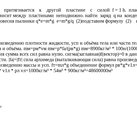
а притягивается к другой пластине с силой f = 1 h. пла
ит между пластинами неподвижно. найти заряд q на конденсат
овесия пылинки q*e=m*g e=m*g/q (2)подставим формулу (2) и
оизведению плотности жидкости, усп и объёма тела или части т
 и объёма. mм=pм*vм mм=p*fa/(pв*g) mм=8900кг/м³ * 100н/(1000к
я сумма всех сил равна нулю. сигма(заглавная)f(вектор)=0 в д
. |fa|=|fт| сила архимеда (выталкивающая сила) равна произвед
оизведению массы и усп. fт=mл*g объединение формул pв*g*v1л
 v1л * pл vл=1000кг/м³ * 54м³ * 900кг/м³=48600000м³
и