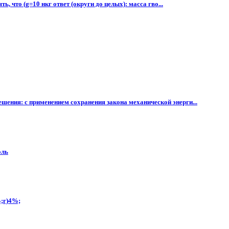
, что (g=10 нкг ответ (округи до целых): масса гво...
ешения: с применением сохранения закона механической энерги...
оль
%;г)4%;