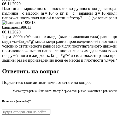
06.11.2020
Пластина заряженного плоского воздушного конденсатор
пылинка с массой m = 10^-5 кг и с зарядом q = 10 мккл вис
напряженность поля одной пластиныf=e*q/2 (1)условие равн
baumanec199613
06.11.2020
1. pм=8900кг/м³ сила архимеда (выталкивающая сила) равна пр
меди vм=fа/(pв*g) масса меди равна произведению её плотности
условию статического равновесия для поступательного движени
противоположные по направлению: сила архимеда и сила тяжести
погружённого в жидкость. fa=pв*g*v1л сила тяжести равна пр
льдины равен произведению всей её массы и плотности vл=рв *
Ответить на вопрос
Поделитесь своими знаниями, ответьте на вопрос:
Масса груза равна 10 кг найти массу 2 груза если рычаг находится в равновеси
Ваше имя (никнейм)*