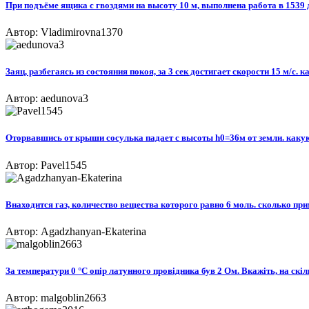
При подъёме ящика с гвоздями на высоту 10 м, выполнена работа в 1539 дж.
Автор: Vladimirovna1370
Заяц, разбегаясь из состояния покоя, за 3 сек достигает скорости 15 м/с. 
Автор: aedunova3
Оторвавшись от крыши сосулька падает с высоты h0=36м от земли. какую 
Автор: Pavel1545
Внаходится газ, количество вещества которого равно 6 моль. сколько прим
Автор: Agadzhanyan-Ekaterina
За температури 0 °С опір латунного провідника був 2 Ом. Вкажіть, на скі
Автор: malgoblin2663