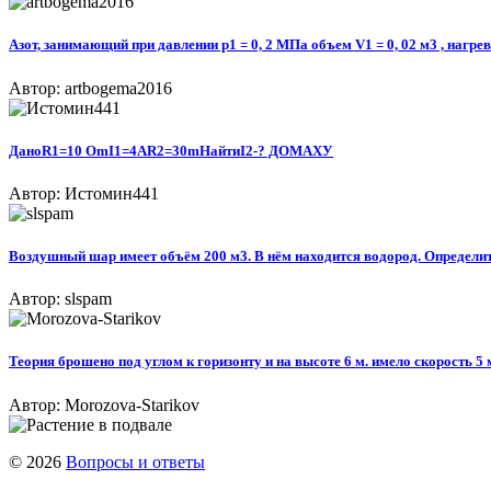
Азот, занимающий при давлении p1 = 0, 2 МПа объем V1 = 0, 02 м3 , нагрев
Автор: artbogema2016
ДаноR1=10 OmI1=4AR2=30mНайтиI2-? ДОМАХУ​
Автор: Истомин441
Воздушный шар имеет объём 200 м3. В нём находится водород. Определите
Автор: slspam
Теория брошено под углом к горизонту и на высоте 6 м. имело скорость 5
Автор: Morozova-Starikov
© 2026
Вопросы и ответы