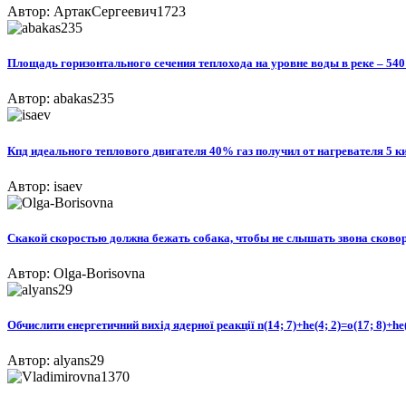
Автор: АртакСергеевич1723
Площадь горизонтального сечения теплохода на уровне воды в реке – 540 
Автор: abakas235
Кпд идеального теплового двигателя 40% газ получил от нагревателя 5 
Автор: isaev
Скакой скоростью должна бежать собака, чтобы не слышать звона сковор
Автор: Olga-Borisovna
Обчислити енергетичний вихід ядерної реакції n(14; 7)+he(4; 2)=o(17; 8)+he(
Автор: alyans29