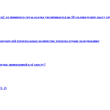
м2. от принятого груза осадка увеличивается на 50 см.определите массу гр
килоджоулей теплоты какое количество теплоты отдано холодильнику
одки, привязанной к её хвосту?
1; 2)