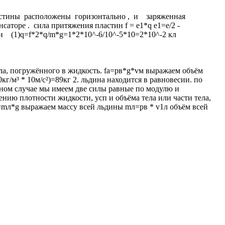
стины расположены горизонтально , и заряженная
оре . сила притяжения пластин f = e1*q e1=e/2 -
 (1)q=f*2*q/m*g=1*2*10^-6/10^-5*10=2*10^-2 кл
ела, погружённого в жидкость. fa=pв*g*vм выражаем объём
г/м³ * 10м/с²)=89кг 2. льдина находится в равновесии. по
анном случае мы имеем две силы равные по модулю и
ению плотности жидкости, усп и объёма тела или части тела,
=mл*g выражаем массу всей льдины mл=рв * v1л объём всей