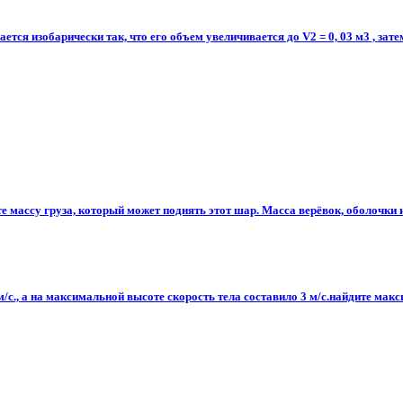
ается изобарически так, что его объем увеличивается до V2 = 0, 03 м3 , за
 массу груза, который может поднять этот шар. Масса верёвок, оболочки и
 м/с., а на максимальной высоте скорость тела составило 3 м/с.найдите ма