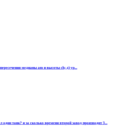
у пересечения медианы am и высоты ch; д) ур...
 один танк? и за сколько времени второй завод производит 3...