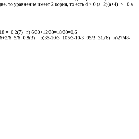
две, то уравнение имеет 2 корня, то есть d > 0 (a+2)(a+4) > 0 a
18 = 0,2(7) г) 6/30+12/30=18/30=0,6
+2/6=5/6=0,8(3) з)35-10/3=105/3-10/3=95/3=31,(6) л)27/48-