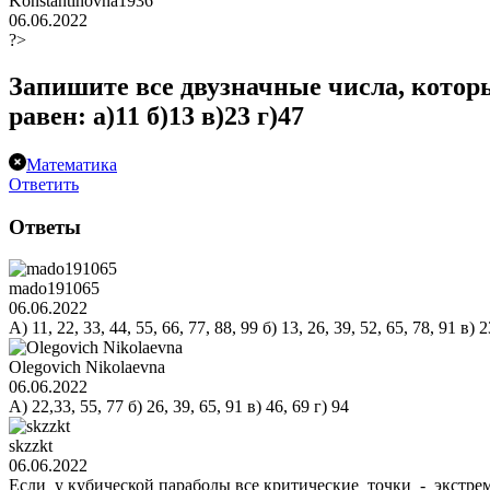
Konstantinovna1936
06.06.2022
?>
Запишите все двузначные числа, котор
равен: а)11 б)13 в)23 г)47
Математика
Ответить
Ответы
mado191065
06.06.2022
А) 11, 22, 33, 44, 55, 66, 77, 88, 99 б) 13, 26, 39, 52, 65, 78, 91 в) 2
Olegovich Nikolaevna
06.06.2022
А) 22,33, 55, 77 б) 26, 39, 65, 91 в) 46, 69 г) 94
skzzkt
06.06.2022
Если у кубической параболы все критические точки - экстрем