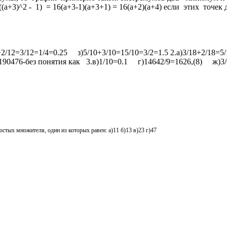
((a+3)^2 - 1) = 16(a+3-1)(a+3+1) = 16(a+2)(a+4) если этих точек 
2/12=3/12=1/4=0.25 з)5/10+3/10=15/10=3/2=1.5 2.а)3/18+2/18=5/
190476-без понятия как 3.в)1/10=0.1 г)14642/9=1626,(8) ж)3/6
стых множителя, один из которых равен: а)11 б)13 в)23 г)47