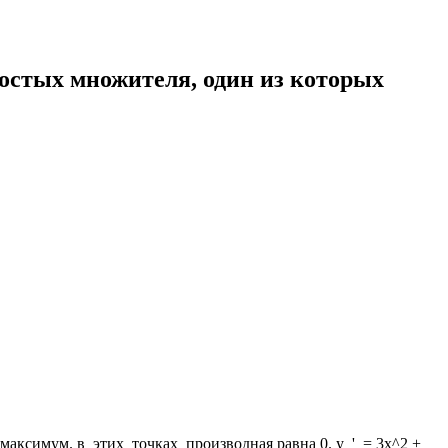
остых множителя, один из которых
аксимум. в этих точках производная равна 0. y ' = 3x^2 +