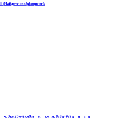
/11)Найдите коэффициент k​
=_ч. 3км25м-2км9м=_м=_км_м. 8т8ц+9т9ц=_ц=_т_ц