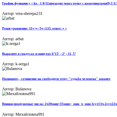
График функции у = kx - 1 8/11проходит через точку с координатами(9;3 3
Автор: vera-sherepa231
Реши уравнение: 11y+y−5y=133. ответ: y =
Автор: arbat
Выразите в градусах и минутах 6°15' ; 2° ; 11, 5°
Автор: k-serga1
Напишите, , сочинение на свободную тему: "судьба человека" заранее
Автор: Bulanova
Впиши пропушеные числа: 2ч30мин+35мин=_мин_ч_мин 3сут13ч-2сут22ч
Автор: Михайловна991