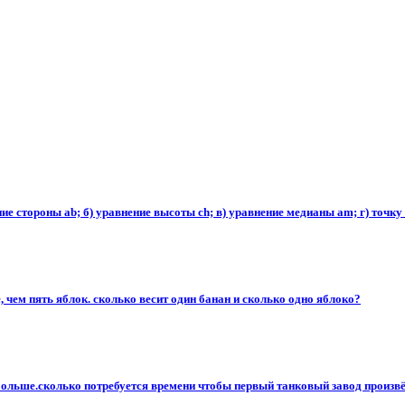
внение стороны ab; б) уравнение высоты ch; в) уравнение медианы am; г) точк
е, чем пять яблок. сколько весит один банан и сколько одно яблоко?
 больше.сколько потребуется времени чтобы первый танковый завод произвёл