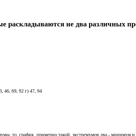
ые раскладываются не два различных пр
3, 46, 69, 92 г) 47, 94
умы, то график примерно такой. экстремумов два - минимум и м