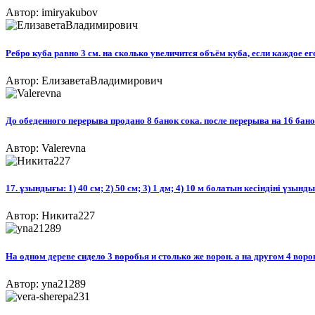
Автор: imiryakubov
Ребро куба равно 3 см. на сколько увеличится объём куба, если каждое его
Автор: ЕлизаветаВладимирович
До обеденного перерыва продано 8 банок сока. после перерыва на 16 бан
Автор: Valerevna
17. ұзындығы: 1) 40 см; 2) 50 см; 3) 1 дм; 4) 10 м болатын кесіндіні үзын
Автор: Никита227
На одном дереве сидело 3 воробья и столько же ворон. а на другом 4 воро
Автор: yna21289