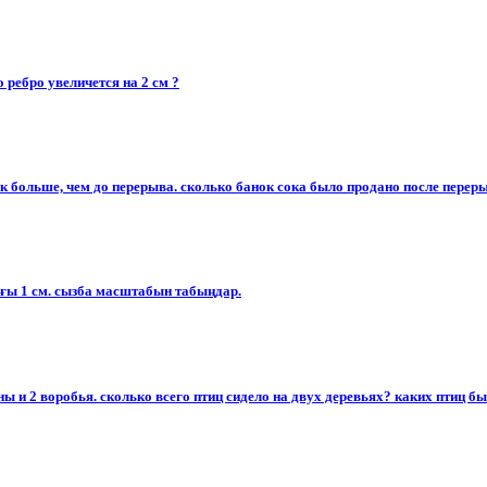
 ребро увеличется на 2 см ?
ок больше, чем до перерыва. сколько банок сока было продано после перер
дығы 1 см. сызба масштабын табыңдар.​
ны и 2 воробья. сколько всего птиц сидело на двух деревьях? каких птиц б