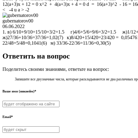
12(a+3)x + 12 = 0 x^2 + 4(a+3)x + 4 = 0 d = 16(a+3)^2 - 16 = 16
< -4 u a > -2
gubernatorov00
06.06.2022
1. в) 6/10+9/10=15/10=3/2=1.5 г)4/6+5/6=9/6=3/2=1.5 ж)1/12+
ж)27/36+10/36=37/36=1,02(7) к)8/420+15/420=23/420 = 0,05476
22/48=5/48=0,1041(6) м) 33/36-22/36=11/36=0,30(5)
Ответить на вопрос
Поделитесь своими знаниями, ответьте на вопрос:
Запишите все двузначные числа, которые раскладываются не два различных про
Ваше имя (никнейм)*
Email*