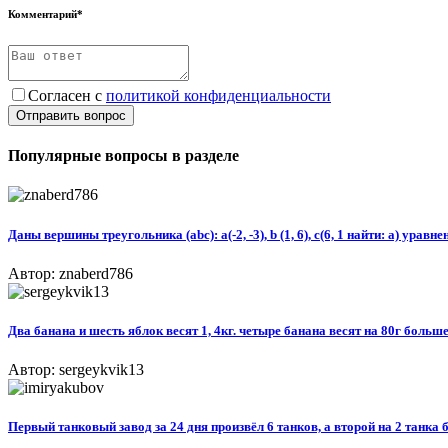
Комментарий*
Согласен с
политикой конфиденциальности
Отправить вопрос
Популярные вопросы в разделе
Даны вершины треугольника (abc): a(-2, -3), b (1, 6), c(6, 1 найти: а) ура
Автор: znaberd786
Два банана и шесть яблок весят 1, 4кг. четыре банана весят на 80г больш
Автор: sergeykvik13
Первый танковый завод за 24 дня произвёл 6 танков, а второй на 2 танка