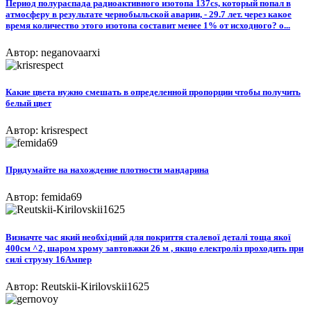
Период полураспада радиоактивного изотопа 137cs, который попал в
атмосферу в результате чернобыльской аварии, - 29.7 лет. через какое
время количество этого изотопа составит менее 1% от исходного? о...
Автор: neganovaarxi
Какие цвета нужно смешать в определенной пропорции чтобы получить
белый цвет​
Автор: krisrespect
Придумайте на нахождение плотности мандарина
Автор: femida69
Визначте час який необхідний для покриття сталевої деталі тоща якої
400см ^2, шаром хрому завтовжки 26 м , якщо електроліз проходить при
силі струму 16Ампер
Автор: Reutskii-Kirilovskii1625