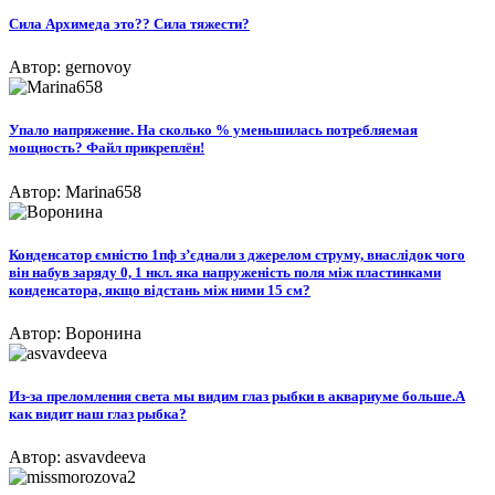
Сила Архимеда это?? Сила тяжести?
Автор: gernovoy
Упало напряжение. На сколько % уменьшилась потребляемая
мощность? Файл прикреплён!
Автор: Marina658
Конденсатор ємністю 1пф з’єднали з джерелом струму, внаслідок чого
він набув заряду 0, 1 нкл. яка напруженість поля між пластинками
конденсатора, якщо відстань між ними 15 см?
Автор: Воронина
Из-за преломления света мы видим глаз рыбки в аквариуме больше.А
как видит наш глаз рыбка?
Автор: asvavdeeva