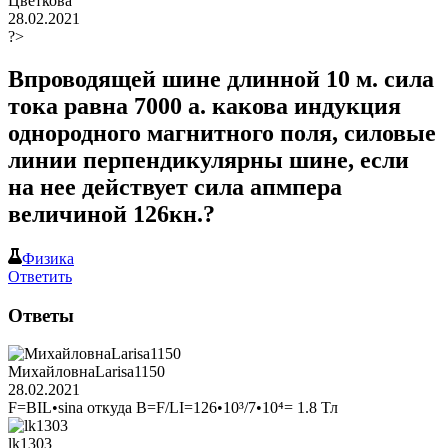
Цветкова
28.02.2021
?>
Впроводящей шине длинной 10 м. сила
тока равна 7000 а. какова индукция
однородного магнитного поля, силовые
линии перпендикулярны шине, если
на нее действует сила апмпера
величиной 126кн.?
Физика
Ответить
Ответы
МихайловнаLarisa1150
28.02.2021
F=BIL•sina откуда B=F/LI=126•10³/7•10⁴= 1.8 Тл
lk1303