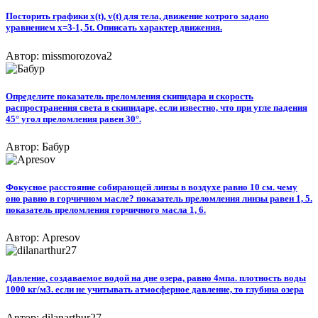
Посторить графики x(t), v(t) для тела, движение котрого задано
уравнением x=3-1, 5t. Опиисать характер движения.
Автор: missmorozova2
Определите показатель преломления скипидара и скорость
распространения света в скипидаре, если известно, что при угле падения
45° угол преломления равен 30°.
Автор: Бабур
Фокусное расстояние собирающей линзы в воздухе равно 10 см. чему
оно равно в горчичном масле? показатель преломления линзы равен 1, 5.
показатель преломления горчичного масла 1, 6.
Автор: Apresov
Давление, создаваемое водой на дне озера, равно 4мпа. плотность воды
1000 кг/м3. если не учитывать атмосферное давление, то глубина озера
Автор: dilanarthur27