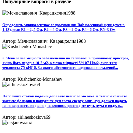
Популярные вопросы в разделе
Определить эквивалентное сопротивление Rab пассивной цепи (схема
1.13), если R1 = 2, 5 Ом, R2 = 4 Ом, R3 = 2 Ом, R4= 6 Ом, R5=3 Ом
Автор: Мечиславович_Кварацхелия1988
5. Який запас міцності забезпечений на тепловозі в причіпному пристрої,
якщо його переріз 10-2 м2, а межа міцності 5*107 Н/м2, сила тяги
тепловоза 75 кН? 6. За якого абсолютного видовження сталевий...
Автор: Kushchenko-Monashev
Наполните стакан водой и добавьте немного молока. в темной комнате
зажгите фонарик и направьте луч света сверху вниз. луч должен падать
на поверхность воды под наклоном. проследите путь луча в воде. о...
Автор: airlineskozlova69