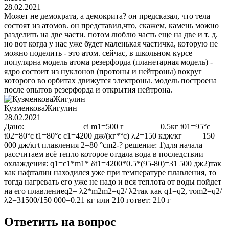
28.02.2021
Может не демократа, а демокрита? он предсказал, что тела
состоят из атомов. он представил,что, скажем, камень можно
разделить на две части. потом люблю часть еще на две и т. д.
но вот когда у нас уже будет маленькая частичка, которую не
можно поделить - это атом. сейчас, в школьном курсе
популярна модель атома резерфорда (планетарная модель) -
ядро состоит из нуклонов (протоны и нейтроны) вокруг
которого во орбитах движутся электроны. модель построена
после опытов резерфорда и открытия нейтрона.
КузменковаЖигулин
28.02.2021
Дано: ci m1=500 г 0.5кг t01=95°c
t02=80°c t1=80°c c1=4200 дж/(кг*°c) λ2=150 кдж/кг 150
000 дж/кгt плавления 2=80 °cm2-? решение: 1)для начала
рассчитаем всё тепло которое отдала вода в последствии
охлаждения: q1=c1*m1* δt1=4200*0.5*(95-80)=31 500 дж2)так
как нафталин находился уже при температуре плавления, то
тогда нагревать его уже не надо и вся теплота от воды пойдет
на его плавлениеq2= λ2*m2m2=q2/ λ2так как q1=q2, тоm2=q2/
λ2=31500/150 000=0.21 кг или 210 гответ: 210 г
Ответить на вопрос