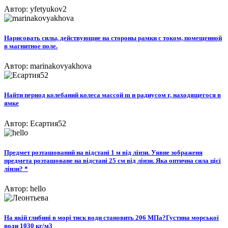
Автор: yfetyukov2
Нарисовать силы, действующие на стороны рамки с током, помещенной
в магнитное поле.​
Автор: marinakovyakhova
Найти период колебаний колеса массой m и радиусом r, находящегося в
ямке
Автор: Есартия52
Предмет розташований на відстані 1 м від лінзи. Уявне зображеня
предмета розташоване на відстані 25 см від лінзи. Яка оптична сила цієї
лінзи? *
Автор: hello
На якій глибині в морі тиск води становить 206 МПа?Густина морської
води 1030 кг/м3​