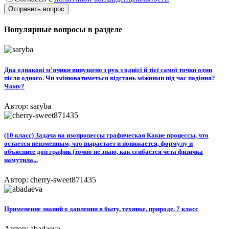
Отправить вопрос
Популярные вопросы в разделе
Два однакові м'ячики випущено з рук з однієї й тієї самої точки один
після одного. Чи змінюватиметься відстань міжними під час падіння?
Чому?​
Автор: saryba
(10 класс) Задача на изопроцессы графическая Какие процессы, что
остается неизменным, что вырастает и понижается, формулу и
объясните доп график (точно не знаю, как сгибается чета физичка
намутила...
Автор: cherry-sweet871435
Применение знаний о давлении в быту, технике, природе. 7 класс
Автор: abadaeva