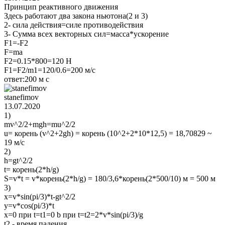
Принцип реактивного движения
Здесь работают два закона ньютона(2 и 3)
2- сила действия=силе противодействия
3- Сумма всех векторных сил=масса*ускорение
F1=-F2
F=ma
F2=0.15*800=120 H
F1=F2/m1=120/0.6=200 м/c
ответ:200 м с
stanefimov
13.07.2020
1)
mv^2/2+mgh=mu^2/2
u= корень (v^2+2gh) = корень (10^2+2*10*12,5) = 18,70829 ~
19 м/с
2)
h=gt^2/2
t= корень(2*h/g)
S=v*t = v*корень(2*h/g) = 180/3,6*корень(2*500/10) м = 500 м
3)
x=v*sin(pi/3)*t-gt^2/2
y=v*cos(pi/3)*t
x=0 при t=t1=0 b при t=t2=2*v*sin(pi/3)/g
t2 - время падения