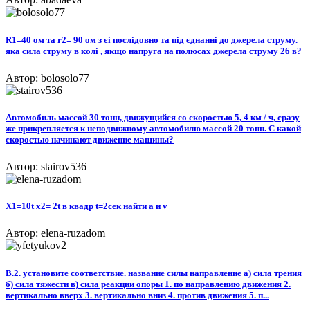
R1=40 ом та r2= 90 ом з єі послідовно та під єднанні до джерела струму.
яка сила струму в колі , якщо напруга на полюсах джерела струму 26 в?
Автор: bolosolo77
Автомобиль массой 30 тонн, движущийся со скоростью 5, 4 км / ч, сразу
же прикрепляется к неподвижному автомобилю массой 20 тонн. С какой
скоростью начинают движение машины?
Автор: stairov536
X1=10t x2= 2t в квадр t=2сек найти a и v
Автор: elena-ruzadom
В.2. установите соответствие. название силы направление а) сила трения
б) сила тяжести в) сила реакции опоры 1. по направлению движения 2.
вертикально вверх 3. вертикально вниз 4. против движения 5. п...