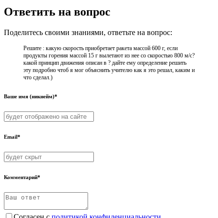
Ответить на вопрос
Поделитесь своими знаниями, ответьте на вопрос:
Решите : какую скорость приобретает ракета массой 600 г, если
продукты горения массой 15 г вылетают из нее со скоростью 800 м/с?
какой принцип движения описан в ? дайте ему определение решить
эту подробно чтоб я мог объяснить учителю как я это решал, каким и
что сделал.)
Ваше имя (никнейм)*
Email*
Комментарий*
Согласен с
политикой конфиденциальности