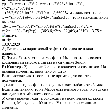
y(t=t2)=v*cos(pi/3)*t2=v*cos(pi/3)*2*v*sin(pi/3)/g =
v^2*sin(2*pi/3)/g =
= (36/3,6)^2*sin(2*pi/3)/10 м = 8,660254 м - дальность полета
x'=v*sin(pi/3)-gt=0 при t=t3=v*sin(pi/3)/g - точка максимальной
высоты
х(t=t3)=v*sin(pi/3)*v*sin(pi/3)/g-g*(v*sin(pi/3)/g)^2/2 =
v^2*sin^2(pi/3)/(2*g) = (36/3,6)^2*sin^2(pi/3)/(2*10) = 3,75 м
mariya
13.07.2020
А) Венера - 4) парниковый эффект. Он едва не плавит
планету.
Б) Луна - 3) отсутствие атмосферы. Именно это позволяет
космонавтам высоко прыгать на спутнике Земли.
В) Юпитер - 2) наличие большого количества спутников. На
данный момент их выявлено 67 штук.
Если рассматривать остальные примеры, то вот что
получается:
1) наличие гидросферы - в крупных масштабах - это Земля.
Если в маленьких, то на Марсе есть немного воды, но вся она
находится в замёрзшем состоянии.
5) смена времён года - происходит на всех планетах, кроме
Венеры, Меркурия и Юпитера. У них наклон слишком
сильный.