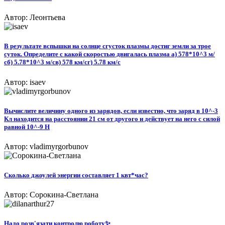
Автор: Леонтьева
В результате вспышки на солнце сгусток плазмы достиг земли за трое
суток. Определите с какой скоростью двигалась плазма а) 578*10^3 м/
сб) 5.78*10^3 м/св) 578 км/сг) 5.78 км/с​
Автор: isaev
Вычислите величину одного из зарядов, если известно, что заряд в 10^-3
Кл находится на расстоянии 21 см от другого и действует на него с силой
равной 10^-9 Н
Автор: vladimyrgorbunov
Сколько джоулей энергии составляет 1 квт*час?
Автор: Сорокина-Светлана
Надо розв'язати контролю роботу✨​