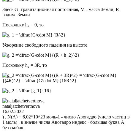
Здесь G -гравитационная постоянная, M - масса Земли, R-
радиус Земли
Поскольку h₁ = 0, то
Ускорение свободного падения на высоте
Поскольку h₂ = 3R, то
nataljatchetvertnova
16.02.2022
) , N(A) = 6,02*10^23 моль-1 - число Авогадро (число частиц в
1 моль) ; в значке числа Авогадро индекс - большая буква А,
без скобок.