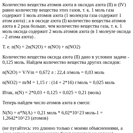
Количество вещества атомов азота в оксидах азота (II) и (IV)
равно количеству вещества этих газов, т. к. 1 моль газа
содержит 1 моль атомов азота (1 молекула газа содержит 1
атом азота) ; а в оксиде азота (I) количество вещества атомов
азота в 2 раза больше, чем количество вещества газа, т. к. 1
моль оксида содержит 2 моль атомов азота (в 1 молеуле оксида
- 2 атома азота) .
Т. е. n(N) = 2n(N2O) + n(NO) + n(NO2)
Количество вещества оксида азота (II) дано в условии задачи -
0,125 моль. Найдем количество вещества других оксидов:
n(N2O) = V/Vm = 0,672 л : 22,4 л/моль = 0,03 моль
n(NO2) = m/M = 1,15 г : (14 + 2*16) г/моль = 0,025 моль
Итак, n(N) = 2*0,03 + 0,125 + 0,025 = 0,21 (моль)
Теперь найдем число атомов азота в смеси:
N(N) = n*N(A) = 0,21 моль * 6,02*10^23 моль-1 =
1,2642*10^23 (атомов)
(не пугайтесь: это длинно только с моими объяснениями, а