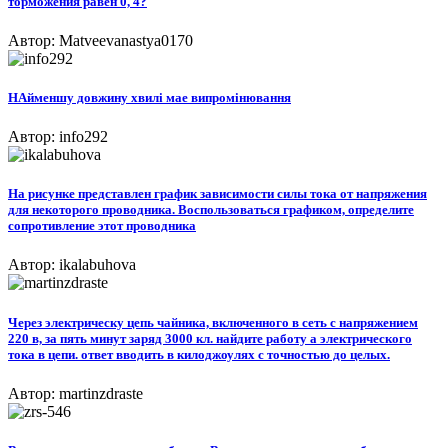
торможения равен 0, 4?
Автор: Matveevanastya0170
НАйменшу довжину хвилi мае випромiнювання
Автор: info292
На рисунке представлен график зависимости силы тока от напряжения
для некоторого проводника. Воспользоваться графиком, определите
сопротивление этот проводника
Автор: ikalabuhova
Через электрическу цепь чайника, включенного в сеть с напряжением
220 в, за пять минут заряд 3000 кл. найдите работу a электрического
тока в цепи. ответ вводить в килоджоулях с точностью до целых.
Автор: martinzdraste