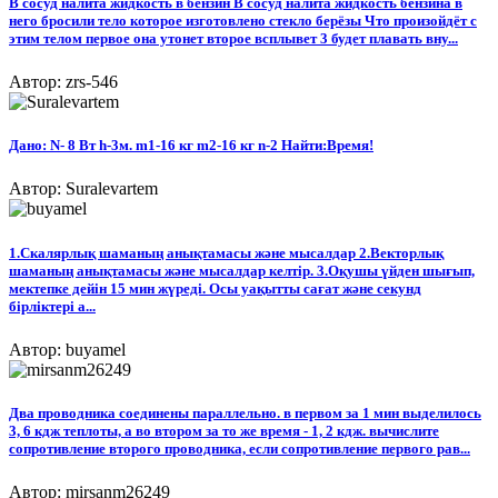
В сосуд налита жидкость в бензин В сосуд налита жидкость бензина в
него бросили тело которое изготовлено стекло берёзы Что произойдёт с
этим телом первое она утонет второе всплывет 3 будет плавать вну...
Автор: zrs-546
Дано: N- 8 Вт h-3м. m1-16 кг m2-16 кг n-2 Найти:Время!
Автор: Suralevartem
1.​​Скалярлық шаманың анықтамасы жəне мысалдар 2.​​Векторлық
шаманың анықтамасы жəне мысалдар келтір. 3.​​Оқушы үйден шығып,
мектепке дейiн 15 мин жүредi. Осы уақытты сағат жəне секунд
бiрлiктерi а...
Автор: buyamel
Два проводника соединены параллельно. в первом за 1 мин выделилось
3, 6 кдж теплоты, а во втором за то же время - 1, 2 кдж. вычислите
сопротивление второго проводника, если сопротивление первого рав...
Автор: mirsanm26249