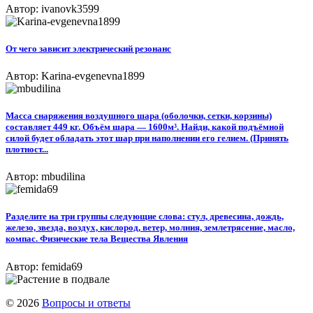
Автор: ivanovk3599
От чего зависит электрический резонанс
Автор: Karina-evgenevna1899
Масса снаряжения воздушного шара (оболочки, сетки, корзины)
составляет 449 кг. Объём шара — 1600м³. Найди, какой подъёмной
силой будет обладать этот шар при наполнении его гелием. (Принять
плотност...
Автор: mbudilina
Разделите на три группы следующие слова: стул, древесина, дождь,
железо, звезда, воздух, кислород, ветер, молния, землетрясение, масло,
компас. Физические тела Вещества Явления
Автор: femida69
© 2026
Вопросы и ответы