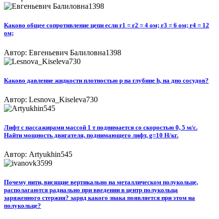
Каково общее сопротивление цепи если r1 = r2 = 4 oм; r3 = 6 oм; r4 = 12
oм;
Автор: Евгеньевич Балиловна1398
Каково давление жидкости плотностью p на глубине h, на дно сосудов?
Автор: Lesnova_Kiseleva730
Лифт с пассажирами массой 1 т поднимается со скоростью 0, 5 м/с.
Найти мощность двигателя, поднимающего лифт, g=10 Н/кг.
Автор: Artyukhin545
Почему нити, висящие вертикально на металлическом полукольце,
располагаются радиально при введении в центр полукольца
заряженного стержня? заряд какого знака появляется при этом на
полукольце?