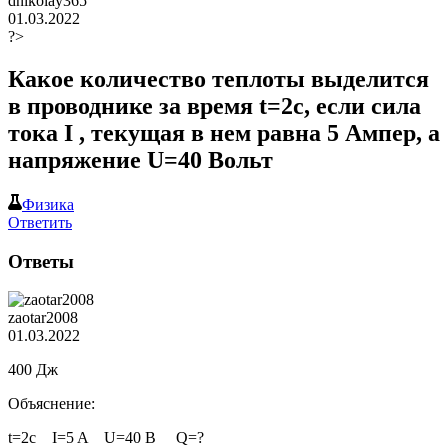
dnikolay365
01.03.2022
?>
Какое количество теплоты выделится
в проводнике за время t=2c, если сила
тока I , текущая в нем равна 5 Ампер, а
напряжение U=40 Вольт ​
Физика
Ответить
Ответы
zaotar2008
01.03.2022
400 Дж
Объяснение:
t=2c I=5 A U=40 B Q=?