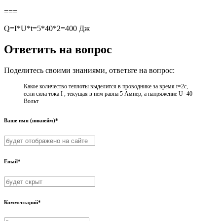
===
Q=I*U*t=5*40*2=400 Дж
Ответить на вопрос
Поделитесь своими знаниями, ответьте на вопрос:
Какое количество теплоты выделится в проводнике за время t=2c,
если сила тока I , текущая в нем равна 5 Ампер, а напряжение U=40
Вольт ​
Ваше имя (никнейм)*
Email*
Комментарий*