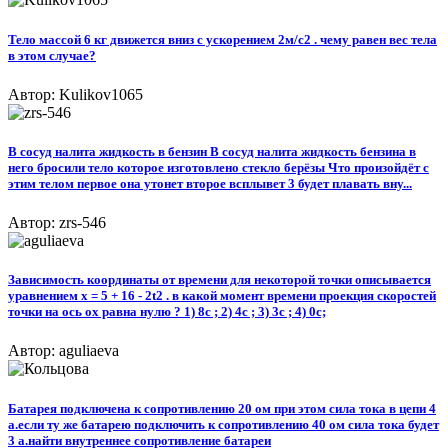
Тело массой 6 кг движется вниз с ускорением 2м/c2 . чему равен вес тела
в этом случае?
Автор: Kulikov1065
В сосуд налита жидкость в бензин В сосуд налита жидкость бензина в
него бросили тело которое изготовлено стекло берёзы Что произойдёт с
этим телом первое она утонет второе всплывет 3 будет плавать вну...
Автор: zrs-546
Зависимость координаты от времени для некоторой точки описывается
уравнением x = 5 + 16 - 2t2 . в какой момент времени проекция скоростей
точки на ось ох равна нулю ? 1) 8с ; 2) 4с ; 3) 3с ; 4) 0с;
Автор: aguliaeva
Батарея подключена к сопротивлению 20 ом при этом сила тока в цепи 4
а.если ту же батарею подключить к сопротивлению 40 ом сила тока будет
3 а.найти внутреннее сопротивление батареи