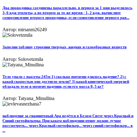
Два проводника соединены параллельно. в первом за 1 мин выделилось
3, 6 кдж теплоты, а во втором за то же время - 1, 2 кдж. вычислите
сопротивление второго проводника, если сопротивление первого рав...
Автор: mirsanm26249
Заполни таблицу строения твердых, жидких и газообразных веществ​
Автор: Solovetzmila
Тело упало с высоты 245м 1) сколько времени длилось падение? 2) с
какой скоростью оно достигло земли? 3) какой кинетической энергией
обладало тело в момент падения, если его масса 0, 5 кг?
Автор: Tatyana_Minullina
наблюдение за гиацинтовый Ара ведётся в Белом Свете через Красный и
Синий светофильтры. При каком наблюдении птицу можно лучше
рассмотреть... через Красный светофильтр... через синий светофильтр... в
...