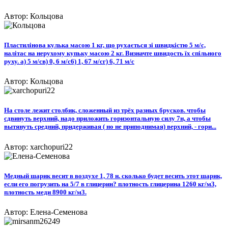
Автор: Кольцова
Пластилінова кулька масою 1 кг, що рухається зі швидкістю 5 м/с,
налiтас на нерухому купьку масою 2 кг. Визначте швидость їх спільного
руху. а) 5 м/св) 0, 6 м/с6) 1, 67 м/сг) 6, 71 м/с​
Автор: Кольцова
На столе лежит столбик, сложенный из трёх разных брусков. чтобы
сдвинуть верхний, надо приложить горизонтальную силу 7н, а чтобы
вытянуть средний, придерживая ( но не приподнимая) верхний, - гори...
Автор: xarchopuri22
Медный шарик весит в воздухе 1, 78 н. сколько будет весить этот шарик,
если его погрузить на 5/7 в глицерин? плотность глицерина 1260 кг/м3,
плотность меди 8900 кг/м3.
Автор: Елена-Семенова