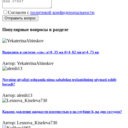
Согласен с
политикой конфиденциальности
Отправить вопрос
Популярные вопросы в разделе
Выразить в системе «си»: а) 0, 35 ма б) 4, 02 мв в) 4, 75 кв
Автор: YekaterinaAbinskov
Novning qiyaligi oshganda nima sababdan tezlanishning qiymati oshib
boradi?​
Автор: alenih13
Каково давление жидкости плотностью p на глубине h, на дно сосудов?
Автор: Lesnova_Kiseleva730