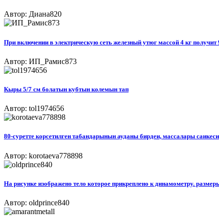
Автор: Диана820
При включении в электрическую сеть железный утюг массой 4 кг получит 
Автор: ИП_Рамис873
Кыры 5/7 см болатын кубтын колемын тап
Автор: tol1974656
80-суретте корсетилген табандарынын ауданы бирдеи, массалары саикесин
Автор: korotaeva778898
На рисунке изображено тело которое прикреплено к динамометру. размеры
Автор: oldprince840