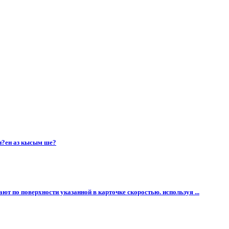
и?ен аз кысым ше?​
т по поверхности указанной в карточке скоростью. используя ...