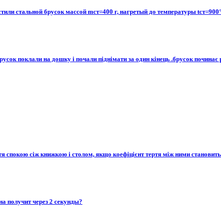
тили стальной брусок массой mст=400 г, нагретый до температуры tст=900°c
усок поклали на дошку і почали піднімати за один кінець .брусок починає р
я спокою сіж книжкою і столом, якщо коефіцієнт тертя між ними становить 0
на получит через 2 секунды?