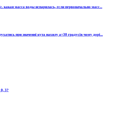
. какая масса воды испарилась, если первоначально масс...
ухатись при значенні кута нахилу а=30 градусів чому дорі...
, 3?​