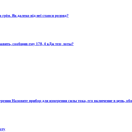
 грім. Як далеко від неї стався розряд?
плавить, сообщив ему 178, 4 кДж теп- лоты?
рения Назовите прибор для измерения силы тока, его включение в цепь, обоз
оту