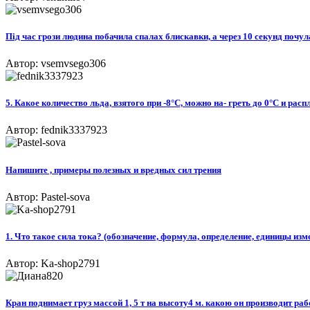
Під час грози людина побачила спалах блискавки, а через 10 секунд почула
Автор: vsemvsego306
5. Какое количество льда, взятого при -8°С, можно на- греть до 0°С и рас
Автор: fednik3337923
Напишите , примеры полезных и вредных сил трения
Автор: Pastel-sova
1. Что такое сила тока? (обозначение, формула, определение, единицы изме
Автор: Ka-shop2791
Кран поднимает груз массой 1, 5 т на высоту4 м. какою он производит раб