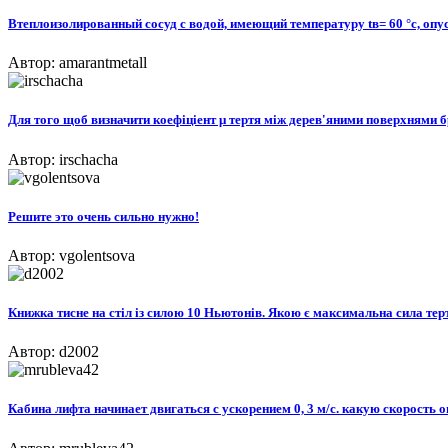
Втеплоизолированный сосуд с водой, имеющий температуру tв= 60 °c, опус
Автор: amarantmetall
Для того щоб визначити коефіціент μ тертя між дерев'яними поверхнями бр
Автор: irschacha
Решите это очень сильно нужно!
Автор: vgolentsova
Книжка тисне на стіл із силою 10 Ньютонів. Якою є максимальна сила терт
Автор: d2002
Кабина лифта начинает двигаться с ускорением 0, 3 м/с. какую скорость о