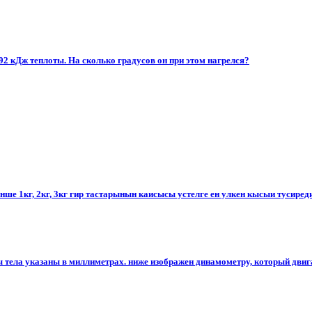
92 кДж теплоты. На сколько градусов он при этом нагрелся?
ше 1кг, 2кг, 3кг гир тастарынын каисысы устелге ен улкен кысыи тусиред
 тела указаны в миллиметрах. ниже изображен динамометру, который двигаю