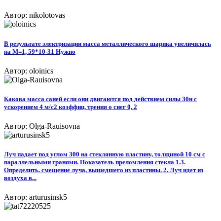
Автор: nikolotovas
В результате электризации масса металлического шарика увеличилась
на M=1, 59*10-31 Нужно
Автор: oloinics
Какова масса саней если они двигаются под действием силы 30н с
ускорением 4 м/с2 коэффиц. трения о снег 0, 2
Автор: Olga-Rauisovna
Луч падает под углом 300 на стеклянную пластину, толщиной 10 см с
параллельными гранями. Показатель преломления стекла 1.3.
Определить. смещение луча, вышедшего из пластины. 2. Луч идет из
воздуха в...
Автор: arturusinsk5