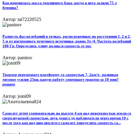
Как изменилась масса топливного бака, когда в него залили 75 л
бензина?
Автор: tat72220525
Разность фаз колебаний в точках, расположенных на расстоянии 1, 2 и 2,
5 м от изотропного точечного источника, равна 3π /4. Частота колебаний
100 Гц. Определить длину волны и скорость ее рас
Автор: paninsv
Трактор перемещает платформу со скоростью 7, 2км/ч , развивая
тяговое усилие 25кн. какую работу совершает трактор за 10 мин?
решите
Автор: joini09
Самолет летит горизонтально на высоте 4 км над поверхностью земли со
сверхзвуковой скоростью. звук дошел до наблюдателя через время 10 с
после того как над ним пролетел самолет. определить скорость са...