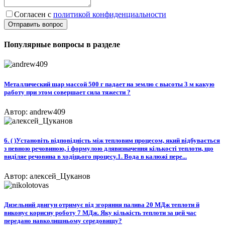
Согласен с
политикой конфиденциальности
Отправить вопрос
Популярные вопросы в разделе
Металлический шар массой 500 г падает на землю с высоты 3 м какую
работу при этом совершает сила тяжести ?
Автор: andrew409
6. ( )Установіть відповідність між тепловим процесом, який відбувається
з певною речовиною, і формулою длявизначення кількості теплоти, що
виділяе речовина в ходіцього процесу.1. Вода в калюжі пере...
Автор: алексей_Цуканов
Дизельний двигун отримує від згоряння палива 20 МДж теплоти й
виконує корисну роботу 7 МДж. Яку кількість теплоти за цей час
передано навколишньому середовищу?