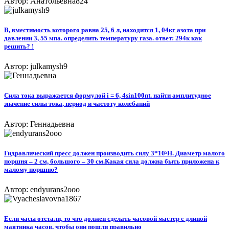
Автор: Анатольевна824
В, вместимость которого равна 25, 6 л, находится 1, 04кг азота при
давлении 3, 55 мпа. определить температуру газа. ответ: 294к как
решить? !
Автор: julkamysh9
Сила тока выражается формулой i = 6, 4sin100пt. найти амплитудное
значение силы тока, период и частоту колебаний
Автор: Геннадьевна
Гидравлический пресс должен производить силу 3*10⁵H. Диаметр малого
поршня – 2 см, большого – 30 см.Какая сила должна быть приложена к
малому поршню?​
Автор: endyurans2ooo
Если часы отстали, то что должен сделать часовой мастер с длиной
маятника часов, чтобы они пошли правильно