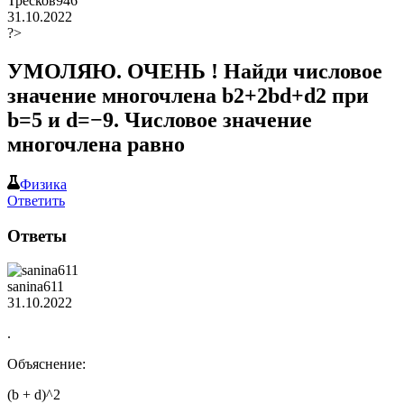
Тресков946
31.10.2022
?>
УМОЛЯЮ. ОЧЕНЬ ! Найди числовое
значение многочлена b2+2bd+d2 при
b=5 и d=−9. Числовое значение
многочлена равно
Физика
Ответить
Ответы
sanina611
31.10.2022
.
Объяснение:
(b + d)^2