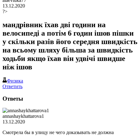
alaevluka77
13.12.2020
?>
мандрівник їхав дві години на
велосипеді а потім 6 годин ішов пішки
у скільки разів його середня швидкість
на всьому шляху більша за швидкість
ходьби якщо їхав він удвічі швидше
ніж ішов​
Физика
Ответить
Ответы
annashaykhattarova1
13.12.2020
Смотрела бы в улицу не чего доказывать не должна