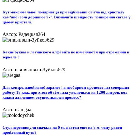
Кут максимальної поляризації при відбиванні світла від кристалу
кам’яної солі дорівнює 57°. Визначити швидкість поширення світла у
цьому кристалі.
Автор: Радецкая264
Какие буквы и латинского алфавита не изменяются при отражении в
зеркале ?
Автор: впвыпвып-Зуйков629
Для контрольной надо! заранее ! в изобарном процессе газ совершил
работу 18 кдж, при этом объём газа увеличился на 1200 литров. под
каким давлением осуществлялся процесс?
Автор: aregaa
Стул передвинули сначала на 6 м. а затем еще на 8 м. чему равен
пройденный путь?