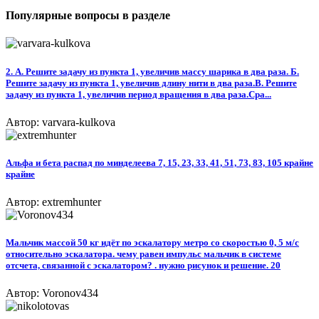
Популярные вопросы в разделе
2. А. Решите задачу из пункта 1, увеличив массу шарика в два раза. Б.
Решите задачу из пункта 1, увеличив длину нити в два раза.В. Решите
задачу из пункта 1, увеличив период вращения в два раза.Сра...
Автор: varvara-kulkova
Альфа и бета распад по минделеева 7, 15, 23, 33, 41, 51, 73, 83, 105 крайне
крайне​
Автор: extremhunter
Мальчик массой 50 кг идёт по эскалатору метро со скоростью 0, 5 м/с
относительно эскалатора. чему равен импульс мальчик в системе
отсчета, связанной с эскалатором? . нужно рисунок и решение. 20
Автор: Voronov434