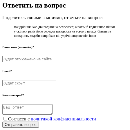
Ответить на вопрос
Поделитесь своими знаниями, ответьте на вопрос:
мандрівник їхав дві години на велосипеді а потім 6 годин ішов пішки
у скільки разів його середня швидкість на всьому шляху більша за
швидкість ходьби якщо їхав він удвічі швидше ніж ішов​
Ваше имя (никнейм)*
Email*
Комментарий*
Согласен с
политикой конфиденциальности
Отправить вопрос