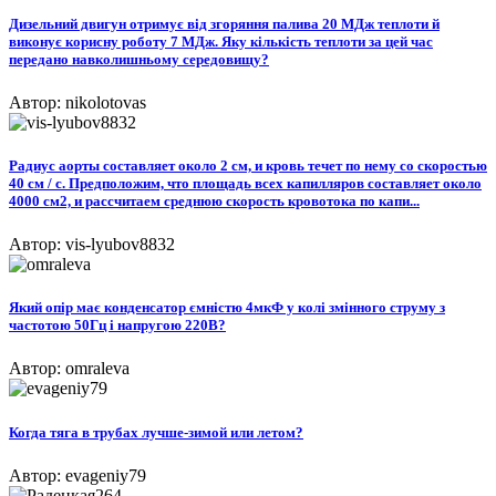
Дизельний двигун отримує від згоряння палива 20 МДж теплоти й
виконує корисну роботу 7 МДж. Яку кількість теплоти за цей час
передано навколишньому середовищу?
Автор: nikolotovas
Радиус аорты составляет около 2 см, и кровь течет по нему со скоростью
40 см / с. Предположим, что площадь всех капилляров составляет около
4000 см2, и рассчитаем среднюю скорость кровотока по капи...
Автор: vis-lyubov8832
Який опір має конденсатор ємністю 4мкФ у колі змінного струму з
частотою 50Гц і напругою 220В?
Автор: omraleva
Когда тяга в трубах лучше-зимой или летом?
Автор: evageniy79