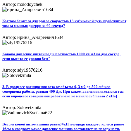
Автор: molodoychek
Кот том бежит за джерри со скоростью 13 км\ч.какой путь пробежит кот
том за мышью джерри за 60 секунд?
Автор: ирина_Андреевич1634
Каково давление чистой воды плотностью 1000 кг/м3 на дно сосуда,
если высота ее уровня 8см"
Автор: sdy19576216
3. В процессе расширения газа от объема 0, 3 м2 до 500 л была
совершена работа, равная 400 Дж. При каком давлении находился газ,
если впроцессе совершения работы оно не менялось?maam 2 кПа)​
Автор: Solovetzmila
Вес легковой автомашины равен34кН площадь каждого колеса равно
16см в квадрате какое давление машина составляет на поверхность