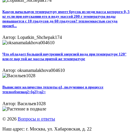
Какую начальную температуру имеет брусок из меди масса которого 0, 5
кг если при опускании его в воду массой 200 г температура воды
повышается с 10 градусов до 60 градусов? теплоемкостью сосуда
пренеб...
Автор: Lopatkin_Shchepak174
Что обладает большей внутренней энергией вода при температуре 120°
или ее пар той же массы притой же температуре
Автор: oksanamalakhova004610
Вывислите количество теплоты q1, полученное в процессе
теплообменаq2=[q2]=q2=​
Автор: Васильев1028
© 2026
Вопросы и ответы
Наш адрес: г. Москва, ул. Хабаровская, д. 22