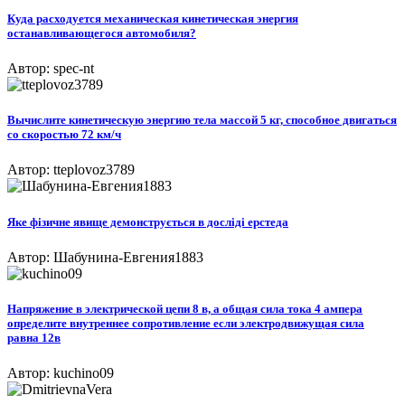
Куда расходуется механическая кинетическая энергия
останавливающегося автомобиля?
Автор: spec-nt
Вычислите кинетическую энергию тела массой 5 кг, способное двигаться
со скоростью 72 км/ч
Автор: tteplovoz3789
Яке фізичне явище демонструється в досліді ерстеда
Автор: Шабунина-Евгения1883
Напряжение в электрической цепи 8 в, а общая сила тока 4 ампера
определите внутреннее сопротивление если электродвижущая сила
равна 12в
Автор: kuchino09