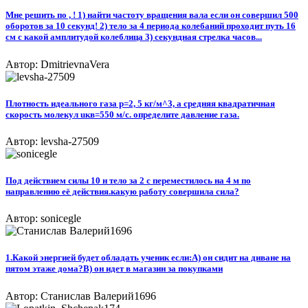
Мне решить по , ! 1) найти частоту вращения вала если он совершил 500
оборотов за 10 секунд! 2) тело за 4 периода колебаний проходит путь 16
см с какой амплитудой колеблица 3) секундная стрелка часов...
Автор: DmitrievnaVera
Плотность идеального газа p=2, 5 кг/м^3, а средняя квадратичная
скорость молекул uкв=550 м/с. определите давление газа.
Автор: levsha-27509
Под действием силы 10 н тело за 2 с переместилось на 4 м по
направлению её действия.какую работу совершила сила?
Автор: sonicegle
1.Какой энергией будет обладать ученик если:А) он сидит на диване на
пятом этаже дома?В) он идет в магазин за покупками​
Автор: Станислав Валерий1696