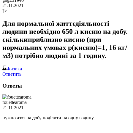
gbg231940
21.11.2021
?>
Для нормальної життєдіяльності
людини необхідно 650 л кисню на добу.
скількиприблизно кисню (при
нормальних умовах р(кисню)=1, 16 кг/
м3) потрібно людині за 1 годину.
Физика
Ответить
Ответы
fouettearoma
21.11.2021
нужно азот на добу поділити на одну годину