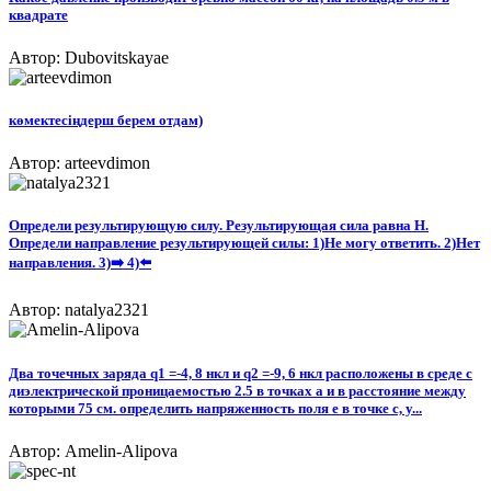
квадрате
Автор: Dubovitskayae
көмектесіңдерш берем отдам)​
Автор: arteevdimon
Определи результирующую силу. Результирующая сила равна Н.
Определи направление результирующей силы: 1)Не могу ответить. 2)Нет
направления. 3)➡️ 4)⬅️
Автор: natalya2321
Два точечных заряда q1 =-4, 8 нкл и q2 =-9, 6 нкл расположены в среде с
диэлектрической проницаемостью 2.5 в точках а и в расстояние между
которыми 75 см. определить напряженность поля е в точке с, у...
Автор: Amelin-Alipova