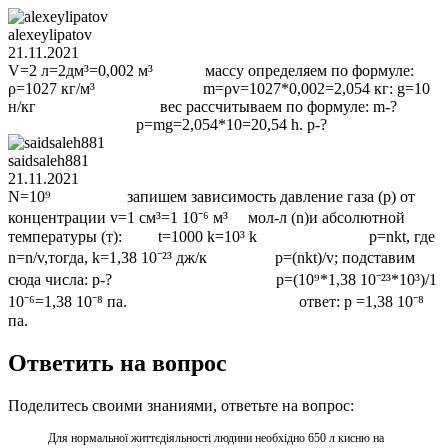
alexeylipatov
21.11.2021
V=2 л=2дм³=0,002 м³ массу определяем по формуле:
ρ=1027 кг/м³ m=ρv=1027*0,002=2,054 кг: g=10
н/кг вес рассчитываем по формуле: m-?
p=mg=2,054*10=20,54 h. p-?
saidsaleh881
21.11.2021
N=10⁹ запишем зависимость давление газа (р) от
концентрации v=1 см³=1 10⁻⁶ м³ мол-л (n)и абсолютной
температуры (т): t=1000 k=10³ k p=nkt, где
n=n/v,тогда, k=1,38 10⁻²³ дж/к p=(nkt)/v; подставим
сюда числа: p-? p=(10⁹*1,38 10⁻²³*10³)/1
10⁻⁶=1,38 10⁻⁸ па. ответ: p =1,38 10⁻⁸
па.
Ответить на вопрос
Поделитесь своими знаниями, ответьте на вопрос:
Для нормальної життєдіяльності людини необхідно 650 л кисню на