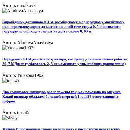
Автор: mvolkov8
Впровіднику довжиною 0, 1 м, розміщеному в однорідному магнітному
полі перпендикулярно до магнітних ліній тече струм 0, 5 а. визначити
індукцію поля, якщо воно діє на дріт з силою 0, 03 н​
Автор: AkulovaAnastasiya
Определите КПД двигателя трактора, которому для выполнения работы
20, 7 МДж потребовалось 2, 5 кг каменного угля. (таблица прикреплена)
Автор: Ушакова1902
Два свинцовых цилиндра расположены так, как показано на рисунке.
Какий цилиндр обладает большей энергией 1 или 2? ответ запишите
цифрой.
Автор: trast45
Физика.В прозрачный стакан налили воду и посмотрели через стенку