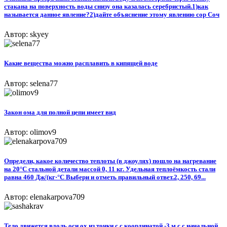
стакана на поверхность воды снизу она казалась серебристый.1)как
называется данное явление?2)дайте объяснение этому явлению сор Соч​
Автор: skyey
Какие вещества можно расплавить в кипящей воде
Автор: selena77
Закон ома для полной цепи имеет вид
Автор: olimov9
Определи, какое количество теплоты (в джоулях) пошло на нагревание
на 20°C стальной детали массой 0, 11 кг. Удельная теплоёмкость стали
равна 460 Дж/(кг·°C Выбери и отметь правильный ответ.2, 250, 69...
Автор: elenakarpova709
Тело движется вдоль оси ox из точки c с координатой -3 м с с начальной