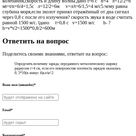
колебания,скорость и длину волны.дано t=6 с n=4 л=12/2=6
мt=t/n=6/4=1,5с л=12/2=6м v=л/t=6/1,5=4 м/с5.чему равна
глубина моря,если эхолот принял отражённый от дна сигнал
через 0,8 с после его излучения? скорость звука в воде считать
равной 1500 м/с. lдано t=0,8 с v=1500 м/с h- ?
h=v*t/2=1500*0,8/2=600м
Ответить на вопрос
Поделитесь своими знаниями, ответьте на вопрос:
Определить величину заряда, переданного металлическому шарику
радиусом r=4 см, если его поверхностая плотность зарядов оказалась
0, 5*10(в минус 4)кл/м^2
Ваше имя (никнейм)*
Email*
Комментарий*