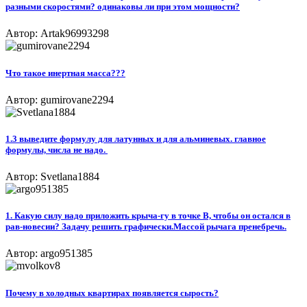
разными скоростями? одинаковы ли при этом мощности?​
Автор: Artak96993298
Что такое инертная масса???​
Автор: gumirovane2294
1.3 выведите формулу для латунных и для альминевых. главное
формулы, числа не надо. ​
Автор: Svetlana1884
1. Какую силу надо приложить крыча-гу в точке B, чтобы он остался в
рав-новесии? Задачу решить графически.Массой рычага пренебречь.​
Автор: argo951385
Почему в холодных квартирах появляется сырость?