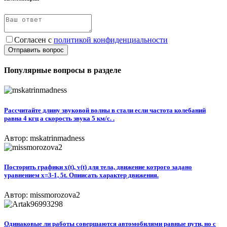
Согласен с
политикой конфиденциальности
Отправить вопрос
Популярные вопросы в разделе
Рассчитайте длину звуковой волны в стали если частота колебаний
равна 4 кгц а скорость звука 5 км/с. .
Автор: mskatrinmadness
Посторить графики x(t), v(t) для тела, движение котрого задано
уравнением x=3-1, 5t. Опиисать характер движения.
Автор: missmorozova2
Одинаковые ли работы совершаются автомобилями равные пути, но с