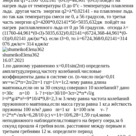
энергии q1=2100*0,02141*(0-t3)=44,961*(0-t3) пойдёт на
нагрев льда от температуры t3 до 0°с - температуры плавления
льда. другая часть энергии q2=λ*0,02141 - на плавление льда.
но так как температура смеси не 0, а 56 градусов, то третья
часть энергии q3=4200*0,02141*56=5035,632дж пойдёт на
нагрев расплавленного льда от 0 до 56 градусов. отсюда λ=
(11760-44,961*(0-t3)-5035,632)/0,02141=(6724,368-44,961*(0-
t3))/0,02141 дж/(кг*к). если t3=0, то λ=6724,368/0,02141=314
076 дж/кг≈ 314 кдж/кг
shumeikoElena362
16.07.2021
1.по данному уравнению x=0,01sin(2пt) определить
амплитуду,период,частоту колебаний.числовые
коэффициенты даны в системе си. (п-число пи)a=0,01
мv=w/2*п=2п/2п=1 гцt=1/v=1c2.чему равна длина
маятника,если он за 30 секунд совершил 10 колебаний? дано
t=30c n=10 l- ? t=t/n=30/10=3ct=2*п*√l/g
l=t²*g/4*π²=9*10/4*9,8=2,3 м 3.чему равна частота колебаний
пружинного маятника,если масса груза равна 1 кг,а жёсткость
пружины 100 н/м? дано m=1 кг k=100 н/м v- ?
t=2*π*√m/k=6,28/10 (c) v=1/t=10/6,28=1,59 гц4.мимо
неподвижного наблюдателя,стоящего на берегу озера,за 6
секунд прошли 4 гребня волн. расстояние между первым и
третьим гребнями 12 м. определите период