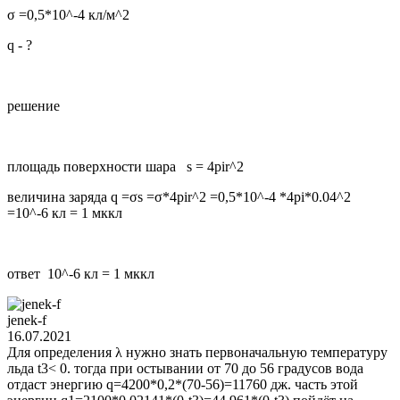
σ =0,5*10^-4 кл/м^2
q - ?
решение
площадь поверхности шара s = 4pir^2
величина заряда q =σs =σ*4pir^2 =0,5*10^-4 *4pi*0.04^2
=10^-6 кл = 1 мккл
ответ 10^-6 кл = 1 мккл
jenek-f
16.07.2021
Для определения λ нужно знать первоначальную температуру
льда t3< 0. тогда при остывании от 70 до 56 градусов вода
отдаст энергию q=4200*0,2*(70-56)=11760 дж. часть этой